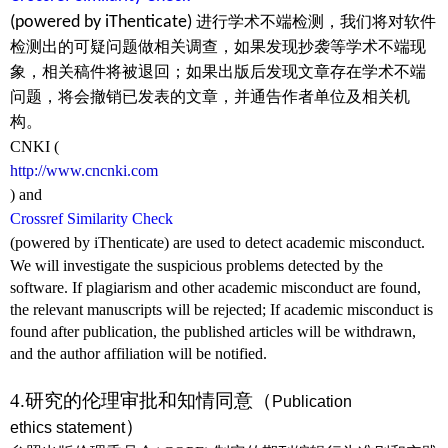
(powered by iThenticate)
进行学术不端检测，我们将对软件
检测出的可疑问题做相关调查，如果发现抄袭等学术不端现
象，相关稿件将被退回；如果出版后发现文章存在学术不端
问题，将会撤销已发表的文章，并通告作者单位及相关机
构。
CNKI (
http://www.cncnki.com
) and
Crossref Similarity Check
(powered by iThenticate)
are used to detect academic misconduct.
We will investigate the suspicious problems detected by the
software. If plagiarism and other academic misconduct are found,
the relevant manuscripts will be rejected; If academic misconduct is
found after publication, the published articles will be withdrawn,
and the author affiliation will be notified.
4.研究的伦理审批和知情同意
（
Publication
）
ethics statement