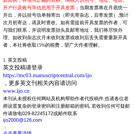
款回执，并填写正确的名称、纳税人识别号、地址、电话、
开户行及账号等信息用于开具发票；
当期发票将在月底统一
开出，并以挂号信单独寄出（即先寄杂志，后寄发票）,预计
次月初寄达，请及时查收。如有需提前开具发票的作者，可
与我们联系，并说明发票抬头及邮寄地址，我们将尽快办
理。如收到杂志次月未收到发票或收到后丢失需要重新开具
者，本社将收取
15%
的税费，望广大作者理解。
1. 英文投稿
英文投稿请登录
https://mc03.manuscriptcentral.com/ijo
，更多英文刊相关内容请访问
www.ijo.cn
本刊从未授权任何网站及机构帮助作者代投稿件,
也请各位老
师设置复杂的登录密码和注册邮箱的密码, 若收到任何可疑邮
件请致电029-82245172或邮件联系
ijo2000@126.com
，
点击查看详情