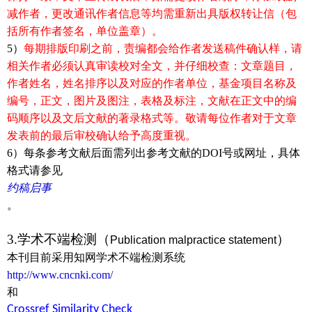
减作者，更改通讯作者信息等均需重新出具版权转让信（包
括所有作者签名，单位盖章）。
5）
每期排版印刷之前，责编都会给作者发送稿件确认样，请
相关作者必须认真审读校对全文，并仔细校查：文章题目，
作者姓名，姓名排序以及对应的作者单位，基金项目名称及
编号，正文，图片及图注，表格及标注，文献在正文中的编
码顺序以及文后文献的著录格式等。敬请每位作者对于文章
发表前的最后审校确认给予高度重视
。
6）每条参考文献后面需列出参考文献的
DOI
号或网址，具体
格式请参见
约稿启事
。
3.学术不端检测（
）
Publication malpractice statement
本刊目前采用知网学术不端检测系统
http://www.cncnki.com/
和
Crossref Similarity Check