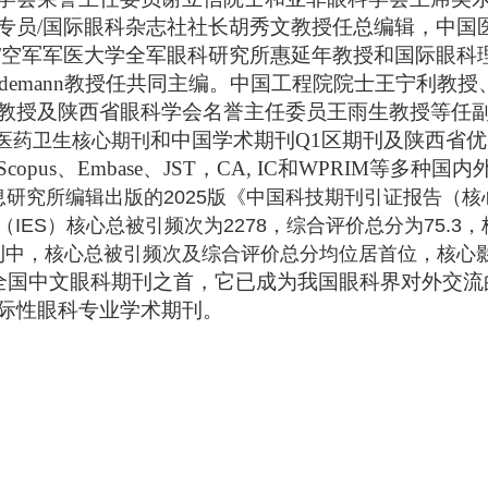
专员
/
国际眼科杂志社社长胡秀文教授任总编辑，中国
/
空军军医大学全军眼科研究所惠延年教授和国际眼科
Wiedemann教授
任共同主编。中国工程院院士王宁利教授
教授及陕西省眼科学会名誉主任委员王雨生教授等任
和中国学术期刊
Q1
区期刊及陕西省优
医药卫生核心期刊
Scopus
、
Embase
、JST
，CA, IC
和
WPRIM
等多种国内
研究所编辑出版的2025版《中国科技期刊引证报告（核
ES）核心总被引频次为2278，综合评价总分为75.3，
期刊中，核心总被引频次及综合评价总分均位居首位，核心
全国中文眼科期刊之首，它已成为我国眼科界对外交流
际性眼科专业学术期刊。