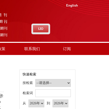
English
IJO
政策
联系我们
订阅
快速检索
按检索
检索词
华
中
从
到
乐