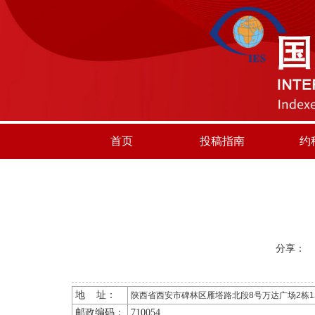
首页
投稿指南
约
分享：
地 址：
陕西省西安市碑林区雁塔路北段8号万达广场2栋1单
邮政编码：
710054