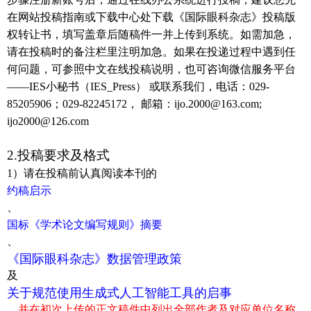
在网站投稿指南或下载中心处下载《国际眼科杂志》投稿版
权转让书，填写盖章后随稿件一并上传到系统。如需加急，
请在投稿时的备注栏里注明加急。如果在投递过程中遇到任
何问题，可参照中文在线投稿说明，
也可咨询微信服务平台
——IES
小秘书（
IES_Press
）
或联系我们，电话：
029-
85205906
；
029-82245172
，
邮箱：
ijo.2000@163.com;
ijo2000@126.com
2.
投稿要求及格式
1
）请在投稿前认真阅读本刊的
约稿启示
、
国标《学术论文编写规则》摘要
、
《国际眼科杂志》数据管理政策
及
关于规范使用生成式人工智能工具的启事
，
并在初次上传的正文稿件中列出全部作者及对应单位名称