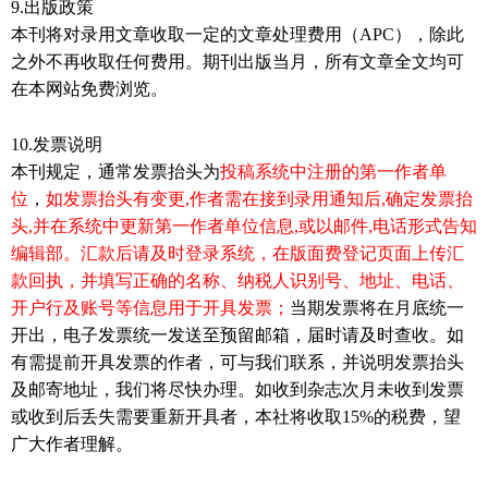
9.
出版政策
本刊将对录用文章收取一定的文章处理费用（
APC
），除此
之外不再收取任何费用。期刊出版当月，所有文章全文均可
在本网站免费浏览。
10.
发票说明
本刊规定，通常发票抬头为
投稿系统中注册的第一作者单
位
，
如发票抬头有变更
,
作者需在接到录用通知后
,
确定发票抬
头
,
并在系统中更新第一作者单位信息
,
或以邮件
,
电话形式告知
编辑部
。汇款后请及时登录系统，在版面费登记页面上传汇
款回执，并填写正确的名称、纳税人识别号、地址、电话、
开户行及账号等信息用于开具发票；
当期发票将在月底统一
开出，电子发票统一发送至预留邮箱，届时请及时查收。如
有需提前开具发票的作者，可与我们联系，并说明发票抬头
及邮寄地址，我们将尽快办理。如收到杂志次月未收到发票
或收到后丢失需要重新开具者，本社将收取
15%
的税费，望
广大作者理解。