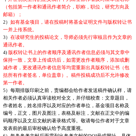
（包括第一作者和通讯作者简介，职称，职位，研究方向及
邮箱）；
2
）
如有基金项目，请在投稿时将基金证明文件与版权转让书
一并上传系统。
3
）
在读研究生的投稿论文，导师必须先行审核且作为文章的
通讯作者。
4)
版权转让书上的作者顺序及通讯作者信息必须与其文章中
保持一致，文章上传成功后，如需更改作者顺序，添加或删
减作者，更改通讯作者信息等均需重新出具版权转让书（包
括所有作者签名，单位盖章）。稿件投稿成功后不允许修改
第一作者。
5
）
每期排版印刷之前，责编都会给作者发送稿件确认样，请
相关作者必须认真审读校对全文，并仔细校查：文章题目，
作者姓名，姓名排序以及对应的作者单位，基金项目名称及
编号，正文，图片及图注，表格及标注，文献在正文中的编
码顺序以及文后文献的著录格式等。敬请每位作者对于文章
发表前的最后审校确认给予高度重视。
6
）每条参考文献后面需列出参考文献的
DOI
号或网址，具体