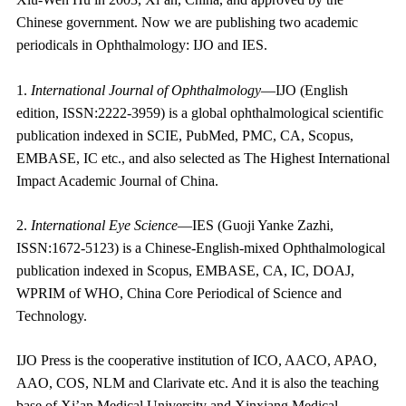
Chinese government. Now we are publishing two academic
periodicals in Ophthalmology: IJO and IES.
1.
International Journal of Ophthalmology
—IJO (English
edition, ISSN:2222-3959) is a global ophthalmological scientific
publication indexed in SCIE, PubMed, PMC, CA, Scopus,
EMBASE, IC etc., and also selected as The Highest International
Impact Academic Journal of China.
2.
International Eye Science
—IES (Guoji Yanke Zazhi,
ISSN:1672-5123) is a Chinese-English-mixed Ophthalmological
publication indexed in Scopus, EMBASE, CA, IC, DOAJ,
WPRIM of WHO, China Core Periodical of Science and
Technology.
IJO Press is the
cooperative institution
of ICO, AACO, APAO,
AAO, COS, NLM and Clarivate etc. And it is also the teaching
base of Xi’an Medical University and Xinxiang Medical