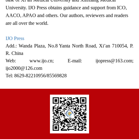
University. IJO Press obtains guidance and support from ICO,
AACO, APAO and others. Our authors, reviewers and readers
are all over the world.
IJO Press
Add.: Wanda Plaza, No.8 Yanta North Road, Xi’an 710054, P.
R. China
Web: www.ijo.cn; E-mail: ijopress@163.com;
ijo2000@126.com
Tel: 8629-82210956/85569828