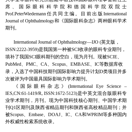
席、国际眼科科学院和德国科学院双院士
Prof.PeterWiedemann任共同主编。目前出版International
Journal of Ophthalmology和《国际眼科杂志》两种眼科学术
期刊。
International Journal of Ophthalmology
—
IJO (
英文版，
ISSN:2222-3959)
是我国第一种被
SCI
收录的眼科专业期刊，
填补了我国
SCI
眼科期刊的空白，现为月刊。现被
SCIE
、
PubMed
、
PMC
、
CA
、
Scopus
、
EMBASE
、
IC
等数据库收
录，入选了中国科技期刊国际影响力提升计划
D
类项目并多
次被评为中国最具国际影响力学术期刊。
《国际眼科杂志》(International Eye Science –
IES,CN:61-1419/R, ISSN:1672-5123)是中英文混合版眼科专
业学术期刊，月刊。现为中国科技核心期刊、中国学术期
刊Q1区期刊及陕西省精品期刊和陕西省高校精品期刊；并
被Scopus、Embase、DOAJ、IC、CA和WPRIM等多种国内
外权威性检索系统收录。