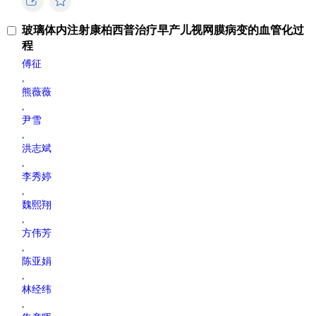
玻璃体内注射康柏西普治疗早产儿视网膜病变的血管化过
程
傅征
,
熊薇薇
,
尹雪
,
洪志斌
,
李秀婷
,
魏熙翔
,
方伟芳
,
陈亚娟
,
林经纬
,