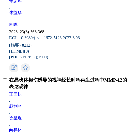
朱彦晖
,
朱益华
,
杨晖
2023, 23(3):363-368.
DOI: 10.3980/j.issn.1672-5123.2023.3.03
[摘要](
8212
)
[HTML](
0
)
[PDF 804.78 K](
1900
)
在晶状体损伤诱导的视神经长时程再生过程中MMP-12的
表达规律
王国栋
,
赵剑峰
,
徐星煜
,
向祥林