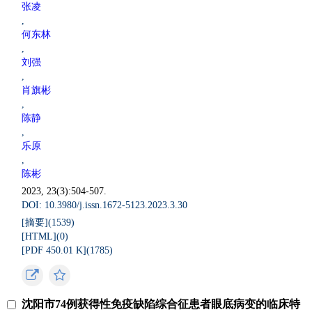
张凌
,
何东林
,
刘强
,
肖旗彬
,
陈静
,
乐原
,
陈彬
2023, 23(3):504-507.
DOI: 10.3980/j.issn.1672-5123.2023.3.30
[摘要](
1539
)
[HTML](
0
)
[PDF 450.01 K](
1785
)
沈阳市74例获得性免疫缺陷综合征患者眼底病变的临床特