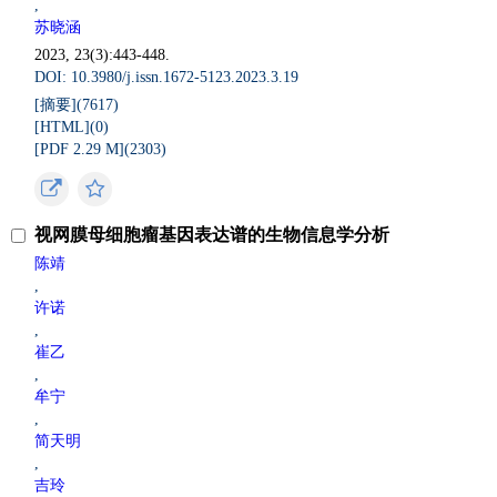
,
苏晓涵
2023, 23(3):443-448.
DOI: 10.3980/j.issn.1672-5123.2023.3.19
[摘要](
7617
)
[HTML](
0
)
[PDF 2.29 M](
2303
)
视网膜母细胞瘤基因表达谱的生物信息学分析
陈靖
,
许诺
,
崔乙
,
牟宁
,
简天明
,
吉玲