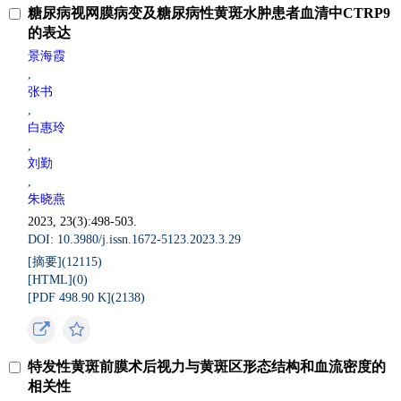
糖尿病视网膜病变及糖尿病性黄斑水肿患者血清中CTRP9
的表达
景海霞
,
张书
,
白惠玲
,
刘勤
,
朱晓燕
2023, 23(3):498-503.
DOI: 10.3980/j.issn.1672-5123.2023.3.29
[摘要](
12115
)
[HTML](
0
)
[PDF 498.90 K](
2138
)
特发性黄斑前膜术后视力与黄斑区形态结构和血流密度的
相关性