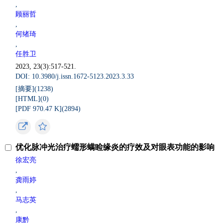
,
顾丽哲
,
何绪琦
,
任胜卫
2023, 23(3):517-521.
DOI: 10.3980/j.issn.1672-5123.2023.3.33
[摘要](
1238
)
[HTML](
0
)
[PDF 970.47 K](
2894
)
优化脉冲光治疗蠕形螨睑缘炎的疗效及对眼表功能的影响
徐宏亮
,
龚雨婷
,
马志英
,
康黔