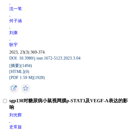
,
沈一苇
,
何子涵
,
刘康
,
耿宇
2023, 23(3):369-374.
DOI: 10.3980/j.issn.1672-5123.2023.3.04
[摘要](
1494
)
[HTML](
0
)
[PDF 1.59 M](
1928
)
sgp130对糖尿病小鼠视网膜p-STAT3及VEGF-A表达的影
响
刘光辉
,
史常旋
,