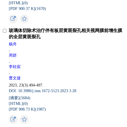
[HTML](
0
)
[PDF 900.37 K](
1670
)
玻璃体切除术治疗伴有板层黄斑裂孔相关视网膜前增生膜
的全层黄斑裂孔
杨舟
,
周群
,
李轻宸
,
曹文捷
2023, 23(3):494-497.
DOI: 10.3980/j.issn.1672-5123.2023.3.28
[摘要](
5684
)
[HTML](
0
)
[PDF 908.73 K](
1987
)