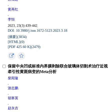
,
黄再红
,
李恒
2023, 23(3):439-442.
DOI: 10.3980/j.issn.1672-5123.2023.3.18
[摘要](
3834
)
[HTML](
0
)
[PDF 425.60 K](
2479
)
保留中央凹或标准内界膜剥除联合玻璃体切割术治疗近视
牵引性黄斑病变的Meta分析
柴宛璇
,
游志鹏
,
胡寒英
,
赵永吉