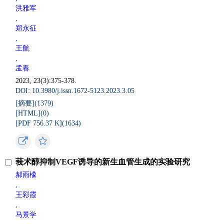
洪雅军
,
郑永征
,
王航
,
孟春
2023, 23(3):375-378.
DOI: 10.3980/j.issn.1672-5123.2023.3.05
[摘要](
1379
)
[HTML](
0
)
[PDF 756.37 K](
1634
)
莪术醇抑制VEGF诱导的新生血管生成的实验研究
郝雨檬
,
王彩霞
,
马景学