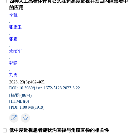
四种人工晶状体计算公式在超高度近视并发白内障患者中
的应用
李凯
,
张康玉
,
张霜
,
余绍军
,
郭静
,
刘勇
2023, 23(3):462-465.
DOI: 10.3980/j.issn.1672-5123.2023.3.22
[摘要](
8674
)
[HTML](
0
)
[PDF 1.00 M](
1919
)
低中度近视患者睫状沟直径与角膜直径的相关性