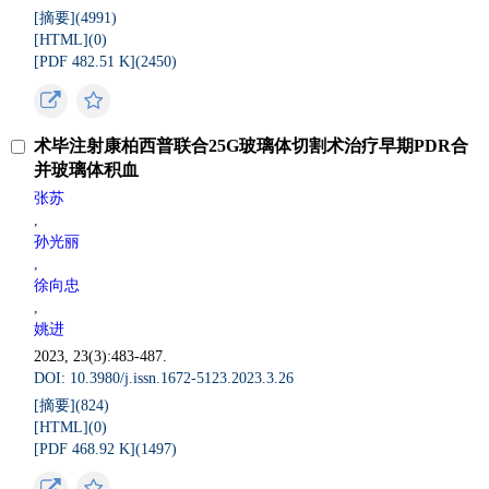
[摘要](
4991
)
[HTML](
0
)
[PDF 482.51 K](
2450
)
术毕注射康柏西普联合25G玻璃体切割术治疗早期PDR合
并玻璃体积血
张苏
,
孙光丽
,
徐向忠
,
姚进
2023, 23(3):483-487.
DOI: 10.3980/j.issn.1672-5123.2023.3.26
[摘要](
824
)
[HTML](
0
)
[PDF 468.92 K](
1497
)