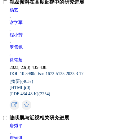
视盘倾斜在高度近视中的研究进展
杨艺
,
谢学军
,
程小芳
,
罗雪妮
,
徐铭超
2023, 23(3):435-438.
DOI: 10.3980/j.issn.1672-5123.2023.3.17
[摘要](
4637
)
[HTML](
0
)
[PDF 434.48 K](
2254
)
睫状肌与近视相关研究进展
唐秀平
,
唐知进