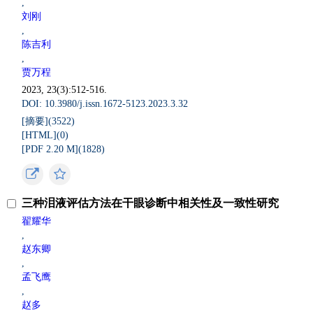
,
刘刚
,
陈吉利
,
贾万程
2023, 23(3):512-516.
DOI: 10.3980/j.issn.1672-5123.2023.3.32
[摘要](
3522
)
[HTML](
0
)
[PDF 2.20 M](
1828
)
三种泪液评估方法在干眼诊断中相关性及一致性研究
翟耀华
,
赵东卿
,
孟飞鹰
,
赵多