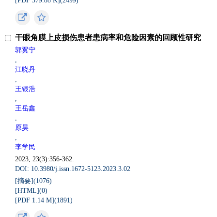
[PDF 379.88 K](
2499
)
干眼角膜上皮损伤患者患病率和危险因素的回顾性研究
郭翼宁
,
江晓丹
,
王银浩
,
王岳鑫
,
原昊
,
李学民
2023, 23(3):356-362.
DOI: 10.3980/j.issn.1672-5123.2023.3.02
[摘要](
1076
)
[HTML](
0
)
[PDF 1.14 M](
1891
)