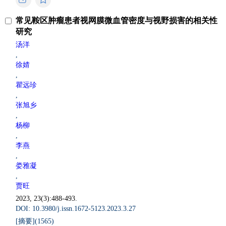
常见鞍区肿瘤患者视网膜微血管密度与视野损害的相关性
研究
汤洋
,
徐婧
,
瞿远珍
,
张旭乡
,
杨柳
,
李燕
,
娄雅凝
,
贾旺
2023, 23(3):488-493.
DOI: 10.3980/j.issn.1672-5123.2023.3.27
[摘要](
1565
)