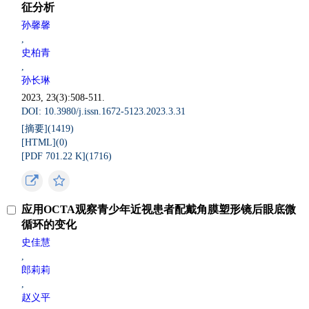
征分析
孙馨馨
,
史柏青
,
孙长琳
2023, 23(3):508-511.
DOI: 10.3980/j.issn.1672-5123.2023.3.31
[摘要](
1419
)
[HTML](
0
)
[PDF 701.22 K](
1716
)
应用OCTA观察青少年近视患者配戴角膜塑形镜后眼底微
循环的变化
史佳慧
,
郎莉莉
,
赵义平