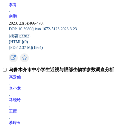
李青
,
余鹏
2023, 23(3):466-470.
DOI: 10.3980/j.issn.1672-5123.2023.3.23
[摘要](
3382
)
[HTML](
0
)
[PDF 2.37 M](
1864
)
乌鲁木齐市中小学生近视与眼部生物学参数调查分析
高云仙
,
李小龙
,
马晓玲
,
王雁
,
慕璟玉