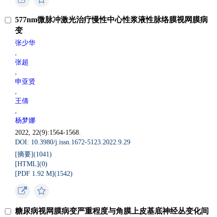
577nm微脉冲激光治疗慢性中心性浆液性脉络膜视网膜病
变
张少华
,
张超
,
申亚贤
,
王倩
,
杨梦娜
2022, 22(9):1564-1568.
DOI: 10.3980/j.issn.1672-5123.2022.9.29
[摘要](
1041
)
[HTML](
0
)
[PDF 1.92 M](
1542
)
糖尿病视网膜病变严重程度与角膜上皮基底神经丛变化间