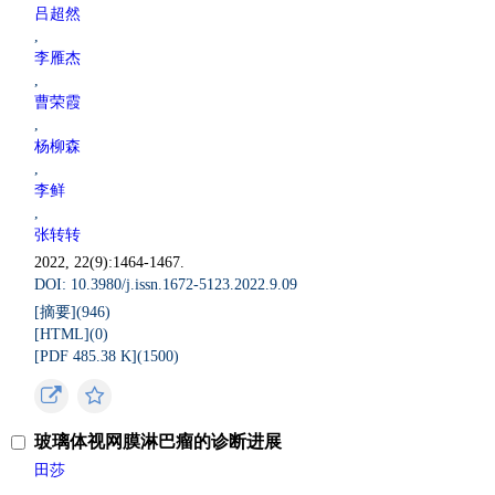
吕超然
,
李雁杰
,
曹荣霞
,
杨柳森
,
李鲜
,
张转转
2022, 22(9):1464-1467.
DOI: 10.3980/j.issn.1672-5123.2022.9.09
[摘要](
946
)
[HTML](
0
)
[PDF 485.38 K](
1500
)
玻璃体视网膜淋巴瘤的诊断进展
田莎
,