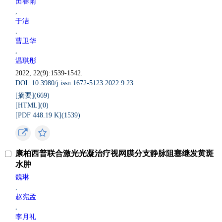
田春雨
,
于洁
,
曹卫华
,
温琪彤
2022, 22(9):1539-1542.
DOI: 10.3980/j.issn.1672-5123.2022.9.23
[摘要](
669
)
[HTML](
0
)
[PDF 448.19 K](
1539
)
康柏西普联合激光光凝治疗视网膜分支静脉阻塞继发黄斑
水肿
魏琳
,
赵宪孟
,
李月礼