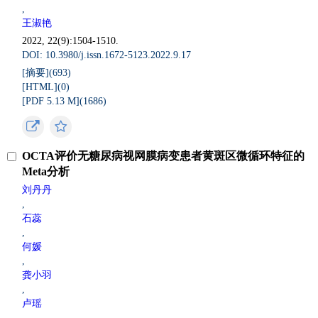
,
王淑艳
2022, 22(9):1504-1510.
DOI: 10.3980/j.issn.1672-5123.2022.9.17
[摘要](
693
)
[HTML](
0
)
[PDF 5.13 M](
1686
)
OCTA评价无糖尿病视网膜病变患者黄斑区微循环特征的
Meta分析
刘丹丹
,
石蕊
,
何媛
,
龚小羽
,
卢瑶
,