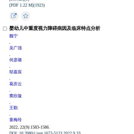
[PDF 1.22 M](
1923
)
婴幼儿中重度视力障碍病因及临床特点分析
魏宁
,
吴广强
,
何彦璐
,
邬嘉宸
,
葛庆云
,
窦欣璇
,
王勤
,
童梅玲
2022, 22(9):1583-1586.
DOI: 10.3980/j.issn.1672-5123.2022.9.33