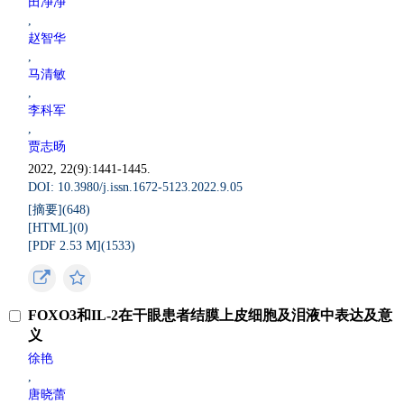
田净净
,
赵智华
,
马清敏
,
李科军
,
贾志旸
2022, 22(9):1441-1445.
DOI: 10.3980/j.issn.1672-5123.2022.9.05
[摘要](
648
)
[HTML](
0
)
[PDF 2.53 M](
1533
)
FOXO3和IL-2在干眼患者结膜上皮细胞及泪液中表达及意
义
徐艳
,
唐晓蕾