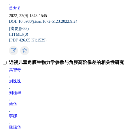
,
董方芳
2022, 22(9):1543-1545.
DOI: 10.3980/j.issn.1672-5123.2022.9.24
[摘要](
655
)
[HTML](
0
)
[PDF 426.05 K](
1539
)
近视儿童角膜生物力学参数与角膜高阶像差的相关性研究
高智奇
,
刘珠珠
,
刘桂华
,
荣华
,
李娜
,
魏瑞华