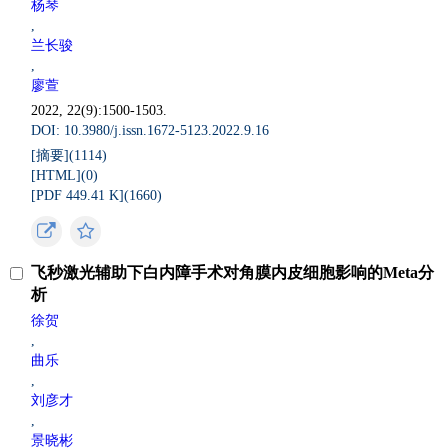
杨琴
,
兰长骏
,
廖萱
2022, 22(9):1500-1503.
DOI: 10.3980/j.issn.1672-5123.2022.9.16
[摘要](
1114
)
[HTML](
0
)
[PDF 449.41 K](
1660
)
飞秒激光辅助下白内障手术对角膜内皮细胞影响的Meta分
析
徐贺
,
曲乐
,
刘彦才
,
景晓彬