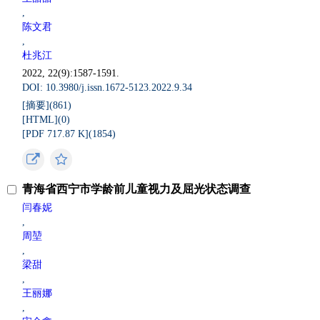
,
陈文君
,
杜兆江
2022, 22(9):1587-1591.
DOI: 10.3980/j.issn.1672-5123.2022.9.34
[摘要](
861
)
[HTML](
0
)
[PDF 717.87 K](
1854
)
青海省西宁市学龄前儿童视力及屈光状态调查
闫春妮
,
周堃
,
梁甜
,
王丽娜
,