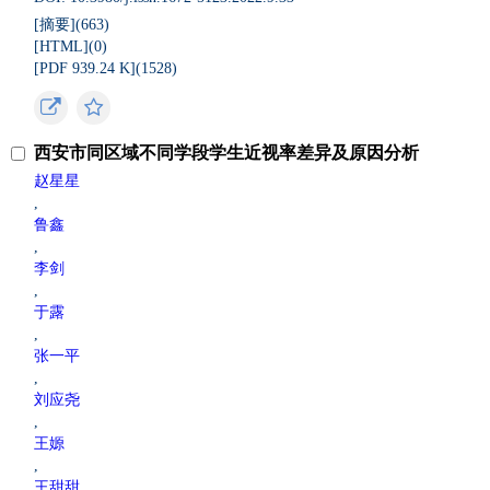
[摘要](
663
)
[HTML](
0
)
[PDF 939.24 K](
1528
)
西安市同区域不同学段学生近视率差异及原因分析
赵星星
,
鲁鑫
,
李剑
,
于露
,
张一平
,
刘应尧
,
王嫄
,
王甜甜