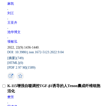
麻凯
,
刘江
,
王亚卉
,
池华博文
,
项敏泓
2022, 22(9):1436-1440.
DOI: 10.3980/j.issn.1672-5123.2022.9.04
[摘要](
749
)
[HTML](
0
)
[PDF 2.97 M](
1589
)
K-115增强自噬调控TGF-β1诱导的人Tenon囊成纤维细胞
活化
樊芳
,