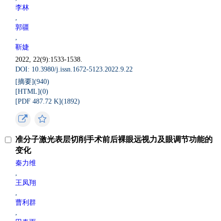
李林
,
郭疆
,
靳婕
2022, 22(9):1533-1538.
DOI: 10.3980/j.issn.1672-5123.2022.9.22
[摘要](
940
)
[HTML](
0
)
[PDF 487.72 K](
1892
)
准分子激光表层切削手术前后裸眼远视力及眼调节功能的
变化
秦力维
,
王凤翔
,
曹利群
,