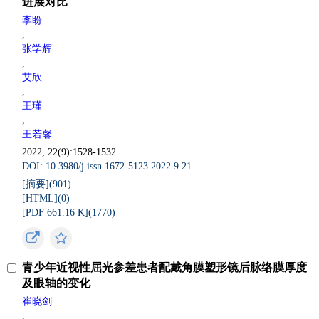
进展对比
李盼
,
张学辉
,
艾欣
,
王瑾
,
王若馨
2022, 22(9):1528-1532.
DOI: 10.3980/j.issn.1672-5123.2022.9.21
[摘要](
901
)
[HTML](
0
)
[PDF 661.16 K](
1770
)
青少年近视性屈光参差患者配戴角膜塑形镜后脉络膜厚度
及眼轴的变化
崔晓剑
,