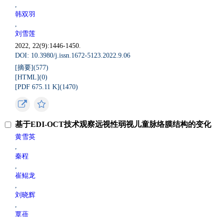
,
韩双羽
,
刘雪莲
2022, 22(9):1446-1450.
DOI: 10.3980/j.issn.1672-5123.2022.9.06
[摘要](
577
)
[HTML](
0
)
[PDF 675.11 K](
1470
)
基于EDI-OCT技术观察远视性弱视儿童脉络膜结构的变化
黄雪英
,
秦程
,
崔鲲龙
,
刘晓辉
,
覃蓓