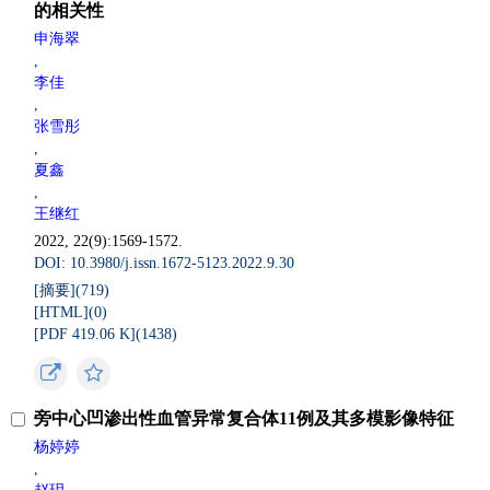
的相关性
申海翠
,
李佳
,
张雪彤
,
夏鑫
,
王继红
2022, 22(9):1569-1572.
DOI: 10.3980/j.issn.1672-5123.2022.9.30
[摘要](
719
)
[HTML](
0
)
[PDF 419.06 K](
1438
)
旁中心凹渗出性血管异常复合体11例及其多模影像特征
杨婷婷
,