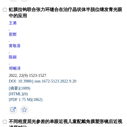
虹膜拉钩联合张力环缝合在治疗晶状体半脱位继发青光眼
中的应用
王勇
,
那辉
,
黄敬喜
,
陈丽
,
邓晰泽
2022, 22(9):1523-1527.
DOI: 10.3980/j.issn.1672-5123.2022.9.20
[摘要](
1009
)
[HTML](
0
)
[PDF 1.75 M](
1862
)
不同程度屈光参差的单眼近视儿童配戴角膜塑形镜后近视