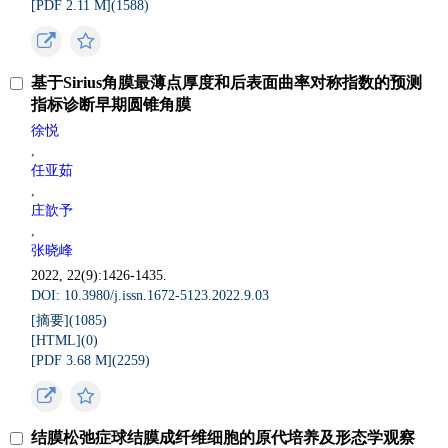
[PDF 2.11 M](
1588
)
基于Sirius角膜最薄点厚度和后表面曲率对称指数的预测
指标诊断早期圆锥角膜
徐悦
,
任亚茹
,
庄歆予
,
张晓峰
2022, 22(9):1426-1435.
DOI: 10.3980/j.issn.1672-5123.2022.9.03
[摘要](
1085
)
[HTML](
0
)
[PDF 3.68 M](
2259
)
结膜松弛症球结膜成纤维细胞的原代培养及形态学观察