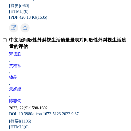
[摘要](
960
)
[HTML](
0
)
[PDF 420.18 K](
1635
)
中文版间歇性外斜视生活质量量表对间歇性外斜视生活质
量的评估
宋德胜
,
贾桂祯
,
钱晶
,
景娇娜
,
陈志钧
2022, 22(9):1598-1602.
DOI: 10.3980/j.issn.1672-5123.2022.9.37
[摘要](
1196
)
[HTML](
0
)