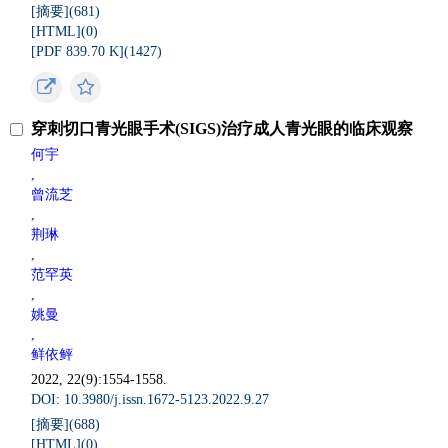
[摘要](
681
)
[HTML](
0
)
[PDF 839.70 K](
1427
)
穿刺切口青光眼手术(SIGS)治疗成人青光眼的临床观察
何宇
,
曾流芝
,
荆琳
,
范罕英
,
姚曼
,
鲜依鲆
2022, 22(9):1554-1558.
DOI: 10.3980/j.issn.1672-5123.2022.9.27
[摘要](
688
)
[HTML](
0
)