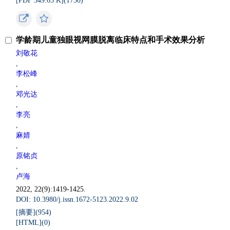
[PDF 349.65 K](
1730
)
学龄期儿童独眼视网膜脱离临床特点和手术效果分析
刘敬花
,
李松峰
,
邓光达
,
李亮
,
麻婧
,
原铭贞
,
卢海
2022, 22(9):1419-1425.
DOI: 10.3980/j.issn.1672-5123.2022.9.02
[摘要](
954
)
[HTML](
0
)