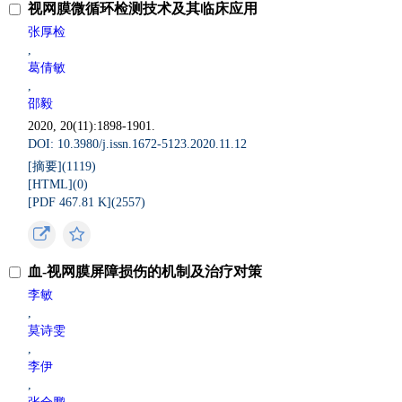
视网膜微循环检测技术及其临床应用
张厚检
,
葛倩敏
,
邵毅
2020, 20(11):1898-1901.
DOI: 10.3980/j.issn.1672-5123.2020.11.12
[摘要](
1119
)
[HTML](
0
)
[PDF 467.81 K](
2557
)
血-视网膜屏障损伤的机制及治疗对策
李敏
,
莫诗雯
,
李伊
,