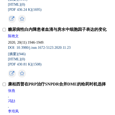
[HTML](
0
)
[PDF 436.24 K](
1695
)
糖尿病性白内障患者血清与房水中细胞因子表达的变化
陈艳文
2020, 20(11):1946-1949.
DOI: 10.3980/j.issn.1672-5123.2020.11.23
[摘要](
946
)
[HTML](
0
)
[PDF 430.81 K](
1508
)
康柏西普在PRP治疗SNPDR合并DME的给药时机选择
张燕
,
冯劼
,
李培凤