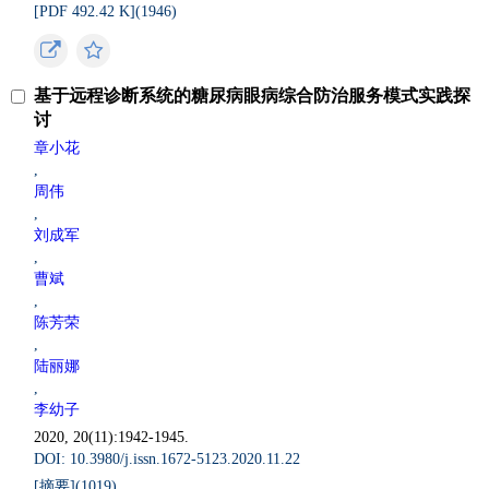
[PDF 492.42 K](
1946
)
基于远程诊断系统的糖尿病眼病综合防治服务模式实践探
讨
章小花
,
周伟
,
刘成军
,
曹斌
,
陈芳荣
,
陆丽娜
,
李幼子
2020, 20(11):1942-1945.
DOI: 10.3980/j.issn.1672-5123.2020.11.22
[摘要](
1019
)