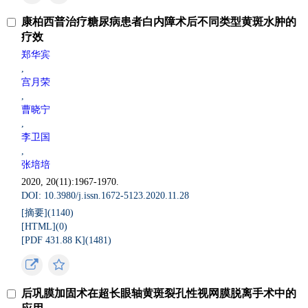
康柏西普治疗糖尿病患者白内障术后不同类型黄斑水肿的
疗效
郑华宾
,
宫月荣
,
曹晓宁
,
李卫国
,
张培培
2020, 20(11):1967-1970.
DOI: 10.3980/j.issn.1672-5123.2020.11.28
[摘要](
1140
)
[HTML](
0
)
[PDF 431.88 K](
1481
)
后巩膜加固术在超长眼轴黄斑裂孔性视网膜脱离手术中的