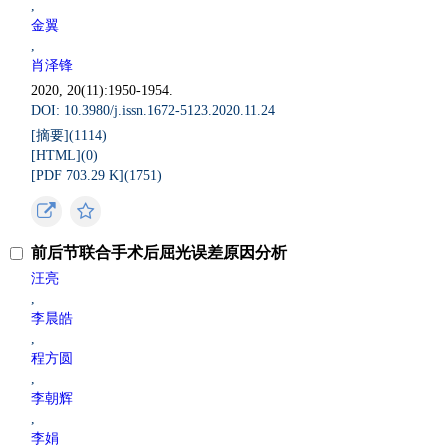
,
金翼
,
肖泽锋
2020, 20(11):1950-1954.
DOI: 10.3980/j.issn.1672-5123.2020.11.24
[摘要](
1114
)
[HTML](
0
)
[PDF 703.29 K](
1751
)
前后节联合手术后屈光误差原因分析
汪亮
,
李晨皓
,
程方圆
,
李朝辉
,
李娟