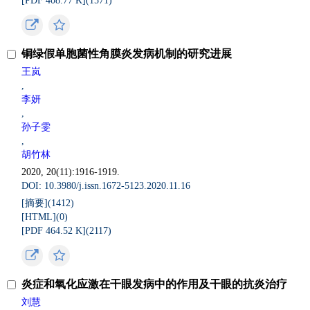
[PDF 408.77 K](
1571
)
铜绿假单胞菌性角膜炎发病机制的研究进展
王岚
,
李妍
,
孙子雯
,
胡竹林
2020, 20(11):1916-1919.
DOI: 10.3980/j.issn.1672-5123.2020.11.16
[摘要](
1412
)
[HTML](
0
)
[PDF 464.52 K](
2117
)
炎症和氧化应激在干眼发病中的作用及干眼的抗炎治疗
刘慧