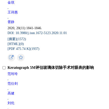
金琪
,
王诗惠
,
胥静
2020, 20(11):1841-1846.
DOI: 10.3980/j.issn.1672-5123.2020.11.01
[摘要](
1572
)
[HTML](
0
)
[PDF 475.74 K](
1937
)
Keratograph 5M评估玻璃体切除手术对眼表的影响
范玲玲
,
范仕剑
,
高健
,
刘伦
,