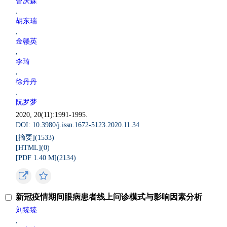
曾庆森
,
胡东瑞
,
金赣英
,
李琦
,
徐丹丹
,
阮罗梦
2020, 20(11):1991-1995.
DOI: 10.3980/j.issn.1672-5123.2020.11.34
[摘要](
1533
)
[HTML](
0
)
[PDF 1.40 M](
2134
)
新冠疫情期间眼病患者线上问诊模式与影响因素分析
刘臻臻
,