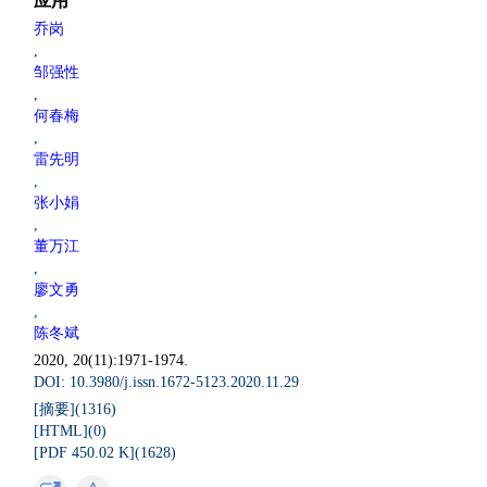
应用
乔岗
,
邹强性
,
何春梅
,
雷先明
,
张小娟
,
董万江
,
廖文勇
,
陈冬斌
2020, 20(11):1971-1974.
DOI: 10.3980/j.issn.1672-5123.2020.11.29
[摘要](
1316
)
[HTML](
0
)
[PDF 450.02 K](
1628
)