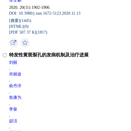
张全鹏
2020, 20(11):1902-1906.
DOI: 10.3980/j.issn.1672-5123.2020.11.13
[摘要](
1445
)
[HTML](
0
)
[PDF 507.37 K](
1817
)
特发性黄斑裂孔的发病机制及治疗进展
刘丽
,
肖丽波
,
俞丹洋
,
焦康为
,
李俊
,
赵洁
,