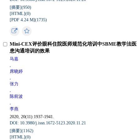
[摘要](
950
)
[HTML](
0
)
[PDF 4.24 M](
1735
)
Mini-CEX评价眼科住院医师规范化培训中SBME教学法医
患沟通培训的效果
马嘉
,
席晓婷
,
张力
,
陈前波
,
李燕
2020, 20(11):1937-1941.
DOI: 10.3980/j.issn.1672-5123.2020.11.21
[摘要](
1162
)
[HTML](
0
)