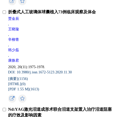
折叠式人工玻璃体球囊植入73例临床观察及体会
贾金辰
,
王晓璇
,
辛柳青
,
韩少磊
,
康焕君
2020, 20(11):1975-1978.
DOI: 10.3980/j.issn.1672-5123.2020.11.30
[摘要](
1156
)
[HTML](
0
)
[PDF 1.55 M](
1613
)
Nd:YAG激光泪道成形术联合泪道支架置入治疗泪道阻塞
的疗效及影响因素