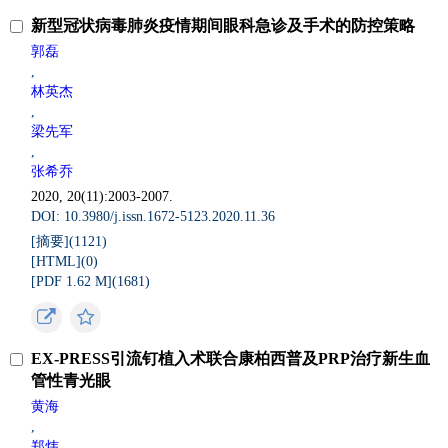
新型冠状病毒肺炎疫情期间眼科急诊及手术的防控策略
郭磊
,
林英杰
,
梁先军
,
张希乔
2020, 20(11):2003-2007.
DOI: 10.3980/j.issn.1672-5123.2020.11.36
[摘要](
1121
)
[HTML](
0
)
[PDF 1.62 M](
1681
)
EX-PRESS引流钉植入术联合康柏西普及PRP治疗新生血
管性青光眼
黄海
,
郑炜