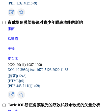
[PDF 1.32 M](
1679
)
夜戴型角膜塑形镜对青少年眼表功能的影响
张丽
,
马建霞
,
王锋
,
皮百木
2020, 20(11):1987-1990.
DOI: 10.3980/j.issn.1672-5123.2020.11.33
[摘要](
1243
)
[HTML](
0
)
[PDF 445.71 K](
1499
)
Toric IOL矫正角膜散光的疗效和残余散光的矢量分析