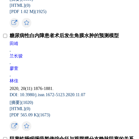
[HTML](
0
)
[PDF 1.02 M](
1925
)
糖尿病性白内障患者术后发生角膜水肿的预测模型
田靖
,
兰长骏
,
廖萱
,
林佳
2020, 20(11):1876-1881.
DOI: 10.3980/j.issn.1672-5123.2020.11.07
[摘要](
1020
)
[HTML](
0
)
[PDF 565.09 K](
1673
)
阻塞性睡眠呼吸暂停综合征与视网膜分支静脉阻塞的关系