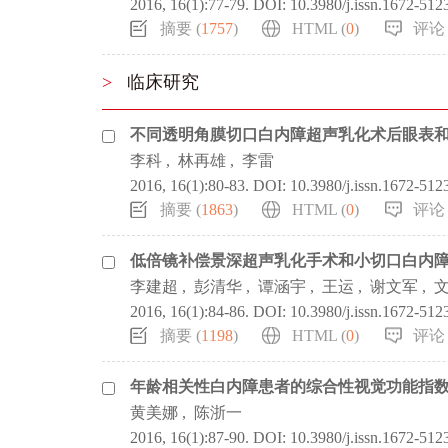
2016, 16(1):77-79.
DOI:
10.3980/j.issn.1672-512
摘要 (
1757
)
HTML (
0
)
评论 
>
临床研究
不同透明角膜切口白内障超声乳化术后眼表
李科
,
林再雄
,
李雷
2016, 16(1):80-83.
DOI:
10.3980/j.issn.1672-512
摘要 (
1863
)
HTML (
0
)
评论 
低倍镜补偿景深超声乳化手术和小切口白内
李建超
,
彭清华
,
谭涵宇
,
王运
,
谢文军
,
2016, 16(1):84-86.
DOI:
10.3980/j.issn.1672-512
摘要 (
1198
)
HTML (
0
)
评论 
年龄相关性白内障患者的综合性视觉功能指
黄美娜
,
陈浙一
2016, 16(1):87-90.
DOI:
10.3980/j.issn.1672-512