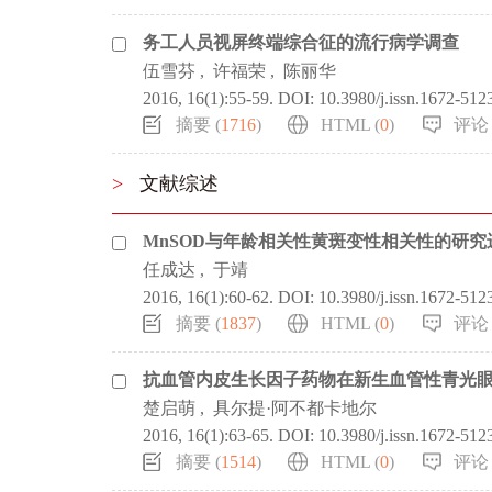
务工人员视屏终端综合征的流行病学调查
伍雪芬
,
许福荣
,
陈丽华
2016, 16(1):55-59.
DOI:
10.3980/j.issn.1672-512
摘要 (
1716
)
HTML (
0
)
评论 
>
文献综述
MnSOD与年龄相关性黄斑变性相关性的研究
任成达
,
于靖
2016, 16(1):60-62.
DOI:
10.3980/j.issn.1672-512
摘要 (
1837
)
HTML (
0
)
评论 
抗血管内皮生长因子药物在新生血管性青光
楚启萌
,
具尔提·阿不都卡地尔
2016, 16(1):63-65.
DOI:
10.3980/j.issn.1672-512
摘要 (
1514
)
HTML (
0
)
评论 