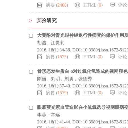
摘要 (
2408
)
HTML (
0
)
评论 
>
实验研究
大黄酚对青光眼神经退行性病变的保护作用
胡浩
,
江灵莉
2016, 16(1):34-36.
DOI:
10.3980/j.issn.1672-512
摘要 (
1575
)
HTML (
0
)
评论 
骨形态发生蛋白-6对过氧化氢造成的视网膜
陈丽
,
刘明
,
刘勇
,
张德秀
2016, 16(1):37-40.
DOI:
10.3980/j.issn.1672-512
摘要 (
1579
)
HTML (
0
)
评论 
眼底荧光素血管造影在小鼠氧诱导视网膜病
李蓉
,
常远
2016, 16(1):41-44.
DOI:
10.3980/j.issn.1672-512