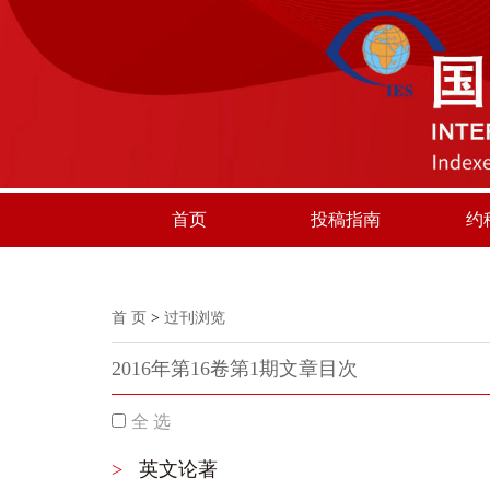
首页
投稿指南
约
首 页
>
过刊浏览
2016年第16卷第1期文章目次
全 选
>
英文论著