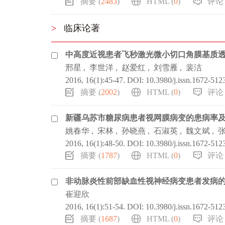
摘要 (
2483
)
HTML (
0
)
评论 
>
临床论著
中高度近视患者飞秒激光微小切口角膜基质
邢星
,
李世洋
,
赵爱红
,
刘雪雁
,
裴洁
2016, 16(1):45-47.
DOI:
10.3980/j.issn.1672-512
摘要 (
2002
)
HTML (
0
)
评论 
新疆乌苏市糖尿病患者视网膜病变的患病率
姚春华
,
宋林
,
孙晓燕
,
石淑英
,
魏文斌
,
2016, 16(1):48-50.
DOI:
10.3980/j.issn.1672-512
摘要 (
1787
)
HTML (
0
)
评论 
非动脉炎性前部缺血性视神经病变患者发病
崔迎欣
2016, 16(1):51-54.
DOI:
10.3980/j.issn.1672-512
摘要 (
1687
)
HTML (
0
)
评论 