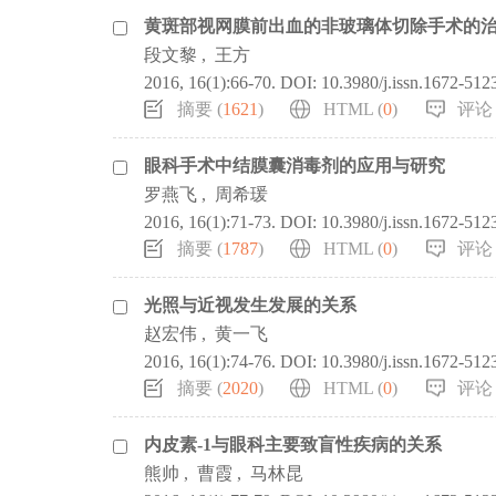
黄斑部视网膜前出血的非玻璃体切除手术的
段文黎
,
王方
2016, 16(1):66-70.
DOI:
10.3980/j.issn.1672-512
摘要 (
1621
)
HTML (
0
)
评论 
眼科手术中结膜囊消毒剂的应用与研究
罗燕飞
,
周希瑗
2016, 16(1):71-73.
DOI:
10.3980/j.issn.1672-512
摘要 (
1787
)
HTML (
0
)
评论 
光照与近视发生发展的关系
赵宏伟
,
黄一飞
2016, 16(1):74-76.
DOI:
10.3980/j.issn.1672-512
摘要 (
2020
)
HTML (
0
)
评论 
内皮素-1与眼科主要致盲性疾病的关系
熊帅
,
曹霞
,
马林昆