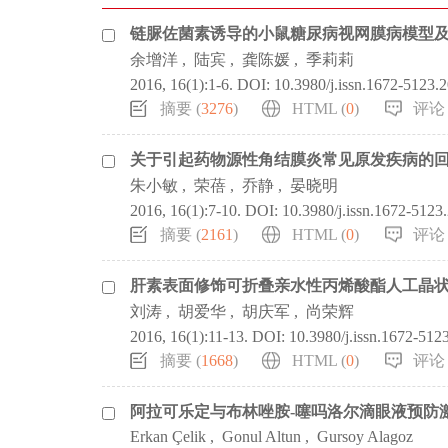
链脲佐菌素诱导的小鼠糖尿病视网膜病模型
余增洋
,
陆宾
,
龚陈媛
,
季莉莉
2016, 16(1):1-6.
DOI:
10.3980/j.issn.1672-5123.
摘要 (
3276
)
HTML (
0
)
评论 
关于引起药物源性角结膜炎常见原发疾病的
朱小敏
,
荣蓓
,
乔静
,
晏晓明
2016, 16(1):7-10.
DOI:
10.3980/j.issn.1672-5123
摘要 (
2161
)
HTML (
0
)
评论 
肝素表面修饰可折叠亲水性丙烯酸酯人工晶
刘涛
,
胡爱华
,
胡庆军
,
尚荣辉
2016, 16(1):11-13.
DOI:
10.3980/j.issn.1672-512
摘要 (
1668
)
HTML (
0
)
评论 
阿拉可乐定与布林唑胺-噻吗洛尔滴眼液预防
Erkan Çelik
,
Gonul Altun
,
Gursoy Alagoz