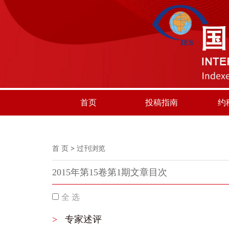
首页
投稿指南
约
首 页
>
过刊浏览
2015年第15卷第1期文章目次
全 选
>
专家述评