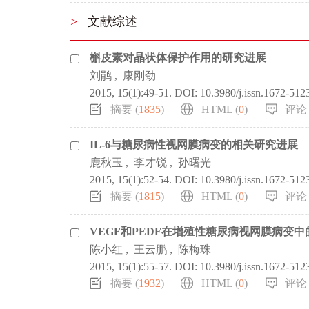
>
文献综述
槲皮素对晶状体保护作用的研究进展
刘鹃
,
康刚劲
2015, 15(1):49-51.
DOI:
10.3980/j.issn.1672-512
摘要 (
1835
)
HTML (
0
)
评论 
IL-6与糖尿病性视网膜病变的相关研究进展
鹿秋玉
,
李才锐
,
孙曙光
2015, 15(1):52-54.
DOI:
10.3980/j.issn.1672-512
摘要 (
1815
)
HTML (
0
)
评论 
VEGF和PEDF在增殖性糖尿病视网膜病变
陈小红
,
王云鹏
,
陈梅珠
2015, 15(1):55-57.
DOI:
10.3980/j.issn.1672-512
摘要 (
1932
)
HTML (
0
)
评论 