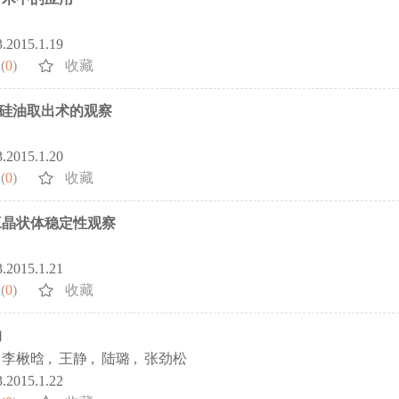
3.2015.1.19
(
0
)
收藏
统硅油取出术的观察
3.2015.1.20
(
0
)
收藏
工晶状体稳定性观察
3.2015.1.21
(
0
)
收藏
响
李楸晗
,
王静
,
陆璐
,
张劲松
3.2015.1.22