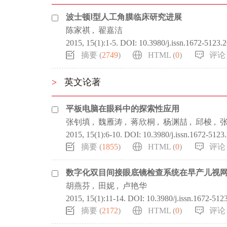
波士顿Ⅰ型人工角膜临床研究进展
陈家祺
,
翟嘉洁
2015, 15(1):1-5.
DOI:
10.3980/j.issn.1672-5123.
摘要 (
2749
)
HTML (
0
)
评论 
>
英文论著
平板电脑在眼科中的探索性应用
张钊填
,
魏雁涛
,
蒋欣桐
,
杨渊喆
,
邱梭
,
2015, 15(1):6-10.
DOI:
10.3980/j.issn.1672-5123
摘要 (
1855
)
HTML (
0
)
评论 
数字化双目间接眼底镜检查系统在早产儿视
胡燕芬
,
田妮
,
卢艳华
2015, 15(1):11-14.
DOI:
10.3980/j.issn.1672-512
摘要 (
2172
)
HTML (
0
)
评论 