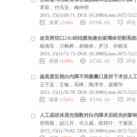
李双
,
付汛安
,
梅仲明
2015, 15(1):69-71.
DOI:
10.3980/j.issn.1672-512
摘要 (
2106
)
HTML (
0
)
评论 
改良两切口23G经结膜免缝合玻璃体切割系
杨海军
,
汪枫桦
,
易敬林
,
罗洁
,
孙晓东
2015, 15(1):72-75.
DOI:
10.3980/j.issn.1672-512
摘要 (
1988
)
HTML (
0
)
评论 
超高度近视白内障不同撕囊口直径下术后人
王于蓝
,
王敏
,
高峰
,
陶津华
,
盛耀华
2015, 15(1):76-78.
DOI:
10.3980/j.issn.1672-512
摘要 (
1945
)
HTML (
0
)
评论 
人工晶状体屈光指数对白内障术后眩光的影
郑雨薇
,
赵江月
,
马立威
,
陈双叶
,
于紫燕
,
2015, 15(1):79-82.
DOI:
10.3980/j.issn.1672-512