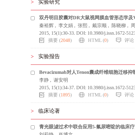
>
实验研究
双丹明目胶囊对DR大鼠视网膜血管形态学及V
秦裕辉
,
李文娟
,
张熙
,
戴宗顺
,
陈晓柳
,
2015, 15(1):30-33.
DOI:
10.3980/j.issn.1672-512
摘要 (
2048
)
HTML (
0
)
评论 
>
实验报告
Bevacizumab对人Tenon囊成纤维细胞迁
李静
,
谢安明
2015, 15(1):34-37.
DOI:
10.3980/j.issn.1672-512
摘要 (
1895
)
HTML (
0
)
评论 
>
临床论著
青光眼滤过术中联合应用5-氟尿嘧啶的临床
刘莉静
,
肖博文