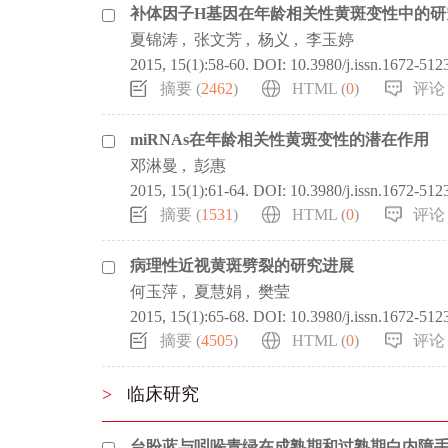
补体因子H基因在年龄相关性黄斑变性中的研
夏锦涛
,
张文芳
,
杨义
,
李玉婷
2015, 15(1):58-60.
DOI:
10.3980/j.issn.1672-512
摘要 (
2462
)
HTML (
0
)
评论 
miRNAs在年龄相关性黄斑变性的潜在作用
邓淋曼
,
彭惠
2015, 15(1):61-64.
DOI:
10.3980/j.issn.1672-512
摘要 (
1531
)
HTML (
0
)
评论 
病理性近视黄斑劈裂的研究进展
何玉萍
,
夏慧娟
,
樊莹
2015, 15(1):65-68.
DOI:
10.3980/j.issn.1672-512
摘要 (
4505
)
HTML (
0
)
评论 
>
临床研究
台盼蓝与吲哚青绿在成熟期和过熟期白内障