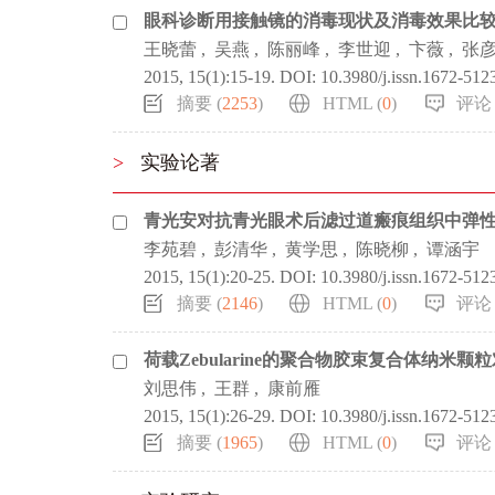
眼科诊断用接触镜的消毒现状及消毒效果比
王晓蕾
,
吴燕
,
陈丽峰
,
李世迎
,
卞薇
,
张
2015, 15(1):15-19.
DOI:
10.3980/j.issn.1672-512
摘要 (
2253
)
HTML (
0
)
评论 
>
实验论著
青光安对抗青光眼术后滤过道瘢痕组织中弹性纤维
李苑碧
,
彭清华
,
黄学思
,
陈晓柳
,
谭涵宇
2015, 15(1):20-25.
DOI:
10.3980/j.issn.1672-512
摘要 (
2146
)
HTML (
0
)
评论 
荷载Zebularine的聚合物胶束复合体纳
刘思伟
,
王群
,
康前雁
2015, 15(1):26-29.
DOI:
10.3980/j.issn.1672-512
摘要 (
1965
)
HTML (
0
)
评论 