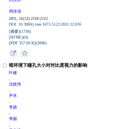
,
周传清
2011, 11(12):2110-2112.
DOI: 10.3969/j.issn.1672-5123.2011.12.016
[摘要](
1730
)
[HTML](
0
)
[PDF 357.69 K](
2096
)
暗环境下瞳孔大小对对比度视力的影响
叶娅
,
沈政伟
,
尹禾
,
李婧
,
李丽
,