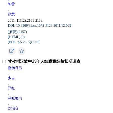
陈蕾
,
张慧
2011, 11(12):2151-2153.
DOI: 10.3969/j.issn.1672-5123.2011.12.029
[摘要](
2157
)
[HTML](
0
)
[PDF 395.23 K](
2119
)
甘孜州汉族中老年人结膜囊细菌状况调查
嘉初丹巴
,
多吉
,
郑红
,
泽旺格玛
,
刘治容