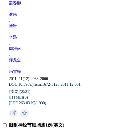
盖春柳
,
濮伟
,
陆岩
,
李迅
,
周雅丽
,
薛龙全
,
冯雪梅
2011, 11(12):2063-2066.
DOI: 10.3969/j.issn.1672-5123.2011.12.001
[摘要](
2521
)
[HTML](
0
)
[PDF 263.83 K](
1990
)
眼眶神经节细胞瘤1例(英文)