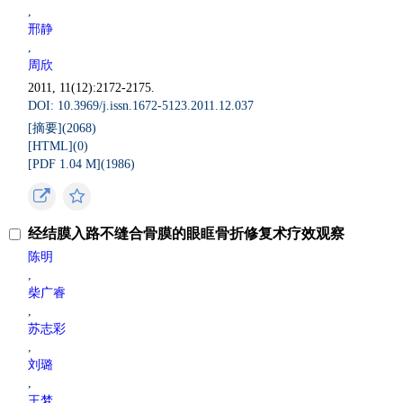
,
邢静
,
周欣
2011, 11(12):2172-2175.
DOI: 10.3969/j.issn.1672-5123.2011.12.037
[摘要](
2068
)
[HTML](
0
)
[PDF 1.04 M](
1986
)
经结膜入路不缝合骨膜的眼眶骨折修复术疗效观察
陈明
,
柴广睿
,
苏志彩
,
刘璐
,
王梦