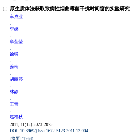
原生质体法获取致病性烟曲霉菌干扰时间窗的实验研究
车成业
,
李娜
,
牟莹莹
,
徐强
,
姜楠
,
胡丽婷
,
林静
,
王青
,
赵桂秋
2011, 11(12):2073-2075.
DOI: 10.3969/j.issn.1672-5123.2011.12.004
[摘要](
1764
)