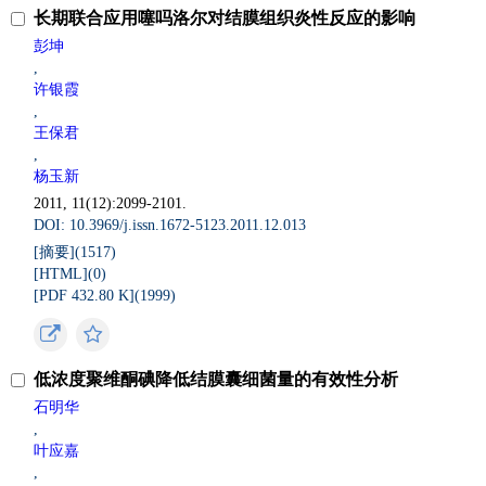
长期联合应用噻吗洛尔对结膜组织炎性反应的影响
彭坤
,
许银霞
,
王保君
,
杨玉新
2011, 11(12):2099-2101.
DOI: 10.3969/j.issn.1672-5123.2011.12.013
[摘要](
1517
)
[HTML](
0
)
[PDF 432.80 K](
1999
)
低浓度聚维酮碘降低结膜囊细菌量的有效性分析
石明华
,
叶应嘉
,