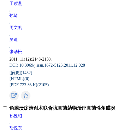
于紫燕
,
孙琦
,
周文凯
,
吴迪
,
张劲松
2011, 11(12):2148-2150.
DOI: 10.3969/j.issn.1672-5123.2011.12.028
[摘要](
1452
)
[HTML](
0
)
[PDF 723.36 K](
2105
)
角膜溃疡清创术联合抗真菌药物治疗真菌性角膜炎
孙昱昭
,
胡悦东
,