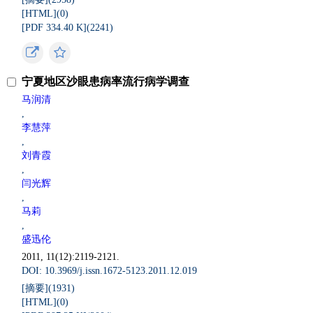
[HTML](
0
)
[PDF 334.40 K](
2241
)
宁夏地区沙眼患病率流行病学调查
马润清
,
李慧萍
,
刘青霞
,
闫光辉
,
马莉
,
盛迅伦
2011, 11(12):2119-2121.
DOI: 10.3969/j.issn.1672-5123.2011.12.019
[摘要](
1931
)
[HTML](
0
)