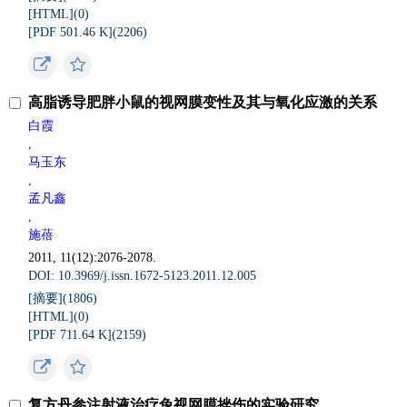
[HTML](
0
)
[PDF 501.46 K](
2206
)
高脂诱导肥胖小鼠的视网膜变性及其与氧化应激的关系
白霞
,
马玉东
,
孟凡鑫
,
施蓓
2011, 11(12):2076-2078.
DOI: 10.3969/j.issn.1672-5123.2011.12.005
[摘要](
1806
)
[HTML](
0
)
[PDF 711.64 K](
2159
)
复方丹参注射液治疗兔视网膜挫伤的实验研究