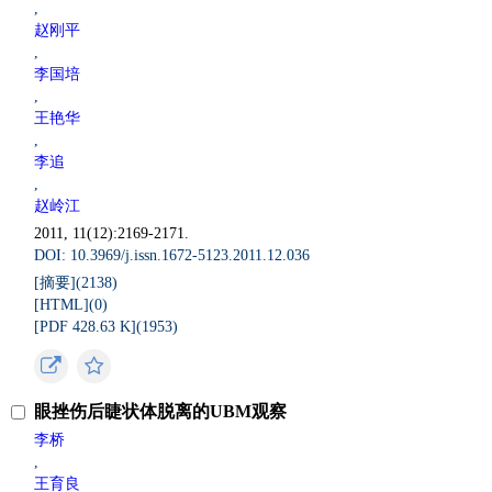
,
赵刚平
,
李国培
,
王艳华
,
李追
,
赵岭江
2011, 11(12):2169-2171.
DOI: 10.3969/j.issn.1672-5123.2011.12.036
[摘要](
2138
)
[HTML](
0
)
[PDF 428.63 K](
1953
)
眼挫伤后睫状体脱离的UBM观察
李桥
,
王育良