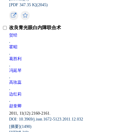
[PDF 347.35 K](
2045
)
改良青光眼白内障联合术
贺经
,
霍昭
,
葛胜利
,
冯延琴
,
高玫蕊
,
边红莉
,
赵奎卿
2011, 11(12):2160-2161.
DOI: 10.3969/j.issn.1672-5123.2011.12.032
[摘要](
1490
)