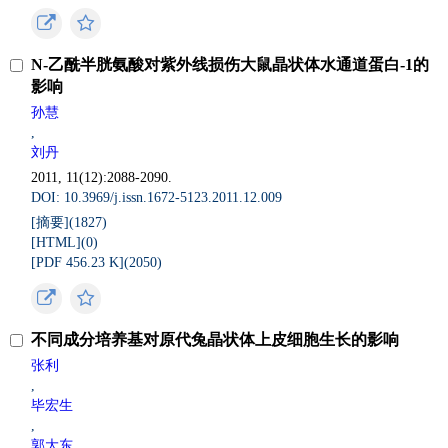
N-乙酰半胱氨酸对紫外线损伤大鼠晶状体水通道蛋白-1的
影响
孙慧
,
刘丹
2011, 11(12):2088-2090.
DOI: 10.3969/j.issn.1672-5123.2011.12.009
[摘要](
1827
)
[HTML](
0
)
[PDF 456.23 K](
2050
)
不同成分培养基对原代兔晶状体上皮细胞生长的影响
张利
,
毕宏生
,
郭大东