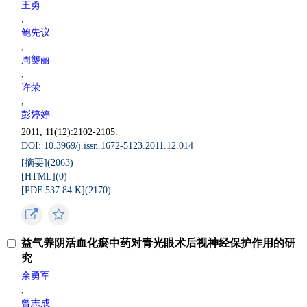
王勇
,
鲍先议
,
周龑丽
,
许荣
,
彭婷婷
2011, 11(12):2102-2105.
DOI: 10.3969/j.issn.1672-5123.2011.12.014
[摘要](
2063
)
[HTML](
0
)
[PDF 537.84 K](
2170
)
益气养阴活血化瘀中药对青光眼术后视神经保护作用的研
究
余勇军
,
曾志成