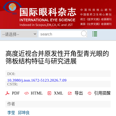
高度近视合并原发性开角型青光眼的
筛板结构特征与研究进展
DOI:
10.3980/j.issn.1672-5123.2026.7.09
CSTR:
PDF
HTML
XML
导出
引用提醒
作者
李莹
邱坤良