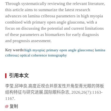
Through systematically reviewing the relevant literature,
this article aims to summarize the latest research
advances on lamina cribrosa parameters in high myopia
combined with primary open angle glaucoma, with a
focus on discussing the potential and current limitations
of these parameters as biomarkers for early diagnosis
and prognosis assessment.
Key words:
high myopia
;
primary open angle glaucoma
;
lamina
cribrosa
;
optical coherence tomography
引用本文
李莹,邱坤良.高度近视合并原发性开角型青光眼的筛板
结构特征与研究进展.国际眼科杂志, 2026,26(7):1163-
1167.
复制