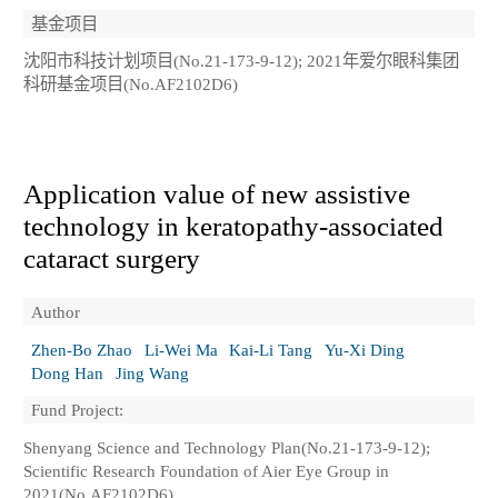
基金项目
沈阳市科技计划项目(No.21-173-9-12); 2021年爱尔眼科集团
科研基金项目(No.AF2102D6)
Application value of new assistive
technology in keratopathy-associated
cataract surgery
Author
Zhen-Bo Zhao
Li-Wei Ma
Kai-Li Tang
Yu-Xi Ding
Dong Han
Jing Wang
Fund Project:
Shenyang Science and Technology Plan(No.21-173-9-12);
Scientific Research Foundation of Aier Eye Group in
2021(No.AF2102D6)