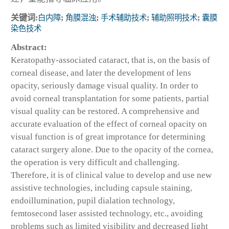
关键词:
白内障
;
角膜混浊
;
手术辅助技术
;
辅助照明技术
;
囊膜
染色技术
Abstract:
Keratopathy-associated cataract, that is, on the basis of
corneal disease, and later the development of lens
opacity, seriously damage visual quality. In order to
avoid corneal transplantation for some patients, partial
visual quality can be restored. A comprehensive and
accurate evaluation of the effect of corneal opacity on
visual function is of great improtance for determining
cataract surgery alone. Due to the opacity of the cornea,
the operation is very difficult and challenging.
Therefore, it is of clinical value to develop and use new
assistive technologies, including capsule staining,
endoillumination, pupil dialation technology,
femtosecond laser assisted technology, etc., avoiding
problems such as limited visibility and decreased light