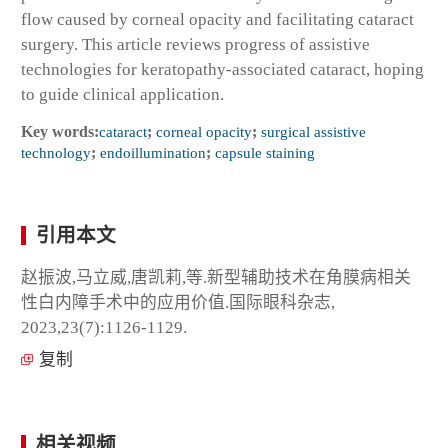
flow caused by corneal opacity and facilitating cataract
surgery. This article reviews progress of assistive
technologies for keratopathy-associated cataract, hoping
to guide clinical application.
Key words:
cataract
;
corneal opacity
;
surgical assistive
technology
;
endoillumination
;
capsule staining
引用本文
赵振波,马立威,唐凯莉,等.新型辅助技术在角膜病相关
性白内障手术中的应用价值.国际眼科杂志,
2023,23(7):1126-1129.
复制
相关视频