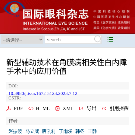
新型辅助技术在角膜病相关性白内障
手术中的应用价值
DOI:
10.3980/j.issn.1672-5123.2023.7.12
CSTR:
PDF
HTML
XML
导出
引用提醒
作者
赵振波
马立威
唐凯莉
丁雨溪
韩冬
王静