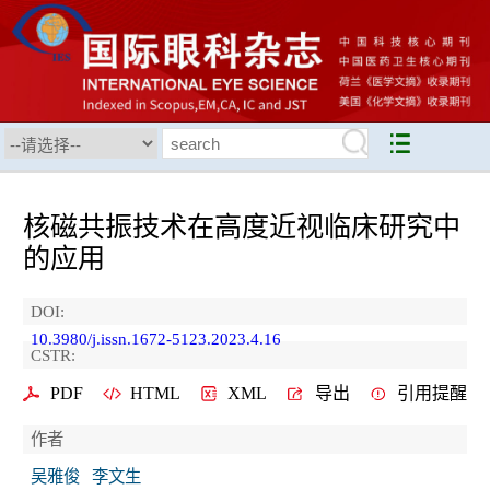
核磁共振技术在高度近视临床研究中
的应用
DOI:
10.3980/j.issn.1672-5123.2023.4.16
CSTR:
PDF
HTML
XML
导出
引用提醒
作者
吴雅俊
李文生