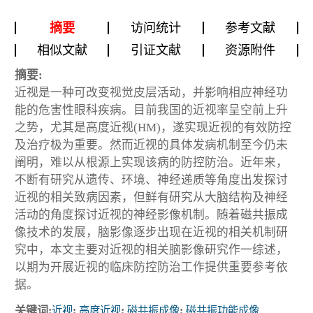
摘要
访问统计
参考文献
相似文献
引证文献
资源附件
摘要:
近视是一种可改变视觉皮层活动，并影响相应神经功
能的危害性眼科疾病。目前我国的近视率呈空前上升
之势，尤其是高度近视(HM)，遂实现近视的有效防控
及治疗极为重要。然而近视的具体发病机制至今仍未
阐明，难以从根源上实现该病的防控防治。近年来，
不断有研究从遗传、环境、神经递质等角度出发探讨
近视的相关致病因素，但鲜有研究从大脑结构及神经
活动的角度探讨近视的神经影像机制。随着磁共振成
像技术的发展，脑影像逐步出现在近视的相关机制研
究中，本文主要对近视的相关脑影像研究作一综述，
以期为开展近视的临床防控防治工作提供重要参考依
据。
关键词:
近视
;
高度近视
;
磁共振成像
;
磁共振功能成像