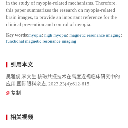
in the study of myopia-related mechanisms. Therefore,
this paper summarizes the research on myopia-related
brain images, to provide an important reference for the
clinical prevention and control of myopia.
Key words:
myopia
;
high myopia
;
magnetic resonance imaging
;
functional magnetic resonance imaging
引用本文
吴雅俊,李文生.核磁共振技术在高度近视临床研究中的
应用.国际眼科杂志, 2023,23(4):612-615.
复制
相关视频