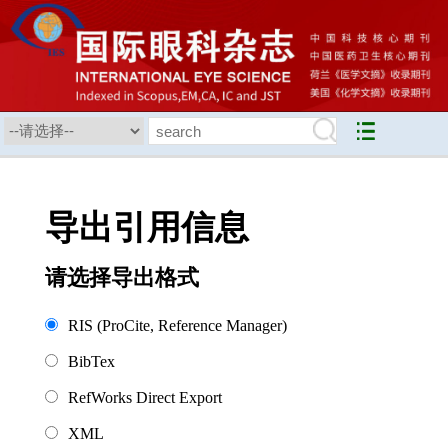
导出引用信息
请选择导出格式
RIS (ProCite, Reference Manager)
BibTex
RefWorks Direct Export
XML