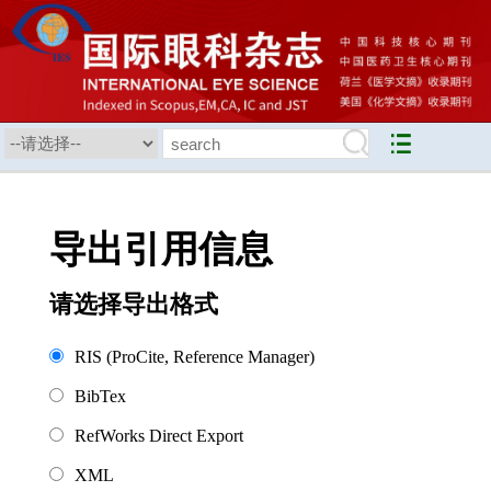
导出引用信息
请选择导出格式
RIS (ProCite, Reference Manager)
BibTex
RefWorks Direct Export
XML