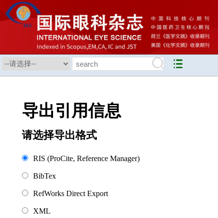
导出引用信息
请选择导出格式
RIS (ProCite, Reference Manager)
BibTex
RefWorks Direct Export
XML