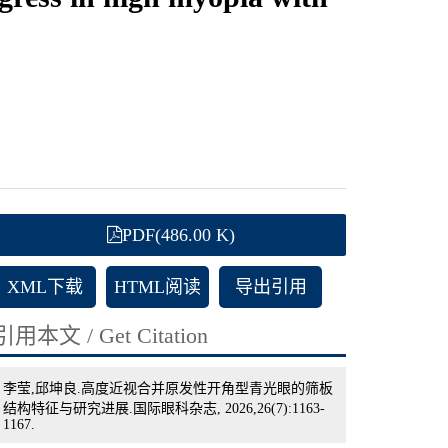
PDF(486.00 K)
XML下载
HTML阅读
导出引用
引用本文 / Get Citation
李莹,邱坤良.高度近视合并原发性开角型青光眼的筛板
结构特征与研究进展.国际眼科杂志, 2026,26(7):1163-
1167.