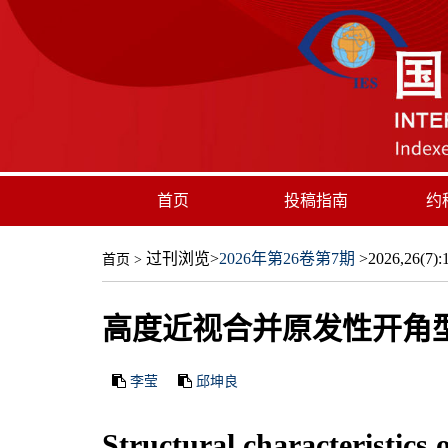
首页
投稿指南
约
过刊浏览
>
2026年第26卷第7期
>2026,26(7):1
首页
>
高度近视合并原发性开角
李莹
邱坤良
Structural characteristics