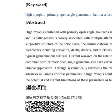
[Key word]
high myopia
;
primary open angle glaucoma
;
lamina cribro
[Abstract]
High myopia combined with primary open angle glaucoma is 
and its pathogenesis is closely associated with multiple alter
supportive structure of the optic nerve, the lamina cribrosa
parameters including curvature, depth, defects, and thickne
typical glaucomatous features. Current research on the rela
combined with primary open angle glaucoma still have certain
clinical application. Through systematically reviewing the rele
advances on lamina cribrosa parameters in high myopia comb
the potential and current limitations of these parameters as 
[基金项目]
国家自然科学基金项目(No.82471075)