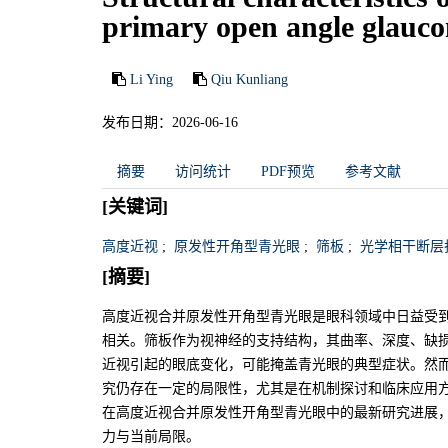
primary open angle glauc
Li Ying
Qiu Kunliang
发布日期：2026-06-16
摘要
访问统计
PDF预览
参考文献
[关键词]
高度近视
;
原发性开角型青光眼
;
筛板
;
光学相干断层
[摘要]
高度近视合并原发性开角型青光眼是眼科领域中日益受
相关。筛板作为视神经的支持结构，其曲率、深度、缺
近视引起的眼底变化，可能掩盖青光眼的典型症状。然
究仍存在一定的局限性，尤其是在机制探讨和临床应用
在高度近视合并原发性开角型青光眼中的最新研究进展
力与当前局限。