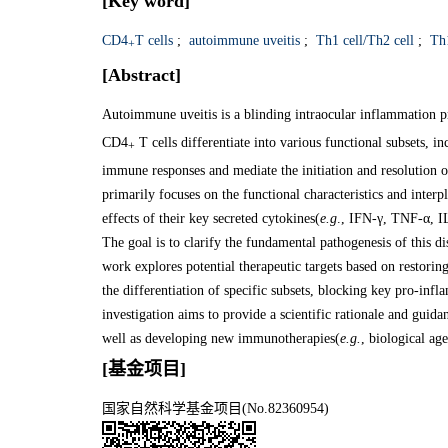
[Key word]
CD4
T cells
;
autoimmune uveitis
;
Th1 cell/Th2 cell
;
Th1
+
[Abstract]
Autoimmune uveitis is a blinding intraocular inflammation
CD4
T cells differentiate into various functional subsets, i
+
immune responses and mediate the initiation and resolution of
primarily focuses on the functional characteristics and inte
effects of their key secreted cytokines(
e.g
., IFN-γ, TNF-α, I
The goal is to clarify the fundamental pathogenesis of this 
work explores potential therapeutic targets based on restor
the differentiation of specific subsets, blocking key pro-in
investigation aims to provide a scientific rationale and guida
well as developing new immunotherapies(
e.g.
, biological age
[基金项目]
国家自然科学基金项目(No.82360954)