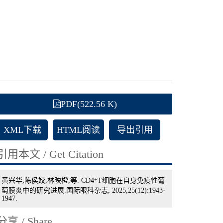
PDF(522.56 K)
XML下载
HTML阅读
导出引用
引用本文 / Get Citation
黄兴华,陈侯姣,林映橙,等. CD4
+
T细胞在自身免疫性葡
萄膜炎中的研究进展.国际眼科杂志, 2025,25(12):1943-
1947.
分享 / Share