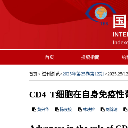
首页
投稿指南
约
过刊浏览
>
2025年第25卷第12期
>2025,25(12)
首页
>
CD4
T细胞在自身免疫性
+
黄兴华
陈侯姣
林映橙
刘锦清