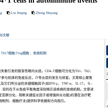
D4
T cells in autoimmune uveitis
ng
Liu Jinqing
Zhong Shuyang
似文献
Th17细胞/Treg细胞
;
发病机制
疫失衡引发的致盲性眼内炎症。CD4
T细胞可分化为Th1、Th2、
+
胞因子参与机体的免疫反应，介导炎症的发生与修复。文章核心聚焦
它们所分泌的关键细胞因子(如IFN-γ， TNF-α， IL-17， IL-
体效应，目的在于从免疫平衡角度深刻揭示该疾病的发病机制。文章进
如调控特定亚群分化、阻断关键促炎因子或增强抑炎功能)的潜在治疗靶
物制剂、细胞疗法)提供科学依据和方向指引。