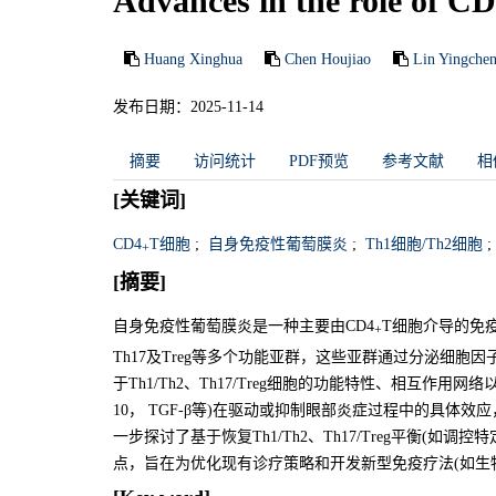
Advances in the role of C
Huang Xinghua
Chen Houjiao
Lin Yingche
发布日期：2025-11-14
摘要
访问统计
PDF预览
参考文献
相
[关键词]
CD4
T细胞
;
自身免疫性葡萄膜炎
;
Th1细胞/Th2细胞
;
+
[摘要]
自身免疫性葡萄膜炎是一种主要由CD4
T细胞介导的免
+
Th17及Treg等多个功能亚群，这些亚群通过分泌细
于Th1/Th2、Th17/Treg细胞的功能特性、相互作用网络以及
10， TGF-β等)在驱动或抑制眼部炎症过程中的具
一步探讨了基于恢复Th1/Th2、Th17/Treg平衡(
点，旨在为优化现有诊疗策略和开发新型免疫疗法(如生