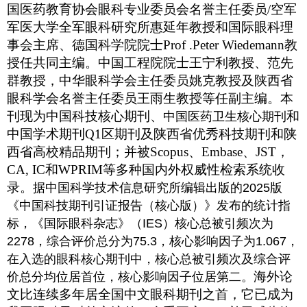
国医药教育协会眼科专业委员会名誉主任委员
/
空军
军医大学全军眼科研究所惠延年教授和国际眼科理
事会主席、德国科学院院士
Prof .Peter Wiedemann教
授
任共同主编。中国工程院院士王宁利教授、范先
群教授，中华眼科学会主任委员姚克教授及陕西省
眼科学会名誉主任委员王雨生教授等任副主编。本
刊现为中国科技核心期刊、
和
中国医药卫生核心期刊
中国学术期刊
Q1
区期刊及陕西省优秀科技期刊和陕
西省高校精品期刊；并被
Scopus
、
Embase
、JST
，
CA, IC
和
WPRIM
等多种国内外权威性检索系统收
录。
据中国科学技术信息研究所编辑出版的2025版
《中国科技期刊引证报告（核心版）》发布的统计指
标，《国际眼科杂志》（IES）核心总被引频次为
2278，综合评价总分为75.3，核心影响因子为1.067，
在入选的眼科核心期刊中，核心总被引频次及综合评
海外论
价总分均位居首位，核心影响因子位居第二。
文比连续多年居全国中文眼科期刊之首，它已成为