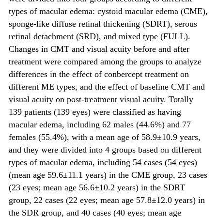
types of macular edema: cystoid macular edema (CME),
sponge-like diffuse retinal thickening (SDRT), serous
retinal detachment (SRD), and mixed type (FULL).
Changes in CMT and visual acuity before and after
treatment were compared among the groups to analyze
differences in the effect of conbercept treatment on
different ME types, and the effect of baseline CMT and
visual acuity on post-treatment visual acuity. Totally
139 patients (139 eyes) were classified as having
macular edema, including 62 males (44.6%) and 77
females (55.4%), with a mean age of 58.9±10.9 years,
and they were divided into 4 groups based on different
types of macular edema, including 54 cases (54 eyes)
(mean age 59.6±11.1 years) in the CME group, 23 cases
(23 eyes; mean age 56.6±10.2 years) in the SDRT
group, 22 cases (22 eyes; mean age 57.8±12.0 years) in
the SDR group, and 40 cases (40 eyes; mean age