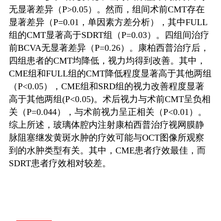
无显著差异（
P>0.05
）。然而，组间术前
CMT
存在
显著差异（
P=0.01
，单因素方差分析），其中
FULL
组的
CMT
显著高于
SDRT
组（
P=0.03
）。四组间治疗
前
BCVA
无显著差异（
P=0.26
）。康柏西普治疗后，
四组患者的
CMT
均降低，视力均得到改善。其中，
CME
组和
FULL
组的
CMT
降低程度显著高于其他两组
（
P<0.05
），
CME
组和
SRD
组的视力改善程度显著
高于其他两组
(P<0.05)
。术后视力与术前
CMT
呈负相
关（
P=0.044
），与术前视力呈正相关（
P<0.01
）。
综上所述，玻璃体腔内注射康柏西普治疗视网膜静
脉阻塞继发黄斑水肿的疗效可能与
OCT
图像所观察
到的水肿类型有关。其中，
CME
患者疗效最佳，而
SDRT
患者疗效相对较差。