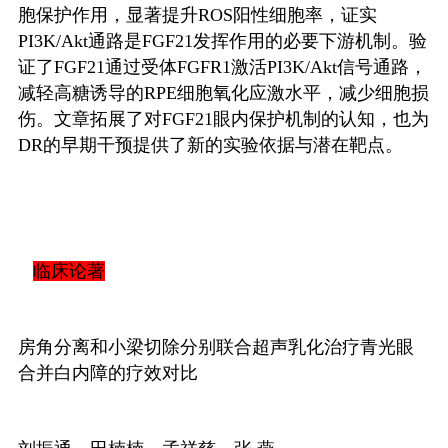
胞保护作用，显著提升
ROS
阳性细胞率，证实
PI3K/Akt
通路是
FGF21
发挥作用的必要下游机制。验
证了
FGF21
通过受体
FGFR1
激活
PI3K/Akt
信号通路，
减轻高糖诱导的
RPE
细胞氧化应激水平，减少细胞损
伤。文章拓展了对
FGF21
眼内保护机制的认知，也为
DR
的早期干预提供了新的实验依据与潜在靶点。
临床论著
房角分离和小梁切除分别联合超声乳化治疗青光眼
合并白内障的疗效对比