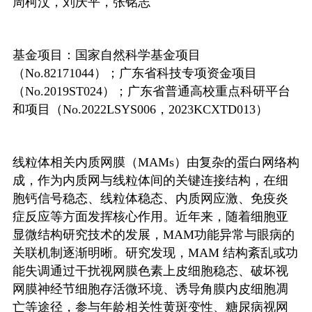
周柯汶，刘庆平，张铭志
基金项目：国家自然科学基金项目
（
No.82171044
）；广东省科技专项资金项目
（
No.2019ST024
）；广东省普通高校重点科研平台
和项目（
No.2022LSYS006
，
2023KCXTD013
）
线粒体相关内质网膜（
MAMs
）由复杂的蛋白网络构
成，作为内质网与线粒体间的关键连接结构，在细
胞钙信号稳态、线粒体稳态、内质网应激、免疫炎
症反应等方面发挥核心作用。近年来，随着细胞亚
显微结构研究技术的发展，
MAM
功能异常与眼病的
关联机制逐渐明晰。研究发现，
MAM
结构紊乱或功
能失调通过干扰视网膜色素上皮细胞稳态、破坏视
网膜神经节细胞存活微环境、诱导角膜内皮细胞凋
亡等途径，参与年龄相关性黄斑变性、糖尿病视网