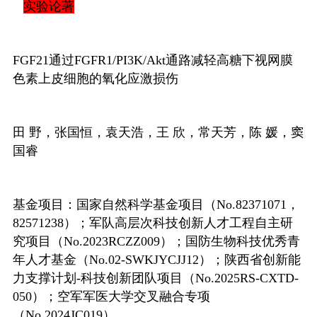
实验论著
FGF21
通过
FGFR1/PI3K/Akt
通路减轻高糖下视网膜
色素上皮细胞的氧化应激损伤
田
野，张国恒，袁天浩，王
欣，常天芳，陈
媛，窦
国睿
基金项目：国家自然科学基金项目（
No.82371071
，
82571238
）；军队高层次科技创新人才工程自主研
究项目（
No.2023RCZZ009
）；国防生物科技优秀青
年人才基金（
No.02-SWKJYCJJ12
）；陕西省创新能
力支撑计划
-
科技创新团队项目（
No.2025RS-CXTD-
050
）；空军军医大学交叉融合专项
（
No.2024JC019
）