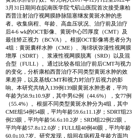
3
月
31
日期间在皖南医学院弋矶山医院首次接受康柏
西普注射治疗视网膜静脉阻塞继发黄斑水肿的患
者。收集病程、年龄、高血压状况、治疗前及治疗
后
4-6 wk
的
OCT
影像、黄斑中心凹厚度（
CMT
）及
最佳矫正视力（
BCVA
）。根据
OCT
影像将患者分为
4
组：黄斑囊样水肿（
CME
）、海绵状弥漫性视网膜
增厚（
SDRT
）、浆液性视网膜脱离（
SRD
）以及混
合型（
FULL
）。通过比较各组治疗前后
CMT
与视力
的变化，分析康柏西普治疗不同类型黄斑水肿的效
果差异，以及基线
CMT
和视力对治疗后视力的影
响。本研究共纳入
139
例
139
眼黄斑水肿患者，平均
年龄为
58.9
±
10.9
岁，其中男
62
例（
44.6%
），女
77
例
（
55.4%
）。根据不同类型黄斑水肿分为
4
组，其中
CME
组
54
例
54
眼，平均年龄
59.6
±
11.1
岁；
SDRT
组
23
例
23
眼，平均年龄
56.6
±
10.2
岁；
SRD
组
22
例
22
眼，
平均年龄
57.8
±
12.0
岁；
FULL
组
40
例
40
眼，平均年龄
60.0
±
10.7
岁。研究发现，组间在病程及年龄方面均