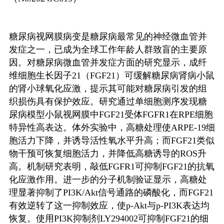
糖尿病视网膜病变是糖尿病最常见的神经微血管并
发症之一，已成为全球工作年龄人群致盲的主要原
因。对糖尿病微血管并发症方面的研究显示，成纤
维细胞生长因子
21
（
FGF21
）可缓解糖尿病肾病小鼠
的肾小球氧化应激，提示其可能对糖尿病引发的组
织损伤具有保护效应。研究通过单细胞测序发现糖
尿病模型小鼠视网膜中
FGF21
受体
FGFR1
在
RPE
细胞
特异性高表达。体外实验中，高糖处理使
ARPE-19
细
胞活力下降，并诱导活性氧水平升高；而
FGF21
类似
物干预可恢复细胞活力，并降低高糖诱导的
ROS
升
高。机制研究表明，敲低
FGFR1
可抑制
FGF21
的抗氧
化应激作用。进一步的分子机制验证显示，高糖处
理显著抑制了
PI3K/Akt
信号通路的磷酸化，而
FGF21
有效逆转了这一抑制效应，使
p-Akt
与
p-PI3K
表达均
恢复。使用
PI3K
抑制剂
LY294002
可抑制
FGF21
的细