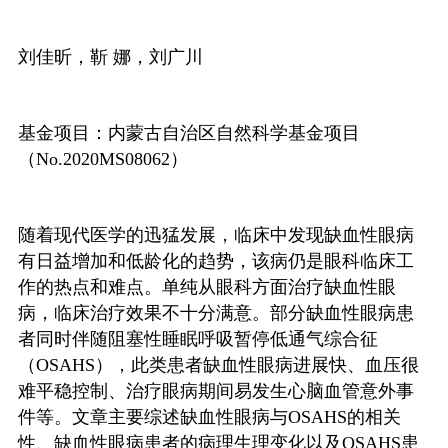
刘佳昕，靳
娜，刘广川
基金项目：内蒙古自治区自然科学基金项目
（
No.2020MS08062
）
随着现代医学的迅猛发展，临床中发现缺血性眼病
有日益增加和低龄化的趋势，该病仍是眼科临床工
作的热点和难点。单纯从眼科方面治疗缺血性眼
病，临床治疗效果不十分满意。部分缺血性眼病患
者同时伴随阻塞性睡眠呼吸暂停低通气综合征
（
OSAHS
），此类患者缺血性眼病进展快、血压很
难平稳控制、治疗眼病期间易发生心脑血管意外事
件等。文章主要综述缺血性眼病与
OSAHS
的相关
性、缺血性眼病患者的病理生理变化以及
OSAHS
患