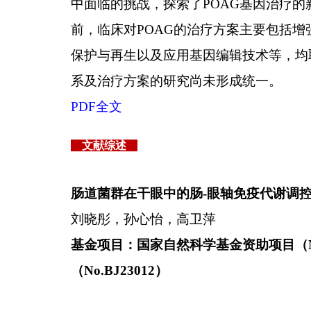
中面临的挑战，探索了
POAG
基因治疗的
前，临床对
POAG
的治疗方案主要包括增
保护与再生以及应用基因编辑技术等，均
系及治疗方案的研究尚未形成统一。
PDF
全文
文献综述
肠道菌群在干眼中的肠
-
眼轴免疫代谢调
刘晓彤，孙心怡，高卫萍
基金项目：国家自然科学基金资助项目（
（
No.BJ23012
）