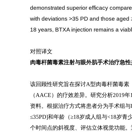
demonstrated superior efficacy compared 
with deviations >35 PD and those aged
18 years, BTXA injection remains a viabl
对照译文
肉毒杆菌毒素注射与眼外肌手术治疗急性
该回顾性研究旨在探讨
A
型肉毒杆菌毒素
（
AACE
）的疗效差异。研究分析
2019
年
资料。根据治疗方式将患者分为手术组与
≤
35PD]
和年龄（≥
18
岁成人组与
<18
岁青
个时间点的斜视度、评估立体视觉功能。