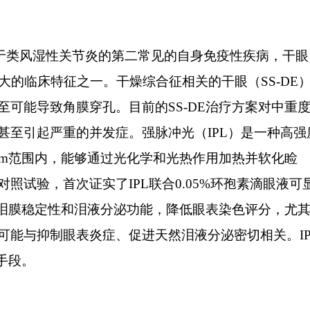
于类风湿性关节炎的第二常见的自身免疫性疾病，干眼
大的临床特征之一。干燥综合征相关的干眼（
SS-DE
至可能导致角膜穿孔。目前的
SS-DE
治疗方案对中重
甚至引起严重的并发症。强脉冲光（
IPL
）是一种高强
nm
范围内，能够通过光化学和光热作用加热并软化睑
对照试验，首次证实了
IPL
联合
0.05%
环孢素滴眼液可
泪膜稳定性和泪液分泌功能，降低眼表染色评分，尤
可能与抑制眼表炎症、促进天然泪液分泌密切相关。
I
手段。