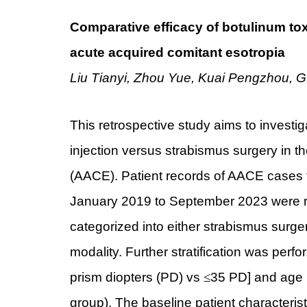
Comparative efficacy of botulinum tox
acute acquired comitant esotropia
Liu Tianyi, Zhou Yue, Kuai Pengzhou,
This retrospective study aims to investig
injection versus strabismus surgery in t
(AACE). Patient records of AACE cases t
January 2019 to September 2023 were ret
categorized into either strabismus surg
modality. Further stratification was per
prism diopters (PD) vs
≤
35 PD] and age 
group). The baseline patient characterist