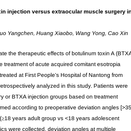
in injection versus extraocular muscle surgery i
 Guo Yangchen, Huang Xiaobo, Wang Yong, Cao Xin
ate the therapeutic effects of botulinum toxin A (BTX
he treatment of acute acquired comitant esotropia
reated at First People’s Hospital of Nantong from
rospectively analyzed in this study. Patients were
ery or BTXA injection groups based on treatment
formed according to preoperative deviation angles [>3
(
≥
18 years adult group vs <18 years adolescent
ics were collected, deviation angles at multiple