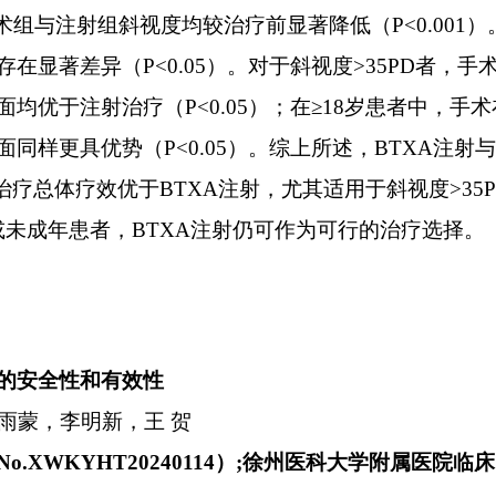
术组与注射组斜视度均较治疗前显著降低（
P<0.001
）
存在显著差异（
P<0.05
）。对于斜视度
>35PD
者，手
面均优于注射治疗（
P<0.05
）；在≥
18
岁患者中，手术
面同样更具优势（
P<0.05
）。综上所述，
BTXA
注射与
治疗总体疗效优于
BTXA
注射，尤其适用于斜视度
>35
或未成年患者，
BTXA
注射仍可作为可行的治疗选择。
的安全性和有效性
王雨蒙，李明新，王 贺
No.XWKYHT20240114
）
;
徐州医科大学附属医院临床