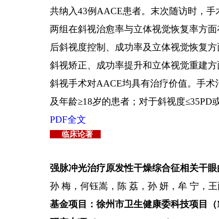
共纳入
43
例
AACE
患者。末次随访时，手
两组在斜视治愈率与立体视觉恢复率方面
后斜视度控制、成功率及立体视觉恢复方
斜视矫正、成功率提升和立体视觉重建方
斜视手术对
AACE
均具有治疗价值。手术
及年龄≥
18
岁的患者；对于斜视度≤
35PD
PDF
全文
临床论著
强脉冲光治疗原发性干燥综合征相关干眼
孙 梅，何钰嵩，陈 荔，孙 妍，牟 宁，
基金项目：徐州市卫生健康委科技项目（