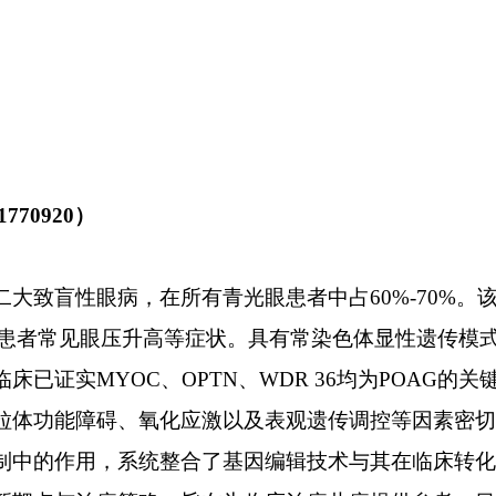
1770920
）
二大致盲性眼病，在所有青光眼患者中占
60%-70%
。
患者常见眼压升高等症状。具有常染色体显性遗传模
临床已证实
MYOC
、
OPTN
、
WDR 36
均为
POAG
的关
粒体功能障碍、氧化应激以及表观遗传调控等因素密切
制中的作用，系统整合了基因编辑技术与其在临床转化