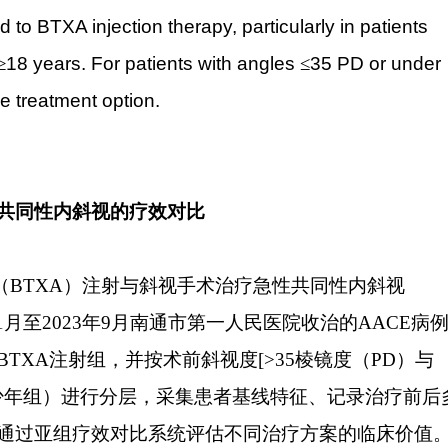
to BTXA injection therapy, particularly in patients
≥
18 years. For patients with angles
≤
35 PD or under
e treatment option.
共同性内斜视的疗效对比
（
BTXA
）注射与斜视手术治疗急性共同性内斜视
1
月至
2023
年
9
月南通市第一人民医院收治的
AACE
病
BTXA
注射组，并按术前斜视度
[>35
棱镜度（
PD
）与
少年组）进行分层，采集患者基线特征、记录治疗前后
通过亚组疗效对比系统评估不同治疗方案的临床价值