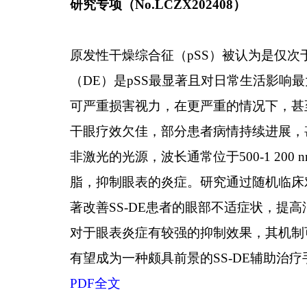
研究专项（
No.LCZX202408
）
原发性干燥综合征（
pSS
）被认为是仅次
（
DE
）是
pSS
最显著且对日常生活影响最
可严重损害视力，在更严重的情况下，甚
干眼疗效欠佳，部分患者病情持续进展，
非激光的光源，波长通常位于
500-1 200 
脂，抑制眼表的炎症。研究通过随机临床
著改善
SS-DE
患者的眼部不适症状，提高
对于眼表炎症有较强的抑制效果，其机制
有望成为一种颇具前景的
SS-DE
辅助治疗
PDF
全文