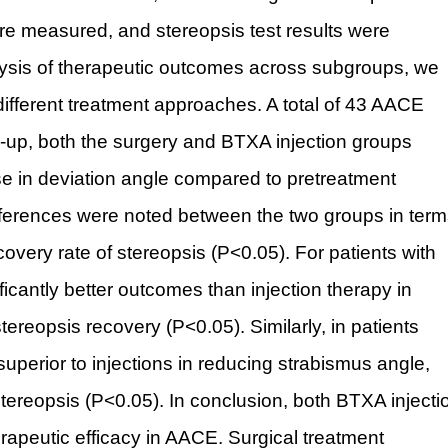
ere measured, and stereopsis test results were
sis of therapeutic outcomes across subgroups, we
 different treatment approaches. A total of 43 AACE
ow-up, both the surgery and BTXA injection groups
ase in deviation angle compared to pretreatment
fferences were noted between the two groups in ter
covery rate of stereopsis (P<0.05). For patients with
icantly better outcomes than injection therapy in
ereopsis recovery (P<0.05). Similarly, in patients
uperior to injections in reducing strabismus angle,
tereopsis (P<0.05). In conclusion, both BTXA injecti
apeutic efficacy in AACE. Surgical treatment