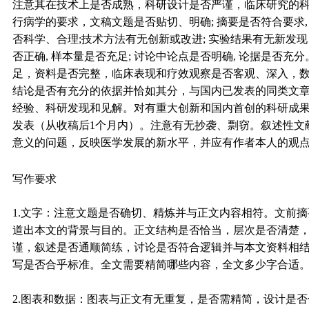
注意其在技术上是否成熟，科研设计是否严谨，临床研究的
行病学的要求，文稿文题是否贴切、明确; 摘要是否符合要求,
否科学、合理;技术方法有无创新或改进; 实验结果有无新发现、
否正确, 样本量是否充足; 讨论中论点是否明确, 论据是否
足，资料是否完整，临床表现和疗效观察是否客观、深入，
结论是否有充分的依据并恰如其分，与国内已发表的同类文
经验、科研发现和见解。对有重大创新和国内首创的科研成果
发表（从收稿后1个月内）。注意有无抄袭、剽窃。叙述性文
意义的问题，反映医学发展的新水平，并应有作者本人的观
写作要求
1.文字：注意文题是否确切、精炼并与正文内容相符。文前
道出本文的背景与目的。正文结构是否恰当，层次是否清楚
谨，叙述是否通顺简练，讨论是否符合逻辑并与本文资料相
写是否合乎标准。全文需要精简哪些内容，全文多少字合适
2.图表和数据：图表与正文有无重复，是否需精简，设计是