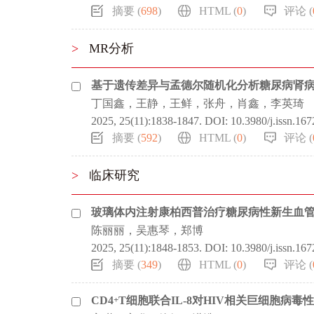
摘要 (
698
)
HTML (
0
)
评论 (
>
MR分析
基于遗传差异与孟德尔随机化分析糖尿病肾
丁国鑫，王静，王鲜，张舟，肖鑫，李英琦
2025, 25(11):1838-1847.
DOI:
10.3980/j.issn.16
摘要 (
592
)
HTML (
0
)
评论 (
>
临床研究
玻璃体内注射康柏西普治疗糖尿病性新生血
陈丽丽，吴惠琴，郑博
2025, 25(11):1848-1853.
DOI:
10.3980/j.issn.16
摘要 (
349
)
HTML (
0
)
评论 (
CD4
+
T细胞联合IL-8对HIV相关巨细胞病