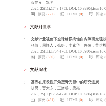
蒋艳良，覃冬
2025, 25(11):1748-1753.
DOI:
10.3980/j.issn.16
摘要 (
722
)
HTML (
0
)
评论 (
>
文献计量学
文献计量视角下全球糖尿病性白内障研究现
张倩，周蜂人，张妍，李素华，仵葱，曹晗
2025, 25(11):1754-1763.
DOI:
10.3980/j.issn.16
摘要 (
380
)
HTML (
0
)
评论 (
>
文献综述
基因在原发性开角型青光眼中的研究进展
胡昊，贾大东，王旖瑶，梁亮
2025, 25(11):1764-1770.
DOI:
10.3980/j.issn.16
摘要 (
481
)
HTML (
0
)
评论 (