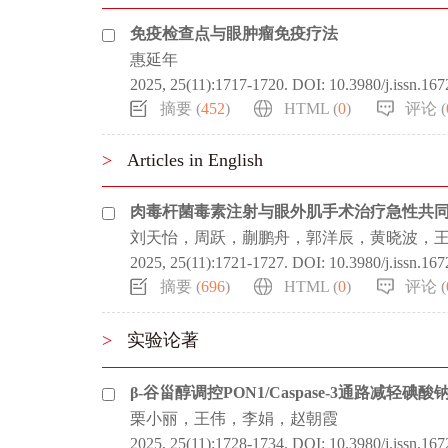
免疫检查点与眼肿瘤免疫疗法
惠延年
2025, 25(11):1717-1720.
DOI:
10.3980/j.issn.16
摘要 (
452
)
HTML (
0
)
评论 (
>
Articles in English
肉毒杆菌毒素注射与眼外肌手术治疗急性共
刘天怡，周跃，蒯鹏舟，郭洋辰，黄晓波，
2025, 25(11):1721-1727.
DOI:
10.3980/j.issn.16
摘要 (
696
)
HTML (
0
)
评论 (
>
实验论著
β-谷甾醇调控PON1/Caspase-3通路减
栗小丽，王伟，李娟，赵朝霞
2025, 25(11):1728-1734.
DOI:
10.3980/j.issn.16