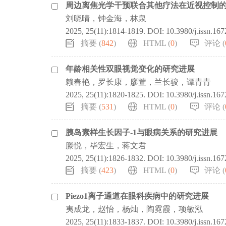
周边离焦光学干预联合其他疗法在近视控制
刘晓晴，钟金海，林泉
2025, 25(11):1814-1819.
DOI:
10.3980/j.issn.16
摘要 (
842
)
HTML (
0
)
评论 (
年龄相关性双眼视觉变化的研究进展
赖春艳，罗长康，廖萱，兰长骏，谭青青
2025, 25(11):1820-1825.
DOI:
10.3980/j.issn.16
摘要 (
531
)
HTML (
0
)
评论 (
胰岛素样生长因子-1与眼病关系的研究进展
滕悦，毕宏生，蒋文君
2025, 25(11):1826-1832.
DOI:
10.3980/j.issn.16
摘要 (
423
)
HTML (
0
)
评论 (
Piezo1离子通道在眼科疾病中的研究进展
夷成龙，赵怡，杨灿，陶霓霞，项敏泓
2025, 25(11):1833-1837.
DOI:
10.3980/j.issn.16