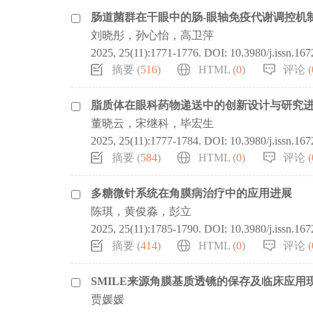
肠道菌群在干眼中的肠-眼轴免疫代谢调控机
刘晓彤，孙心怡，高卫萍
2025, 25(11):1771-1776.
DOI:
10.3980/j.issn.16
摘要 (
516
)
HTML (
0
)
评论 (
脂质体在眼科药物递送中的创新设计与研究
董晓云，宋继科，毕宏生
2025, 25(11):1777-1784.
DOI:
10.3980/j.issn.16
摘要 (
584
)
HTML (
0
)
评论 (
多糖微针系统在角膜病治疗中的应用进展
陈琪，黄俊淼，彭立
2025, 25(11):1785-1790.
DOI:
10.3980/j.issn.16
摘要 (
414
)
HTML (
0
)
评论 (
SMILE来源角膜基质透镜的保存及临床应用
贾媛媛