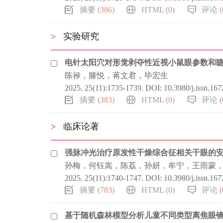
摘要 (
386
)
HTML (
0
)
评论 (
>
实验研究
电针太阳穴对形觉剥夺性近视小鼠眼参数和睫状体β-ca
陈禄，滕悦，蒋文君，毕宏生
2025, 25(11):1735-1739.
DOI:
10.3980/j.issn.16
摘要 (
383
)
HTML (
0
)
评论 (
>
临床论著
强脉冲光治疗原发性干燥综合征相关干眼的
孙梅，何钰嵩，陈荔，孙妍，牟宁，王雨蒙
2025, 25(11):1740-1747.
DOI:
10.3980/j.issn.16
摘要 (
783
)
HTML (
0
)
评论 (
基于随机森林模型分析儿童不同类型离焦眼