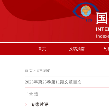
首页
投稿指南
约
首 页
>
过刊浏览
2025年第25卷第11期文章目次
全 选
>
专家述评