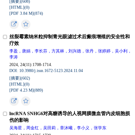
[摘要](
608
)
[HTML](
0
)
[PDF 3.84 M](
874
)
丝裂霉素纳米粒抑制青光眼滤过术后瘢痕增殖的安全性和
疗效
李盈，唐娟，李长芬，方其林，刘兴德，张丹，张婷婷，吴小利，
李涛
2024, 24(11):1708-1714.
DOI: 10.3980/j.issn.1672-5123.2024.11.04
[摘要](
602
)
[HTML](
0
)
[PDF 4.23 M](
889
)
lncRNA SNHG6对高糖诱导的人视网膜微血管内皮细胞损
伤的影响
吴海星，周金红，吴田莉，章沐曦，李小义，张学东