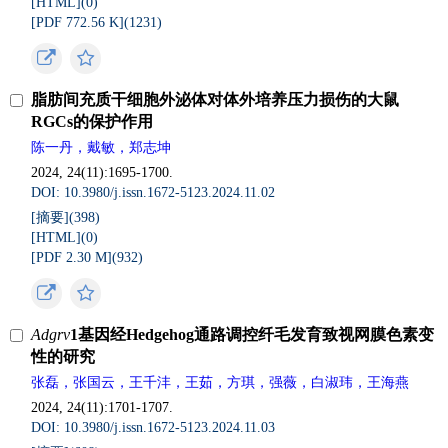
[HTML](
0
)
[PDF 772.56 K](
1231
)
脂肪间充质干细胞外泌体对体外培养压力损伤的大鼠
RGCs的保护作用
陈一丹，戴敏，郑志坤
2024, 24(11):1695-1700.
DOI: 10.3980/j.issn.1672-5123.2024.11.02
[摘要](
398
)
[HTML](
0
)
[PDF 2.30 M](
932
)
Adgrv
1基因经Hedgehog通路调控纤毛发育致视网膜色素变
性的研究
张磊，张国云，王千沣，王茹，方琪，强薇，白淑玮，王海燕
2024, 24(11):1701-1707.
DOI: 10.3980/j.issn.1672-5123.2024.11.03