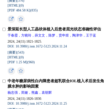
[摘要](
376
)
[HTML](
0
)
[PDF 484.58 K](
835
)
景深延长型人工晶状体植入后患者屈光状态准确性评估
于春霞，方晓玲，薛文文，陈梦，贲申煜，陶津华，王于蓝
2024, 24(11):1821-1825.
DOI: 10.3980/j.issn.1672-5123.2024.11.24
[摘要](
543
)
[HTML](
0
)
[PDF 1.25 M](
960
)
中老年糖尿病性白内障患者超乳联合IOL植入术后发生角
膜水肿的影响因素
杨忠强，郑娅，熊鑫，袁朝辉
2024, 24(11):1826-1830.
DOI: 10.3980/j.issn.1672-5123.2024.11.25