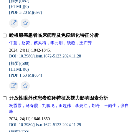
[摘要](
457
)
[HTML](
0
)
[PDF 3.20 M](
697
)
睑板腺癌患者临床病理及免疫组化特征分析
牛蔓，赵荧，蔡凤梅，李元朋，钱薇，王卉芳
2024, 24(11):1842-1845.
DOI: 10.3980/j.issn.1672-5123.2024.11.28
[摘要](
500
)
[HTML](
0
)
[PDF 1.63 M](
854
)
开放性眼外伤患者临床特征及视力影响因素分析
杨霞霞，马春霞，刘鹏飞，田超伟，李曼红，胡丹，王雨生，张自
峰
2024, 24(11):1846-1850.
DOI: 10.3980/j.issn.1672-5123.2024.11.29