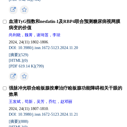
血清TyG指数和nesfatin-1及RBP4联合预测糖尿病视网膜
病变的价值
尚利晓，魏菁，谢琦莲，李琰
2024, 24(11):1802-1806.
DOI: 10.3980/j.issn.1672-5123.2024.11.20
[摘要](
529
)
[HTML](
0
)
[PDF 619.14 K](
799
)
强脉冲光联合睑板腺按摩治疗睑板腺功能障碍相关干眼的
效果
王发斌，苟新，吴芳，乔红，赵邓丽
2024, 24(11):1807-1810.
DOI: 10.3980/j.issn.1672-5123.2024.11.21
[摘要](
888
)