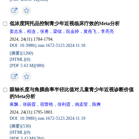
低浓度阿托品控制青少年近视临床疗效的Meta分析
姜志东，程连，张勇，梁镭，阮金婷，黄燕飞，李亮亮
2024, 24(11):1784-1794.
DOI: 10.3980/j.issn.1672-5123.2024.11.18
[摘要](
1260
)
[HTML](
0
)
[PDF 5.63 M](
989
)
眼轴长度与角膜曲率半径比值对儿童青少年近视诊断价值
的Meta分析
蒋飘，张丽霞，宿蕾艳，张利霞，倘孟莹，陈爽
2024, 24(11):1795-1801.
DOI: 10.3980/j.issn.1672-5123.2024.11.19
[摘要](
530
)
[HTML](
0
)
[PDF 3.42 M](
784
)