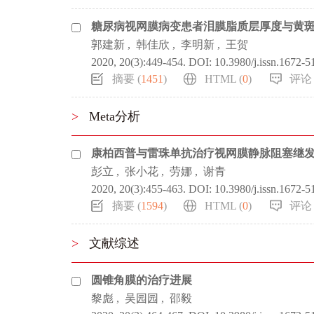
糖尿病视网膜病变患者泪膜脂质层厚度与黄
郭建新
,
韩佳欣
,
李明新
,
王贺
2020, 20(3):449-454.
DOI:
10.3980/j.issn.1672-5
摘要 (
1451
)
HTML (
0
)
评论 
>
Meta分析
康柏西普与雷珠单抗治疗视网膜静脉阻塞继发黄
彭立
,
张小花
,
劳娜
,
谢青
2020, 20(3):455-463.
DOI:
10.3980/j.issn.1672-5
摘要 (
1594
)
HTML (
0
)
评论 
>
文献综述
圆锥角膜的治疗进展
黎彪
,
吴园园
,
邵毅