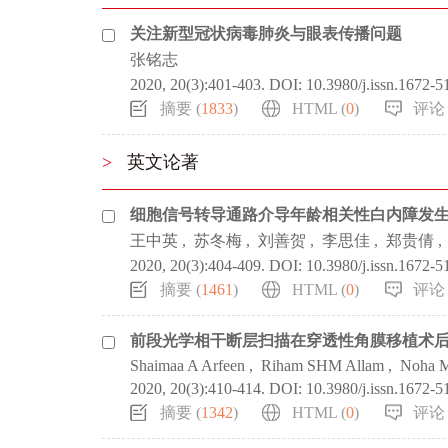
关注新型冠状病毒肺炎与眼表传播问题
张铭志
2020, 20(3):401-403.
DOI:
10.3980/j.issn.1672-5
摘要 (
1833
)
HTML (
0
)
评论 
>
英文论著
细胞信号转导通路介导年龄相关性白内障发
王中英
,
苏冬梅
,
刘善贺
,
李思佳
,
郑贵倩
,
2020, 20(3):404-409.
DOI:
10.3980/j.issn.1672-5
摘要 (
1461
)
HTML (
0
)
评论 
前段光学相干断层扫描在穿透性角膜移植术
Shaimaa A Arfeen
,
Riham SHM Allam
,
Noha M
2020, 20(3):410-414.
DOI:
10.3980/j.issn.1672-5
摘要 (
1342
)
HTML (
0
)
评论 