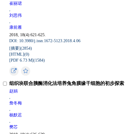
崔丽珺
,
刘思伟
,
康前雁
2018, 18(4):621-625.
DOI: 10.3980/j.issn.1672-5123.2018.4.06
[摘要](
2854
)
[HTML](
0
)
[PDF 6.73 M](
1584
)
组织块联合胰酶消化法培养兔角膜缘干细胞的初步探索
赵娟
,
詹冬梅
,
杨默迟
,
樊芯