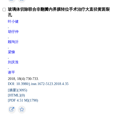
玻璃体切除联合非翻瓣内界膜转位手术治疗大直径黄斑裂
孔
叶小健
,
胡仔仲
,
顾珣沂
,
梁慷
,
刘庆淮
,
谢平
2018, 18(4):730-733.
DOI: 10.3980/j.issn.1672-5123.2018.4.35
[摘要](
3095
)
[HTML](
0
)
[PDF 4.51 M](
1790
)