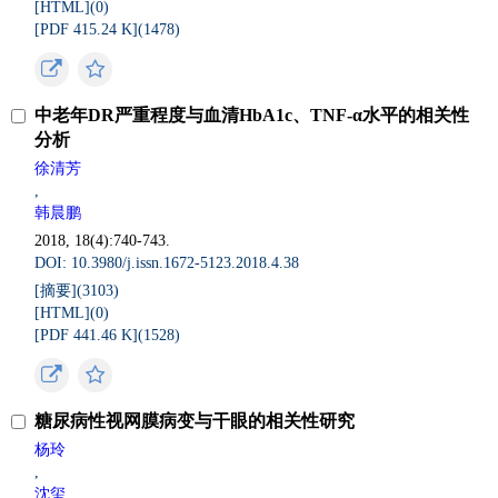
[HTML](
0
)
[PDF 415.24 K](
1478
)
中老年DR严重程度与血清HbA1c、TNF-α水平的相关性
分析
徐清芳
,
韩晨鹏
2018, 18(4):740-743.
DOI: 10.3980/j.issn.1672-5123.2018.4.38
[摘要](
3103
)
[HTML](
0
)
[PDF 441.46 K](
1528
)
糖尿病性视网膜病变与干眼的相关性研究
杨玲
,
沈玺