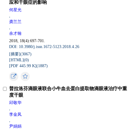
应和干眼症的影响
何星光
,
龚兰兰
,
余才翰
2018, 18(4):697-701.
DOI: 10.3980/j.issn.1672-5123.2018.4.26
[摘要](
3067
)
[HTML](
0
)
[PDF 445.99 K](
1887
)
普拉洛芬滴眼液联合小牛血去蛋白提取物滴眼液治疗中重
度干眼
邱敬华
,
李金凤
,
尹娟娟