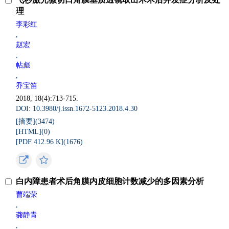
理
李彩红
,
赵宏
,
帖彪
,
乔宝笛
2018, 18(4):713-715.
DOI: 10.3980/j.issn.1672-5123.2018.4.30
[摘要](
3474
)
[HTML](
0
)
[PDF 412.96 K](
1676
)
白内障患者术后角膜内皮细胞计数减少的多因素分析
曹端荣
,
龚静青
,