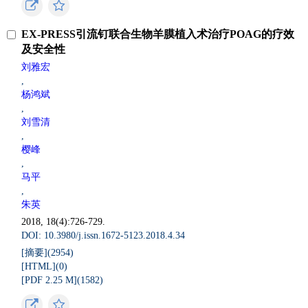
EX-PRESS引流钉联合生物羊膜植入术治疗POAG的疗效
及安全性
刘雅宏
,
杨鸿斌
,
刘雪清
,
樱峰
,
马平
,
朱英
2018, 18(4):726-729.
DOI: 10.3980/j.issn.1672-5123.2018.4.34
[摘要](
2954
)
[HTML](
0
)
[PDF 2.25 M](
1582
)