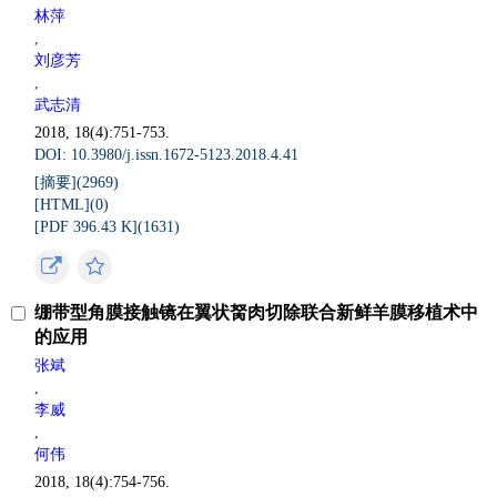
林萍
,
刘彦芳
,
武志清
2018, 18(4):751-753.
DOI: 10.3980/j.issn.1672-5123.2018.4.41
[摘要](
2969
)
[HTML](
0
)
[PDF 396.43 K](
1631
)
绷带型角膜接触镜在翼状胬肉切除联合新鲜羊膜移植术中
的应用
张斌
,
李威
,
何伟
2018, 18(4):754-756.