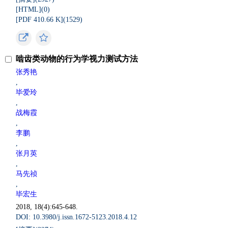
[HTML](
0
)
[PDF 410.66 K](
1529
)
啮齿类动物的行为学视力测试方法
张秀艳
,
毕爱玲
,
战梅霞
,
李鹏
,
张月英
,
马先祯
,
毕宏生
2018, 18(4):645-648.
DOI: 10.3980/j.issn.1672-5123.2018.4.12