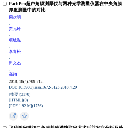
PachPen超声角膜测厚仪与两种光学测量仪器在中央角膜
厚度测量中的对比
周欢明
,
贾元玲
,
项敏泓
,
李青松
,
田文杰
,
高翔
2018, 18(4):709-712.
DOI: 10.3980/j.issn.1672-5123.2018.4.29
[摘要](
3170
)
[HTML](
0
)
[PDF 1.92 M](
1756
)
飞秒激光微切口角膜基质透镜取出术术后并发症分析及处