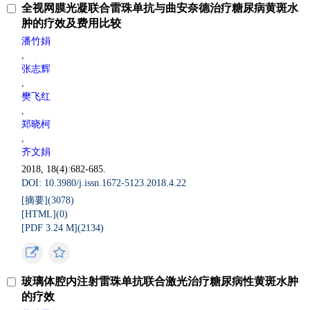
全视网膜光凝联合雷珠单抗与曲安奈德治疗糖尿病黄斑水
肿的疗效及费用比较
潘竹娟
,
张志辉
,
樊飞红
,
郑晓柯
,
齐文娟
2018, 18(4):682-685.
DOI: 10.3980/j.issn.1672-5123.2018.4.22
[摘要](
3078
)
[HTML](
0
)
[PDF 3.24 M](
2134
)
玻璃体腔内注射雷珠单抗联合激光治疗糖尿病性黄斑水肿
的疗效