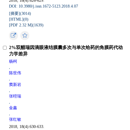
2018, 18(4):626-629.
DOI: 10.3980/j.issn.1672-5123.2018.4.07
[摘要](
3014
)
[HTML](
0
)
[PDF 2.32 M](
1639
)
2%双醋瑞因滴眼液结膜囊多次与单次给药的角膜药代动
力学差异
杨柯
,
陈世伟
,
窦新岩
,
张晊瑞
,
金鑫
,
张红敏
2018, 18(4):630-633.