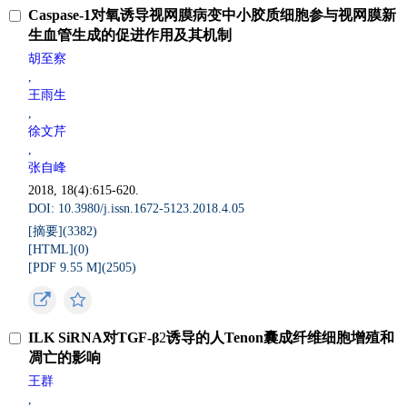
Caspase-1对氧诱导视网膜病变中小胶质细胞参与视网膜新
生血管生成的促进作用及其机制
胡至察
,
王雨生
,
徐文芹
,
张自峰
2018, 18(4):615-620.
DOI: 10.3980/j.issn.1672-5123.2018.4.05
[摘要](
3382
)
[HTML](
0
)
[PDF 9.55 M](
2505
)
ILK SiRNA对TGF-β
2
诱导的人Tenon囊成纤维细胞增殖和
凋亡的影响
王群
,