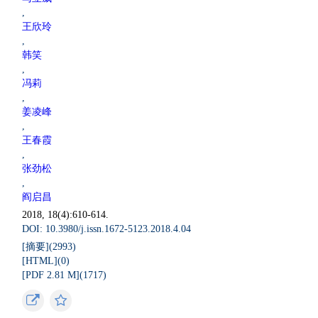
,
王欣玲
,
韩笑
,
冯莉
,
姜凌峰
,
王春霞
,
张劲松
,
阎启昌
2018, 18(4):610-614.
DOI: 10.3980/j.issn.1672-5123.2018.4.04
[摘要](
2993
)
[HTML](
0
)
[PDF 2.81 M](
1717
)