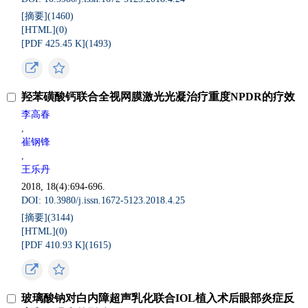
[摘要](
1460
)
[HTML](
0
)
[PDF 425.45 K](
1493
)
羟苯磺酸钙联合全视网膜激光光凝治疗重度NPDR的疗效
李高春
,
崔钢锋
,
王乐丹
2018, 18(4):694-696.
DOI: 10.3980/j.issn.1672-5123.2018.4.25
[摘要](
3144
)
[HTML](
0
)
[PDF 410.93 K](
1615
)
玻璃酸钠对白内障超声乳化联合IOL植入术后眼部炎症反