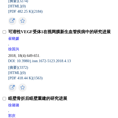
[摘要](
3274
)
[HTML](
0
)
[PDF 482.25 K](
2184
)
可溶性VEGF受体1在视网膜新生血管疾病中的研究进展
崔晓媛
,
徐国兴
2018, 18(4):649-651.
DOI: 10.3980/j.issn.1672-5123.2018.4.13
[摘要](
3372
)
[HTML](
0
)
[PDF 418.44 K](
1563
)
眶壁骨折后眶壁重建的研究进展
徐璐璐
,
郭庆