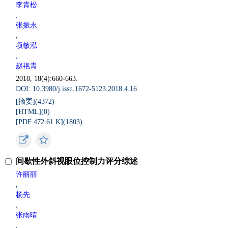
李青松
,
张振永
,
项敏泓
,
赵艳青
2018, 18(4):660-663.
DOI: 10.3980/j.issn.1672-5123.2018.4.16
[摘要](
4372
)
[HTML](
0
)
[PDF 472.61 K](
1803
)
间歇性外斜视眼位控制力评分综述
许丽丽
,
杨先
,
张雨晴
,