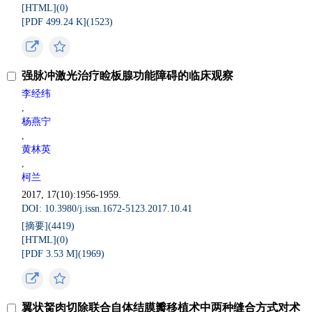
[HTML](
0
)
[PDF 499.24 K](
1523
)
强脉冲激光治疗睑板腺功能障碍的临床观察
李经纬
,
杨燕宁
,
黄林英
,
柯兰
2017, 17(10):1956-1959.
DOI: 10.3980/j.issn.1672-5123.2017.10.41
[摘要](
4419
)
[HTML](
0
)
[PDF 3.53 M](
1969
)
翼状胬肉切除联合自体结膜瓣移植术中两种缝合方式对术