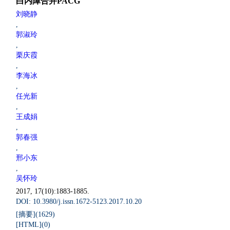
白内障合并PACG
刘晓静
,
郭淑玲
,
栗庆霞
,
李海冰
,
任光新
,
王成娟
,
郭春强
,
邢小东
,
吴怀玲
2017, 17(10):1883-1885.
DOI: 10.3980/j.issn.1672-5123.2017.10.20
[摘要](
1629
)
[HTML](
0
)