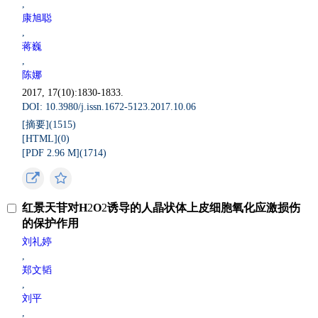
,
康旭聪
,
蒋巍
,
陈娜
2017, 17(10):1830-1833.
DOI: 10.3980/j.issn.1672-5123.2017.10.06
[摘要](
1515
)
[HTML](
0
)
[PDF 2.96 M](
1714
)
红景天苷对H
2
O
2
诱导的人晶状体上皮细胞氧化应激损伤
的保护作用
刘礼婷
,
郑文韬
,
刘平
,