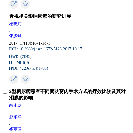
近视相关影响因素的研究进展
杨晓玮
,
张少斌
2017, 17(10):1871-1873.
DOI: 10.3980/j.issn.1672-5123.2017.10.17
[摘要](
2045
)
[HTML](
0
)
[PDF 422.67 K](
1785
)
2型糖尿病患者不同翼状胬肉手术方式的疗效比较及其对
泪膜的影响
白小龙
,
赵乐乐
,
崔丽珺