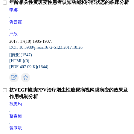
年龄相关性黄斑变性患者认知功能和抑郁状态的临床分析
李娜
,
胥云霞
,
严欣
2017, 17(10):1905-1907.
DOI: 10.3980/j.issn.1672-5123.2017.10.26
[摘要](
1547
)
[HTML](
0
)
[PDF 407.09 K](
1644
)
抗VEGF辅助PPV治疗增生性糖尿病视网膜病变的效果及
作用机制分析
范思均
,
蔡春梅
,
黄厚斌