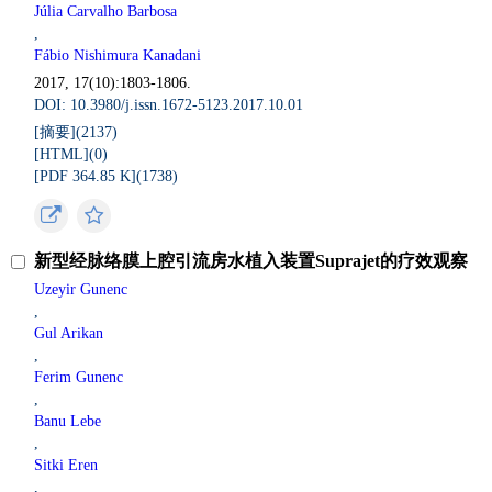
Júlia Carvalho Barbosa
,
Fábio Nishimura Kanadani
2017, 17(10):1803-1806.
DOI: 10.3980/j.issn.1672-5123.2017.10.01
[摘要](
2137
)
[HTML](
0
)
[PDF 364.85 K](
1738
)
新型经脉络膜上腔引流房水植入装置Suprajet的疗效观察
Uzeyir Gunenc
,
Gul Arikan
,
Ferim Gunenc
,
Banu Lebe
,
Sitki Eren
,