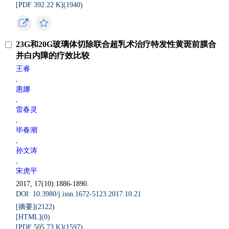
[PDF 392.22 K](
1940
)
23G和20G玻璃体切除联合超乳术治疗特发性黄斑前膜合
并白内障的疗效比较
王睿
,
惠娜
,
雷春灵
,
毕春潮
,
孙文涛
,
宋虎平
2017, 17(10):1886-1890.
DOI: 10.3980/j.issn.1672-5123.2017.10.21
[摘要](
2122
)
[HTML](
0
)
[PDF 505.73 K](
1597
)