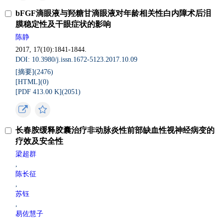
bFGF滴眼液与羟糖甘滴眼液对年龄相关性白内障术后泪
膜稳定性及干眼症状的影响
陈静
2017, 17(10):1841-1844.
DOI: 10.3980/j.issn.1672-5123.2017.10.09
[摘要](
2476
)
[HTML](
0
)
[PDF 413.00 K](
2051
)
长春胺缓释胶囊治疗非动脉炎性前部缺血性视神经病变的
疗效及安全性
梁超群
,
陈长征
,
苏钰
,
易佐慧子