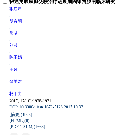
快速角膜胶原交联治疗进展期圆锥角膜的临床研究
张辰星
,
胡春明
,
熊洁
,
刘波
,
陈玉娟
,
王娅
,
蒲美君
,
杨于力
2017, 17(10):1928-1931.
DOI: 10.3980/j.issn.1672-5123.2017.10.33
[摘要](
1923
)
[HTML](
0
)
[PDF 1.81 M](
1668
)