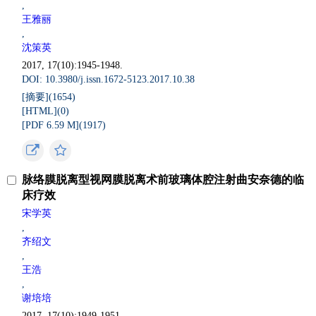
,
王雅丽
,
沈策英
2017, 17(10):1945-1948.
DOI: 10.3980/j.issn.1672-5123.2017.10.38
[摘要](
1654
)
[HTML](
0
)
[PDF 6.59 M](
1917
)
脉络膜脱离型视网膜脱离术前玻璃体腔注射曲安奈德的临
床疗效
宋学英
,
齐绍文
,
王浩
,
谢培培
2017, 17(10):1949-1951.