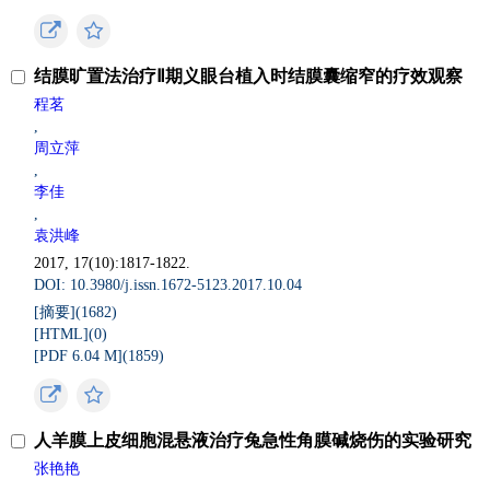
结膜旷置法治疗Ⅱ期义眼台植入时结膜囊缩窄的疗效观察
程茗
,
周立萍
,
李佳
,
袁洪峰
2017, 17(10):1817-1822.
DOI: 10.3980/j.issn.1672-5123.2017.10.04
[摘要](
1682
)
[HTML](
0
)
[PDF 6.04 M](
1859
)
人羊膜上皮细胞混悬液治疗兔急性角膜碱烧伤的实验研究
张艳艳