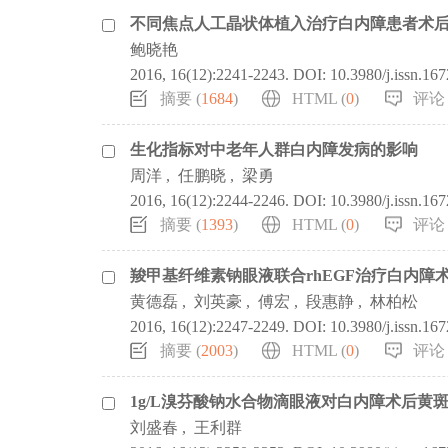
不同焦点人工晶状体植入治疗白内障患者术
鲍晓艳
2016, 16(12):2241-2243.
DOI:
10.3980/j.issn.16
摘要 (
1684
)
HTML (
0
)
评论 
生化指标对中老年人群白内障发病的影响
周洋
,
任鹏晓
,
梁勇
2016, 16(12):2244-2246.
DOI:
10.3980/j.issn.16
摘要 (
1393
)
HTML (
0
)
评论 
羧甲基纤维素钠眼液联合rhEGF治疗白内障
黄德磊
,
刘英豪
,
傅宏
,
段惠静
,
林柏松
2016, 16(12):2247-2249.
DOI:
10.3980/j.issn.16
摘要 (
2003
)
HTML (
0
)
评论 
1g/L溴芬酸钠水合物滴眼液对白内障术后黄
刘盛春
,
王利群