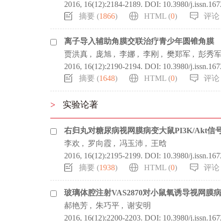
2016, 16(12):2184-2189.
DOI:
10.3980/j.issn.16
摘要 (
1866
)
HTML (
0
)
评论 
离子导入辅助角膜交联治疗青少年圆锥角膜
贾洪真
,
庞旭
,
李娜
,
李刚
,
樊郑军
,
彭秀
2016, 16(12):2190-2194.
DOI:
10.3980/j.issn.16
摘要 (
1648
)
HTML (
0
)
评论 
>
实验论著
右归丸对糖尿病视网膜病变大鼠PI3K/Akt
李欢
,
罗向霞
,
冯玉沛
,
王晗
2016, 16(12):2195-2199.
DOI:
10.3980/j.issn.16
摘要 (
1938
)
HTML (
0
)
评论 
玻璃体腔注射VAS2870对小鼠氧诱导视网膜
郝艳芳
,
朱巧平
,
谢安明
2016, 16(12):2200-2203.
DOI:
10.3980/j.issn.16