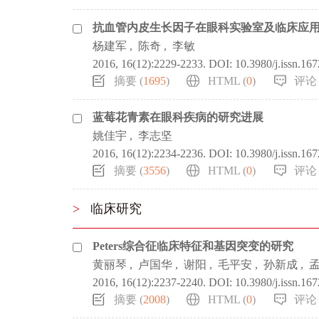
抗血管内皮生长因子在眼科实验室及临床应
杨建军
,
陈奇
,
李敏
2016, 16(12):2229-2233.
DOI:
10.3980/j.issn.16
摘要 (
1695
)
HTML (
0
)
评论 
蓝莓花青素在眼科疾病的研究进展
姚佳宇
,
李志坚
2016, 16(12):2234-2236.
DOI:
10.3980/j.issn.16
摘要 (
3556
)
HTML (
0
)
评论 
>
临床研究
Peters综合征临床特征和基因突变的研究
黄丽琴
,
卢国华
,
谢阳
,
毛平安
,
孙新成
,
2016, 16(12):2237-2240.
DOI:
10.3980/j.issn.16
摘要 (
2008
)
HTML (
0
)
评论 