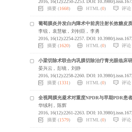
2016, 16(12):2250-2253.
DOI:
10.3980/j.issn.16
摘要 (
1668
)
HTML (
0
)
评论 
葡萄膜炎并发白内障术中前房注射长效糖皮
李锐
,
袁慧敏
,
刘钊臣
,
李勇
2016, 16(12):2254-2257.
DOI:
10.3980/j.issn.16
摘要 (
1620
)
HTML (
0
)
评论 
小梁切除术联合内巩膜切除治疗青光眼临床
晏兴云
,
彭镜
,
刘静
2016, 16(12):2258-2260.
DOI:
10.3980/j.issn.16
摘要 (
1331
)
HTML (
0
)
评论 
全视网膜光凝术对重度NPDR与早期PDR患
华绒利
,
陈辉
2016, 16(12):2261-2263.
DOI:
10.3980/j.issn.16
摘要 (
1579
)
HTML (
0
)
评论 