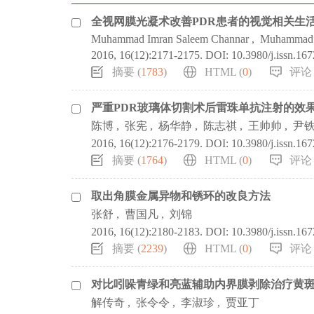
全视网膜光凝术改善PDR患者的视觉相关生
Muhammad Imran Saleem Channar
,
Muhammad 
2016, 16(12):2171-2175.
DOI:
10.3980/j.issn.16
摘要 (
1783
)
HTML (
0
)
评论 
严重PDR玻璃体切割术后雷珠单抗注射的效
陈博
,
张宪
,
杨华静
,
陈志祺
,
王帅帅
,
尹
2016, 16(12):2176-2179.
DOI:
10.3980/j.issn.16
摘要 (
1764
)
HTML (
0
)
评论 
取出角膜金属异物和锈环的改良方法
张舒
,
曹国凡
,
刘锦
2016, 16(12):2180-2183.
DOI:
10.3980/j.issn.16
摘要 (
2239
)
HTML (
0
)
评论 
对比吲哚青绿和亮蓝辅助内界膜剥除治疗黄斑裂
解传奇
,
张令令
,
李淑珍
,
贾亚丁