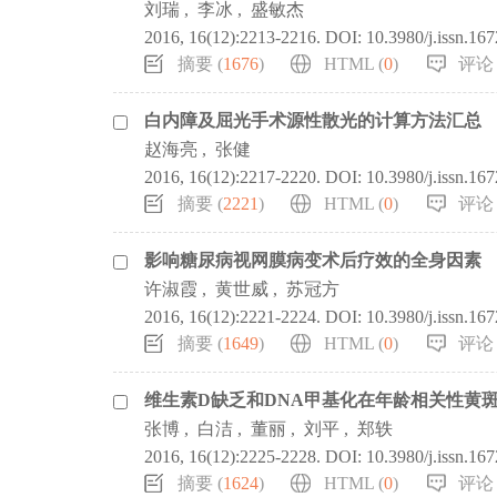
刘瑞
,
李冰
,
盛敏杰
2016, 16(12):2213-2216.
DOI:
10.3980/j.issn.16
摘要 (
1676
)
HTML (
0
)
评论 
白内障及屈光手术源性散光的计算方法汇总
赵海亮
,
张健
2016, 16(12):2217-2220.
DOI:
10.3980/j.issn.16
摘要 (
2221
)
HTML (
0
)
评论 
影响糖尿病视网膜病变术后疗效的全身因素
许淑霞
,
黄世威
,
苏冠方
2016, 16(12):2221-2224.
DOI:
10.3980/j.issn.16
摘要 (
1649
)
HTML (
0
)
评论 
维生素D缺乏和DNA甲基化在年龄相关性黄
张博
,
白洁
,
董丽
,
刘平
,
郑轶
2016, 16(12):2225-2228.
DOI:
10.3980/j.issn.16
摘要 (
1624
)
HTML (
0
)
评论 