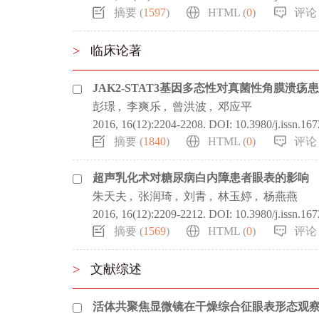
摘要 (
1597
)
HTML (
0
)
评论 
>
临床论著
JAK2-STAT3基因多态性对真菌性角膜溃
彭璟
,
李爽乐
,
曾洪波
,
邓应平
2016, 16(12):2204-2208.
DOI:
10.3980/j.issn.16
摘要 (
1840
)
HTML (
0
)
评论 
超声乳化术对糖尿病白内障患者眼表的影响
朱天夫
,
张润琦
,
刘青
,
林玉婷
,
杨燕燕
2016, 16(12):2209-2212.
DOI:
10.3980/j.issn.16
摘要 (
1569
)
HTML (
0
)
评论 
>
文献综述
活体共聚焦显微镜在干燥综合征眼表形态观