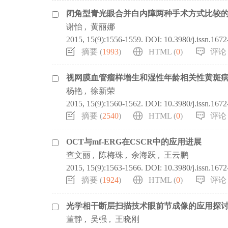
闭角型青光眼合并白内障两种手术方式比较的M
谢怡
,
黄丽娜
2015, 15(9):1556-1559.
DOI:
10.3980/j.issn.167
摘要 (
1993
)
HTML (
0
)
评论 
视网膜血管瘤样增生和湿性年龄相关性黄斑
杨艳
,
徐新荣
2015, 15(9):1560-1562.
DOI:
10.3980/j.issn.167
摘要 (
2540
)
HTML (
0
)
评论 
OCT与mf-ERG在CSCR中的应用进展
查文丽
,
陈梅珠
,
余海跃
,
王云鹏
2015, 15(9):1563-1566.
DOI:
10.3980/j.issn.167
摘要 (
1924
)
HTML (
0
)
评论 
光学相干断层扫描技术眼前节成像的应用探
董静
,
吴强
,
王晓刚