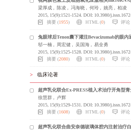
视网膜色素上皮细胞氧化应激相关microRN
梁厚成
,
陈凌
,
冯海晓
,
何玲
,
姚亮
,
柏凌
2015, 15(9):1521-1524.
DOI:
10.3980/j.issn.167
摘要 (
1955
)
HTML (
0
)
评论 
兔眼球后Tenon囊下灌注Bevacizumab的眼
邬一楠
,
周宏健
,
吴国海
,
易全勇
2015, 15(9):1525-1528.
DOI:
10.3980/j.issn.167
摘要 (
2080
)
HTML (
0
)
评论 
>
临床论著
超声乳化联合Ex-PRESS植入术治疗开角型
徐慧群
,
卢辉
2015, 15(9):1529-1531.
DOI:
10.3980/j.issn.167
摘要 (
1608
)
HTML (
0
)
评论 
超声乳化联合曲安奈德玻璃体腔内注射治疗