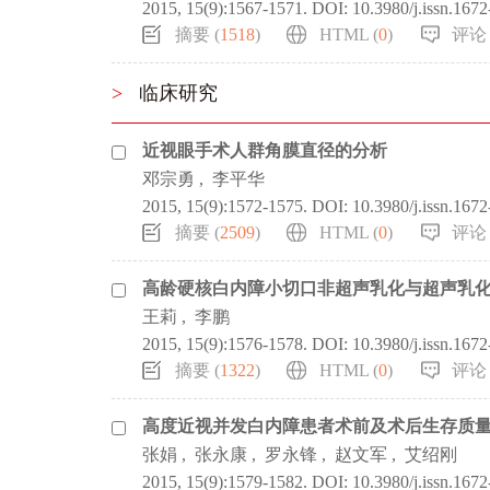
2015, 15(9):1567-1571.
DOI:
10.3980/j.issn.167
摘要 (
1518
)
HTML (
0
)
评论 
>
临床研究
近视眼手术人群角膜直径的分析
邓宗勇
,
李平华
2015, 15(9):1572-1575.
DOI:
10.3980/j.issn.167
摘要 (
2509
)
HTML (
0
)
评论 
高龄硬核白内障小切口非超声乳化与超声乳
王莉
,
李鹏
2015, 15(9):1576-1578.
DOI:
10.3980/j.issn.167
摘要 (
1322
)
HTML (
0
)
评论 
高度近视并发白内障患者术前及术后生存质
张娟
,
张永康
,
罗永锋
,
赵文军
,
艾绍刚
2015, 15(9):1579-1582.
DOI:
10.3980/j.issn.167