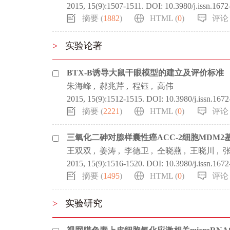
2015, 15(9):1507-1511.
DOI:
10.3980/j.issn.167
摘要 (
1882
)
HTML (
0
)
评论 
>
实验论著
BTX-B诱导大鼠干眼模型的建立及评价标准
朱海峰
,
郝兆芹
,
程钰
,
高伟
2015, 15(9):1512-1515.
DOI:
10.3980/j.issn.167
摘要 (
2221
)
HTML (
0
)
评论 
三氧化二砷对腺样囊性癌ACC-2细胞MDM2
王双双
,
姜涛
,
李德卫
,
仝晓燕
,
王晓川
,
2015, 15(9):1516-1520.
DOI:
10.3980/j.issn.167
摘要 (
1495
)
HTML (
0
)
评论 
>
实验研究