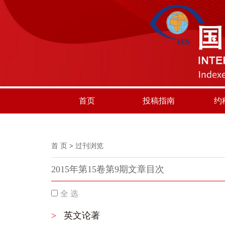
首页
投稿指南
约
首 页
>
过刊浏览
2015年第15卷第9期文章目次
全 选
>
英文论著