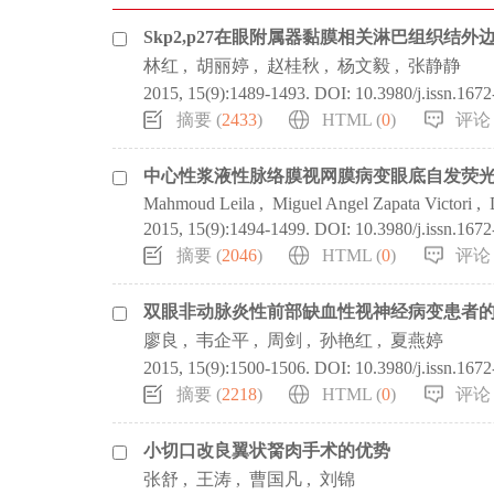
Skp2,p27在眼附属器黏膜相关淋巴组织结
林红
,
胡丽婷
,
赵桂秋
,
杨文毅
,
张静静
2015, 15(9):1489-1493.
DOI:
10.3980/j.issn.167
摘要 (
2433
)
HTML (
0
)
评论 
中心性浆液性脉络膜视网膜病变眼底自发荧
Mahmoud Leila
,
Miguel Angel Zapata Victori
,
2015, 15(9):1494-1499.
DOI:
10.3980/j.issn.167
摘要 (
2046
)
HTML (
0
)
评论 
双眼非动脉炎性前部缺血性视神经病变患者
廖良
,
韦企平
,
周剑
,
孙艳红
,
夏燕婷
2015, 15(9):1500-1506.
DOI:
10.3980/j.issn.167
摘要 (
2218
)
HTML (
0
)
评论 
小切口改良翼状胬肉手术的优势
张舒
,
王涛
,
曹国凡
,
刘锦