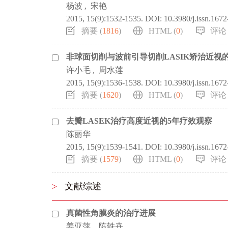
杨波
,
宋艳
2015, 15(9):1532-1535.
DOI:
10.3980/j.issn.167
摘要 (
1816
)
HTML (
0
)
评论 
非球面切削与波前引导切削LASIK矫治近视
许小毛
,
周水莲
2015, 15(9):1536-1538.
DOI:
10.3980/j.issn.167
摘要 (
1620
)
HTML (
0
)
评论 
去瓣LASEK治疗高度近视的5年疗效观察
陈丽华
2015, 15(9):1539-1541.
DOI:
10.3980/j.issn.167
摘要 (
1579
)
HTML (
0
)
评论 
>
文献综述
真菌性角膜炎的治疗进展
姜亚萍
,
陈轶卉