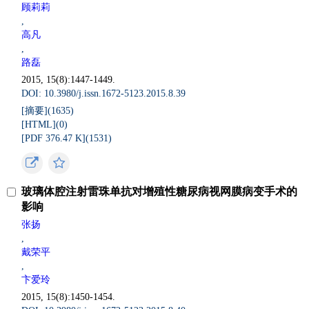
顾莉莉
,
高凡
,
路磊
2015, 15(8):1447-1449.
DOI: 10.3980/j.issn.1672-5123.2015.8.39
[摘要](
1635
)
[HTML](
0
)
[PDF 376.47 K](
1531
)
玻璃体腔注射雷珠单抗对增殖性糖尿病视网膜病变手术的
影响
张扬
,
戴荣平
,
卞爱玲
2015, 15(8):1450-1454.