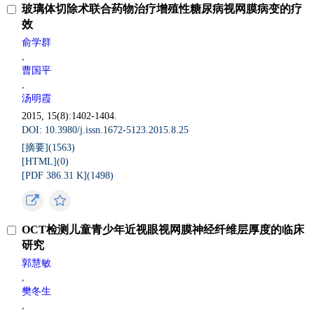
玻璃体切除术联合药物治疗增殖性糖尿病视网膜病变的疗
效
俞学群
,
曹国平
,
汤明霞
2015, 15(8):1402-1404.
DOI: 10.3980/j.issn.1672-5123.2015.8.25
[摘要](
1563
)
[HTML](
0
)
[PDF 386.31 K](
1498
)
OCT检测儿童青少年近视眼视网膜神经纤维层厚度的临床
研究
郭慧敏
,
樊冬生
,