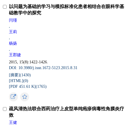
以问题为基础的学习与模拟标准化患者相结合在眼科学基
础教学中的探究
闫瑾
,
王莉
,
杨扬
,
王郡婕
2015, 15(8):1422-1426.
DOI: 10.3980/j.issn.1672-5123.2015.8.31
[摘要](
1430
)
[HTML](
0
)
[PDF 451.61 K](
1765
)
疏风清热法联合西药治疗上皮型单纯疱疹病毒性角膜炎疗
效
王健
,