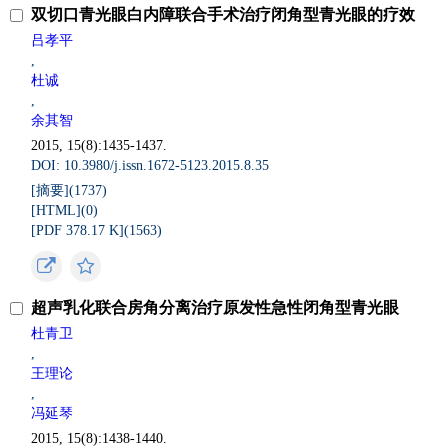
双切口青光眼白内障联合手术治疗闭角型青光眼的疗效
吕孝平
,
杜诚
,
余其智
2015, 15(8):1435-1437.
DOI: 10.3980/j.issn.1672-5123.2015.8.35
[摘要](
1737
)
[HTML](
0
)
[PDF 378.17 K](
1563
)
超声乳化联合房角分离治疗原发性急性闭角型青光眼
杜青卫
,
王理论
,
冯延琴
2015, 15(8):1438-1440.