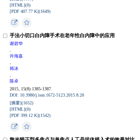
[HTML](
0
)
[PDF 407.77 K](
1649
)
手法小切口白内障手术在老年性白内障中的应用
谢碧华
,
许海嘉
,
韩冰
,
陈卓
2015, 15(8):1385-1387.
DOI: 10.3980/j.issn.1672-5123.2015.8.20
[摘要](
1652
)
[HTML](
0
)
[PDF 399.12 K](
1542
)
散光矫正型多焦点与单焦点人工晶状体植入术的效果对比