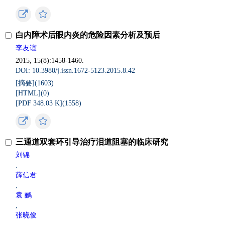
白内障术后眼内炎的危险因素分析及预后
李友谊
2015, 15(8):1458-1460.
DOI: 10.3980/j.issn.1672-5123.2015.8.42
[摘要](
1603
)
[HTML](
0
)
[PDF 348.03 K](
1558
)
三通道双套环引导治疗泪道阻塞的临床研究
刘锦
,
薛信君
,
袁 鹂
,
张晓俊