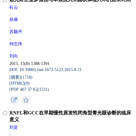
杜云
,
孙康
,
苏颖丹
,
钟志伟
,
刘向
2015, 15(8):1388-1391.
DOI: 10.3980/j.issn.1672-5123.2015.8.21
[摘要](
1718
)
[HTML](
0
)
[PDF 407.37 K](
1511
)
RNFL和GCC在早期慢性原发性闭角型青光眼诊断的临床
意义
刘是
,