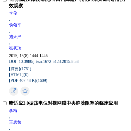
效观察
李俊
,
俞颂平
,
施天严
,
张秀珍
2015, 15(8):1444-1446.
DOI: 10.3980/j.issn.1672-5123.2015.8.38
[摘要](
1761
)
[HTML](
0
)
[PDF 407.48 K](
1609
)
暗适应3.0振荡电位对视网膜中央静脉阻塞的临床应用
李梅
,
王彦荣
,