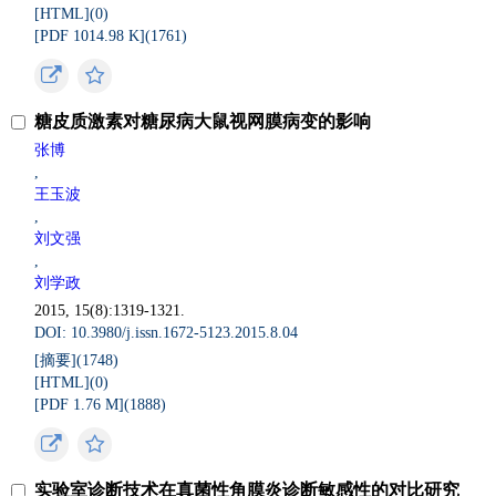
[HTML](
0
)
[PDF 1014.98 K](
1761
)
糖皮质激素对糖尿病大鼠视网膜病变的影响
张博
,
王玉波
,
刘文强
,
刘学政
2015, 15(8):1319-1321.
DOI: 10.3980/j.issn.1672-5123.2015.8.04
[摘要](
1748
)
[HTML](
0
)
[PDF 1.76 M](
1888
)
实验室诊断技术在真菌性角膜炎诊断敏感性的对比研究