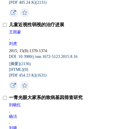
[PDF 405.24 K](
2131
)
儿童近视性弱视的治疗进展
王雨蒙
,
刘虎
2015, 15(8):1370-1374.
DOI: 10.3980/j.issn.1672-5123.2015.8.16
[摘要](
2136
)
[HTML](
0
)
[PDF 454.23 K](
1631
)
一青光眼大家系的致病基因筛查研究
刘晓红
,
杨洁
,
刘璐