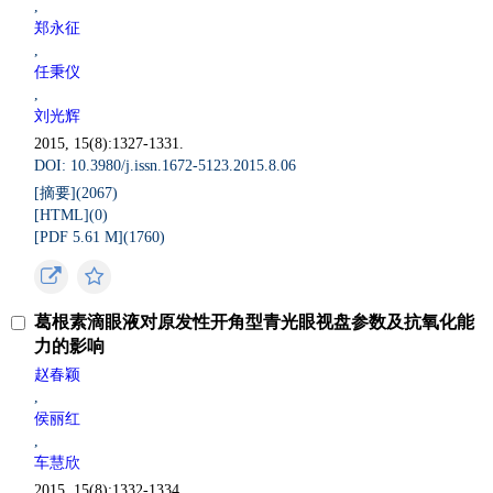
,
郑永征
,
任秉仪
,
刘光辉
2015, 15(8):1327-1331.
DOI: 10.3980/j.issn.1672-5123.2015.8.06
[摘要](
2067
)
[HTML](
0
)
[PDF 5.61 M](
1760
)
葛根素滴眼液对原发性开角型青光眼视盘参数及抗氧化能
力的影响
赵春颖
,
侯丽红
,
车慧欣
2015, 15(8):1332-1334.