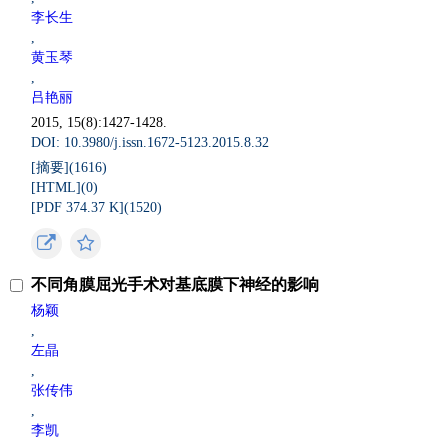
李长生
,
黄玉琴
,
吕艳丽
2015, 15(8):1427-1428.
DOI: 10.3980/j.issn.1672-5123.2015.8.32
[摘要](
1616
)
[HTML](
0
)
[PDF 374.37 K](
1520
)
不同角膜屈光手术对基底膜下神经的影响
杨颖
,
左晶
,
张传伟
,
李凯