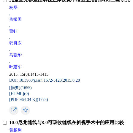
杨磊
,
燕振国
,
曹虹
,
韩月东
,
马强华
,
叶建军
2015, 15(8):1413-1415.
DOI: 10.3980/j.issn.1672-5123.2015.8.28
[摘要](
1655
)
[HTML](
0
)
[PDF 964.34 K](
1773
)
10-0尼龙缝线与8-0可吸收缝线在斜视手术中的应用比较
黄杨利