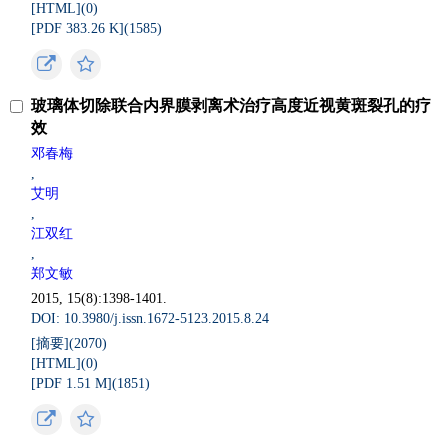
[HTML](
0
)
[PDF 383.26 K](
1585
)
玻璃体切除联合内界膜剥离术治疗高度近视黄斑裂孔的疗
效
邓春梅
,
艾明
,
江双红
,
郑文敏
2015, 15(8):1398-1401.
DOI: 10.3980/j.issn.1672-5123.2015.8.24
[摘要](
2070
)
[HTML](
0
)
[PDF 1.51 M](
1851
)