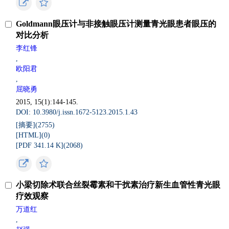
Goldmann眼压计与非接触眼压计测量青光眼患者眼压的
对比分析
李红锋
,
欧阳君
,
屈晓勇
2015, 15(1):144-145.
DOI: 10.3980/j.issn.1672-5123.2015.1.43
[摘要](
2755
)
[HTML](
0
)
[PDF 341.14 K](
2068
)
小梁切除术联合丝裂霉素和干扰素治疗新生血管性青光眼
疗效观察
万道红
,