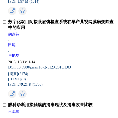
[PDF 1.97 M](
1814
)
数字化双目间接眼底镜检查系统在早产儿视网膜病变筛查
中的应用
胡燕芬
,
田妮
,
卢艳华
2015, 15(1):11-14.
DOI: 10.3980/j.issn.1672-5123.2015.1.03
[摘要](
2174
)
[HTML](
0
)
[PDF 579.21 K](
1755
)
眼科诊断用接触镜的消毒现状及消毒效果比较
王晓蕾
,