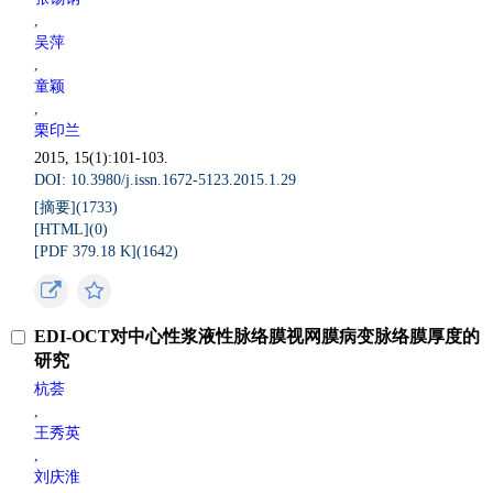
,
吴萍
,
童颖
,
栗印兰
2015, 15(1):101-103.
DOI: 10.3980/j.issn.1672-5123.2015.1.29
[摘要](
1733
)
[HTML](
0
)
[PDF 379.18 K](
1642
)
EDI-OCT对中心性浆液性脉络膜视网膜病变脉络膜厚度的
研究
杭荟
,
王秀英
,
刘庆淮