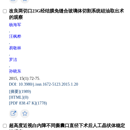
改良两切口23G经结膜免缝合玻璃体切割系统硅油取出术
的观察
杨海军
,
汪枫桦
,
易敬林
,
罗洁
,
孙晓东
2015, 15(1):72-75.
DOI: 10.3980/j.issn.1672-5123.2015.1.20
[摘要](
1989
)
[HTML](
0
)
[PDF 838.47 K](
1778
)
超高度近视白内障不同撕囊口直径下术后人工晶状体稳定