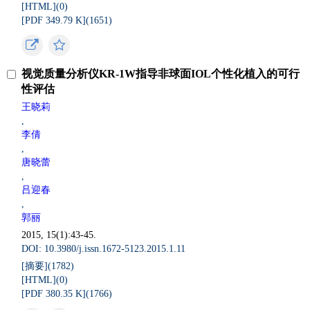
[HTML](
0
)
[PDF 349.79 K](
1651
)
视觉质量分析仪KR-1W指导非球面IOL个性化植入的可行
性评估
王晓莉
,
李倩
,
唐晓蕾
,
吕迎春
,
郭丽
2015, 15(1):43-45.
DOI: 10.3980/j.issn.1672-5123.2015.1.11
[摘要](
1782
)
[HTML](
0
)
[PDF 380.35 K](
1766
)