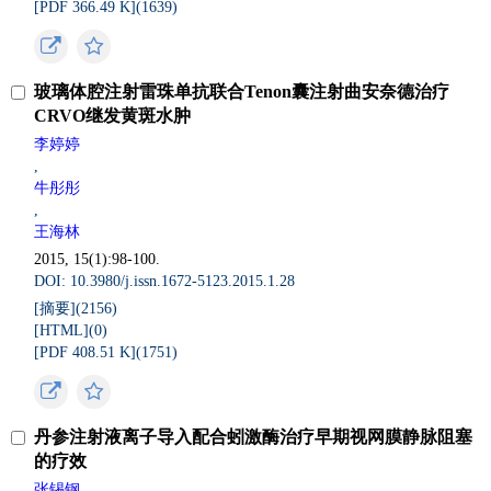
[PDF 366.49 K](
1639
)
玻璃体腔注射雷珠单抗联合Tenon囊注射曲安奈德治疗
CRVO继发黄斑水肿
李婷婷
,
牛彤彤
,
王海林
2015, 15(1):98-100.
DOI: 10.3980/j.issn.1672-5123.2015.1.28
[摘要](
2156
)
[HTML](
0
)
[PDF 408.51 K](
1751
)
丹参注射液离子导入配合蚓激酶治疗早期视网膜静脉阻塞
的疗效
张锡钢