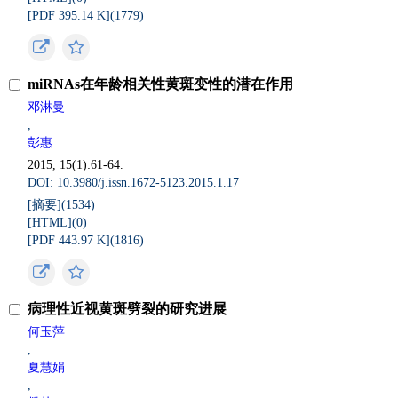
[PDF 395.14 K](
1779
)
miRNAs在年龄相关性黄斑变性的潜在作用
邓淋曼
,
彭惠
2015, 15(1):61-64.
DOI: 10.3980/j.issn.1672-5123.2015.1.17
[摘要](
1534
)
[HTML](
0
)
[PDF 443.97 K](
1816
)
病理性近视黄斑劈裂的研究进展
何玉萍
,
夏慧娟
,