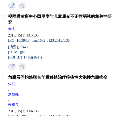
视网膜黄斑中心凹厚度与儿童屈光不正性弱视的相关性研
究
刘杰
2015, 15(1):131-133.
DOI: 10.3980/j.issn.1672-5123.2015.1.38
[摘要](
1744
)
[HTML](
0
)
[PDF 371.17 K](
1644
)
角膜层间灼烙联合羊膜移植治疗疼痛性大泡性角膜病变
朱江
,
刘慧峰
,
朱斌良
2015, 15(1):134-135.