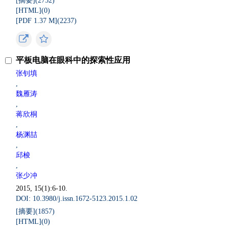
[摘要](
2752
)
[HTML](
0
)
[PDF 1.37 M](
2237
)
平板电脑在眼科中的探索性应用
张钊填
,
魏雁涛
,
蒋欣桐
,
杨渊喆
,
邱梭
,
张少冲
2015, 15(1):6-10.
DOI: 10.3980/j.issn.1672-5123.2015.1.02
[摘要](
1857
)
[HTML](
0
)