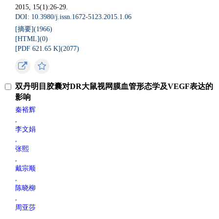
2015, 15(1):26-29.
DOI: 10.3980/j.issn.1672-5123.2015.1.06
[摘要](
1966
)
[HTML](
0
)
[PDF 621.65 K](
2077
)
双丹明目胶囊对DR大鼠视网膜血管形态学及VEGF表达的
影响
秦裕辉
,
李文娟
,
张熙
,
戴宗顺
,
陈晓柳
,
周亚莎
,