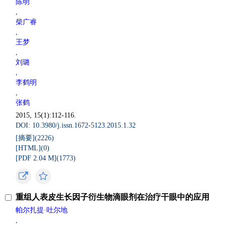
陈明
,
柴广睿
,
王梦
,
刘璐
,
李鹤明
,
张鹤
2015, 15(1):112-116.
DOI: 10.3980/j.issn.1672-5123.2015.1.32
[摘要](
2226
)
[HTML](
0
)
[PDF 2.04 M](
1773
)
重组人表皮生长因子衍生物滴眼剂在治疗干眼中的应用
帕尔扎提·吐尔地
,