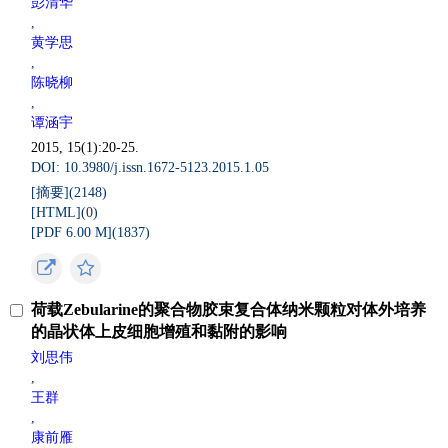
彭清华
,
黄学思
,
陈晓柳
,
谭涵宇
2015, 15(1):20-25.
DOI: 10.3980/j.issn.1672-5123.2015.1.05
[摘要](
2148
)
[HTML](
0
)
[PDF 6.00 M](
1837
)
荷载Zebularine的聚合物胶束复合体纳米颗粒对体外培养
的晶状体上皮细胞增殖和黏附的影响
刘思伟
,
王群
,
康前雁