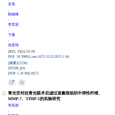
吴燕
,
陈丽峰
,
李世迎
,
卞薇
,
张彦琦
2015, 15(1):15-19.
DOI: 10.3980/j.issn.1672-5123.2015.1.04
[摘要](
2258
)
[HTML](
0
)
[PDF 1.29 M](
1827
)
青光安对抗青光眼术后滤过道瘢痕组织中弹性纤维、
MMP-7、TIMP-1的实验研究
李苑碧
,