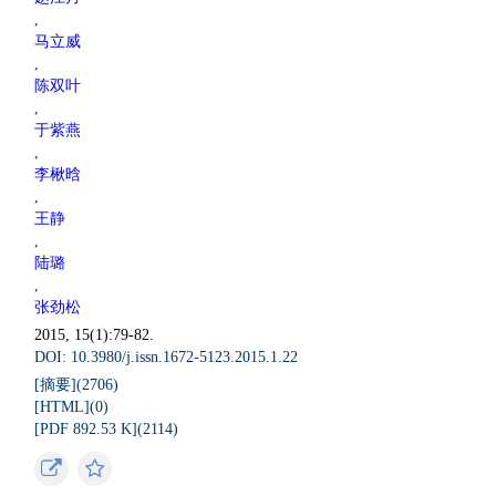
,
马立威
,
陈双叶
,
于紫燕
,
李楸晗
,
王静
,
陆璐
,
张劲松
2015, 15(1):79-82.
DOI: 10.3980/j.issn.1672-5123.2015.1.22
[摘要](
2706
)
[HTML](
0
)
[PDF 892.53 K](
2114
)