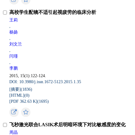
高校学生配镜不适引起视疲劳的临床分析
王莉
,
杨扬
,
刘文兰
,
闫瑾
,
李鹏
2015, 15(1):122-124.
DOI: 10.3980/j.issn.1672-5123.2015.1.35
[摘要](
1836
)
[HTML](
0
)
[PDF 362.63 K](
1695
)
飞秒激光联合LASIK术后明暗环境下对比敏感度的变化
周晶