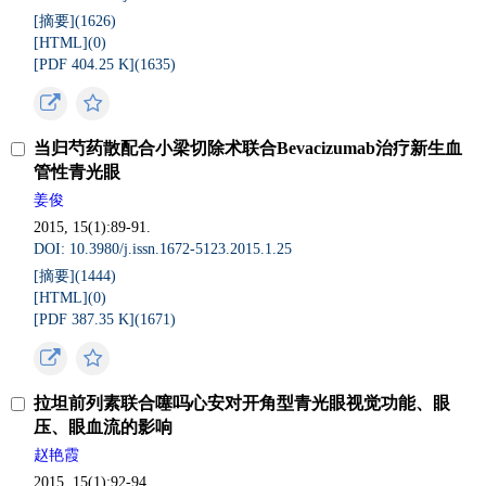
[摘要](
1626
)
[HTML](
0
)
[PDF 404.25 K](
1635
)
当归芍药散配合小梁切除术联合Bevacizumab治疗新生血
管性青光眼
姜俊
2015, 15(1):89-91.
DOI: 10.3980/j.issn.1672-5123.2015.1.25
[摘要](
1444
)
[HTML](
0
)
[PDF 387.35 K](
1671
)
拉坦前列素联合噻吗心安对开角型青光眼视觉功能、眼
压、眼血流的影响
赵艳霞
2015, 15(1):92-94.