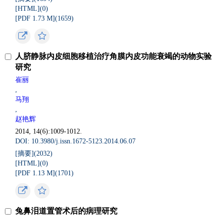
[HTML](
0
)
[PDF 1.73 M](
1659
)
人脐静脉内皮细胞移植治疗角膜内皮功能衰竭的动物实验
研究
崔丽
,
马翔
,
赵艳辉
2014, 14(6):1009-1012.
DOI: 10.3980/j.issn.1672-5123.2014.06.07
[摘要](
2032
)
[HTML](
0
)
[PDF 1.13 M](
1701
)
兔鼻泪道置管术后的病理研究