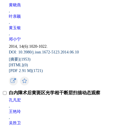
黄晓燕
,
叶亲颖
,
黄玉银
,
邓小宁
2014, 14(6):1020-1022.
DOI: 10.3980/j.issn.1672-5123.2014.06.10
[摘要](
1953
)
[HTML](
0
)
[PDF 2.91 M](
1721
)
白内障术后黄斑区光学相干断层扫描动态观察
孔凡宏
,
王艳玲
,
吴胜卫