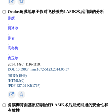
Oculus角膜地形图仪对飞秒激光LASIK术后泪膜的分析
张媛
,
贾冰冰
,
张岩
,
高冬梅
,
庞玉珍
2014, 14(6):1116-1118.
DOI: 10.3980/j.issn.1672-5123.2014.06.37
[摘要](
1949
)
[HTML](
0
)
[PDF 427.02 K](
1767
)
角膜瓣背面基质切削治疗LASIK术后屈光回退的安全性和
有效性