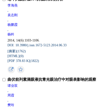
李海燕
,
袁志刚
,
杨鹏霞
,
杨钤
2014, 14(6):1103-1106.
DOI: 10.3980/j.issn.1672-5123.2014.06.33
[摘要](
1762
)
[HTML](
0
)
[PDF 378.83 K](
1822
)
曲伏前列素滴眼液抗青光眼治疗中对眼表影响的观察
谭业双
,
周霞
,
樊玲