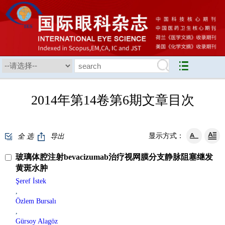
2014年第14卷第6期文章目次
显示方式：
全 选
导出
玻璃体腔注射bevacizumab治疗视网膜分支静脉阻塞继发
黄斑水肿
Şeref İstek
,
Özlem Bursalı
,
Gürsoy Alagöz