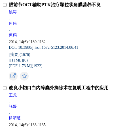
眼前节OCT辅助PTK治疗颗粒状角膜营养不良
姚涛
,
何伟
,
黄鹤
2014, 14(6):1130-1132.
DOI: 10.3980/j.issn.1672-5123.2014.06.41
[摘要](
1676
)
[HTML](
0
)
[PDF 1.73 M](
1922
)
改良小切口白内障囊外摘除术在复明工程中的应用
王龙
,
张媛
,
徐洁慧
2014, 14(6):1133-1135.