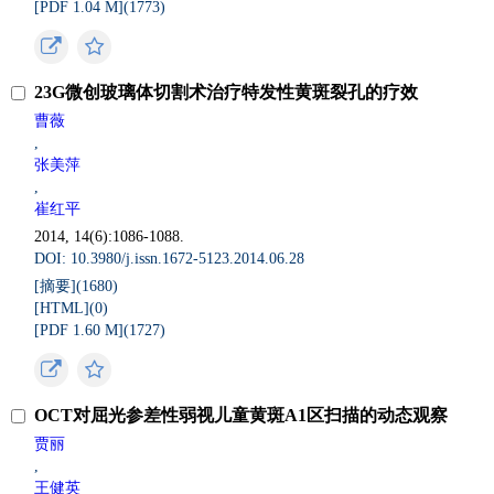
[PDF 1.04 M](
1773
)
23G微创玻璃体切割术治疗特发性黄斑裂孔的疗效
曹薇
,
张美萍
,
崔红平
2014, 14(6):1086-1088.
DOI: 10.3980/j.issn.1672-5123.2014.06.28
[摘要](
1680
)
[HTML](
0
)
[PDF 1.60 M](
1727
)
OCT对屈光参差性弱视儿童黄斑A1区扫描的动态观察
贾丽
,
王健英