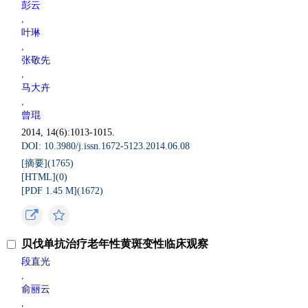
彭云
,
叶琳
,
张敬先
,
马大卉
,
曾琨
2014, 14(6):1013-1015.
DOI: 10.3980/j.issn.1672-5123.2014.06.08
[摘要](
1765
)
[HTML](
0
)
[PDF 1.45 M](
1672
)
贝伐单抗治疗老年性黄斑变性临床观察
段直光
,
俞丽云
,