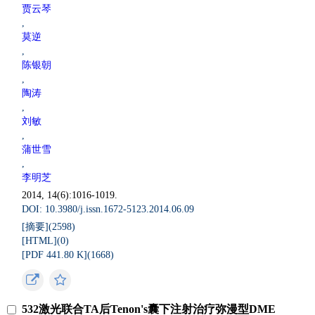
贾云琴
,
莫逆
,
陈银朝
,
陶涛
,
刘敏
,
蒲世雪
,
李明芝
2014, 14(6):1016-1019.
DOI: 10.3980/j.issn.1672-5123.2014.06.09
[摘要](
2598
)
[HTML](
0
)
[PDF 441.80 K](
1668
)
532激光联合TA后Tenon's囊下注射治疗弥漫型DME