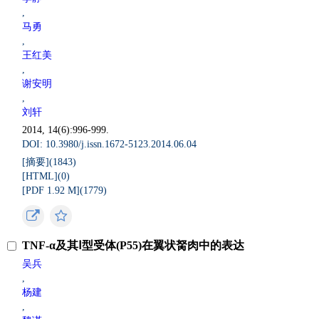
,
马勇
,
王红美
,
谢安明
,
刘轩
2014, 14(6):996-999.
DOI: 10.3980/j.issn.1672-5123.2014.06.04
[摘要](
1843
)
[HTML](
0
)
[PDF 1.92 M](
1779
)
TNF-α及其Ⅰ型受体(P55)在翼状胬肉中的表达
吴兵
,
杨建
,