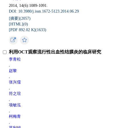
2014, 14(6):1089-1091.
DOI: 10.3980/j.issn.1672-5123.2014.06.29
[摘要](
2057
)
[HTML](
0
)
[PDF 892.02 K](
1633
)
利用OCT观察流行性出血性结膜炎的临床研究
李青松
,
赵黎
,
张兴儒
,
符之瑄
,
项敏泓
,
柯梅青
,
莫利娟