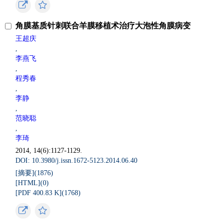
角膜基质针刺联合羊膜移植术治疗大泡性角膜病变
王超庆
,
李燕飞
,
程秀春
,
李静
,
范晓聪
,
李琦
2014, 14(6):1127-1129.
DOI: 10.3980/j.issn.1672-5123.2014.06.40
[摘要](
1876
)
[HTML](
0
)
[PDF 400.83 K](
1768
)