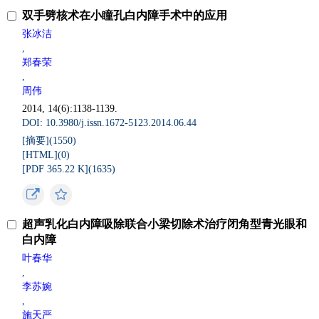
双手劈核术在小瞳孔白内障手术中的应用
张冰洁
,
郑春荣
,
周伟
2014, 14(6):1138-1139.
DOI: 10.3980/j.issn.1672-5123.2014.06.44
[摘要](
1550
)
[HTML](
0
)
[PDF 365.22 K](
1635
)
超声乳化白内障吸除联合小梁切除术治疗闭角型青光眼和
白内障
叶春华
,
李苏婉
,
施天严