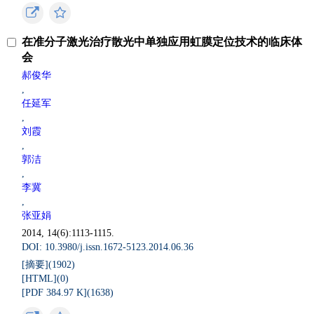
在准分子激光治疗散光中单独应用虹膜定位技术的临床体
会
郝俊华
,
任延军
,
刘霞
,
郭洁
,
李冀
,
张亚娟
2014, 14(6):1113-1115.
DOI: 10.3980/j.issn.1672-5123.2014.06.36
[摘要](
1902
)
[HTML](
0
)
[PDF 384.97 K](
1638
)