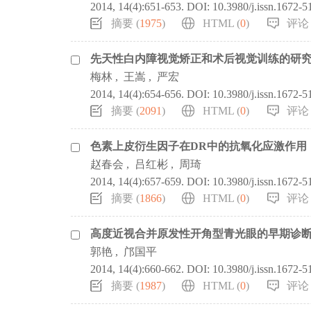
2014, 14(4):651-653.
DOI:
10.3980/j.issn.1672-
摘要 (
1975
)
HTML (
0
)
评论 
先天性白内障视觉矫正和术后视觉训练的研
梅林
,
王嵩
,
严宏
2014, 14(4):654-656.
DOI:
10.3980/j.issn.1672-
摘要 (
2091
)
HTML (
0
)
评论 
色素上皮衍生因子在DR中的抗氧化应激作用
赵春会
,
吕红彬
,
周琦
2014, 14(4):657-659.
DOI:
10.3980/j.issn.1672-
摘要 (
1866
)
HTML (
0
)
评论 
高度近视合并原发性开角型青光眼的早期诊
郭艳
,
邝国平
2014, 14(4):660-662.
DOI:
10.3980/j.issn.1672-
摘要 (
1987
)
HTML (
0
)
评论 