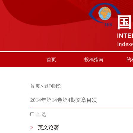
首页
投稿指南
约
首 页
>
过刊浏览
2014年第14卷第4期文章目次
全 选
>
英文论著