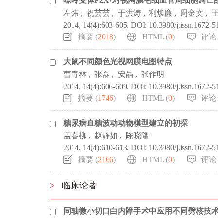
嘌呤受体P2X
对视网膜毛细血管周细胞凋亡
7
左炜
,
祝芸芸
,
于洪涛
,
利焕廉
,
周金文
,
2014, 14(4):603-605.
DOI:
10.3980/j.issn.1672-
摘要 (
2018
)
HTML (
0
)
评论 
大鼠不同颜色光视网膜电图特点
曹青林
,
张磊
,
安晶
,
张作明
2014, 14(4):606-609.
DOI:
10.3980/j.issn.1672-
摘要 (
1746
)
HTML (
0
)
评论 
糖尿病血糖波动动物模型建立的初探
盖春柳
,
赵静如
,
陈晓隆
2014, 14(4):610-613.
DOI:
10.3980/j.issn.1672-
摘要 (
2166
)
HTML (
0
)
评论 
>
临床论著
同轴微小切口白内障手术中应用不同劈核技