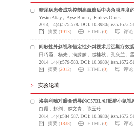
糖尿病患者成功控制高血糖后中央角膜厚度
Yesim Altay
,
Ayse Burcu
,
Firdevs Ornek
2014, 14(4):575-578.
DOI:
10.3980/j.issn.1672-
摘要 (
1913
)
HTML (
0
)
评论 
间歇性外斜视和恒定性外斜视术后远期疗效
田巧霞
,
杨先
,
满滕滕
,
赵桂秋
,
孔庆兰
,
2014, 14(4):579-583.
DOI:
10.3980/j.issn.1672-
摘要 (
2012
)
HTML (
0
)
评论 
>
实验论著
洛美利嗪对膳食诱导的C57BL/6J肥胖小鼠
白霞
,
赵剑
,
赵文青
,
陈玉玲
2014, 14(4):584-587.
DOI:
10.3980/j.issn.1672-
摘要 (
1838
)
HTML (
0
)
评论 