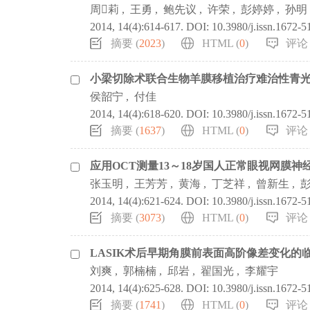
周莉
,
王勇
,
鲍先议
,
许荣
,
彭婷婷
,
孙明
2014, 14(4):614-617.
DOI:
10.3980/j.issn.1672-
摘要 (
2023
)
HTML (
0
)
评论 
小梁切除术联合生物羊膜移植治疗难治性青
侯韶宁
,
付佳
2014, 14(4):618-620.
DOI:
10.3980/j.issn.1672-5
摘要 (
1637
)
HTML (
0
)
评论 
应用OCT测量13～18岁国人正常眼视网膜神
张玉明
,
王芳芳
,
黄海
,
丁芝祥
,
曾新生
,
2014, 14(4):621-624.
DOI:
10.3980/j.issn.1672-
摘要 (
3073
)
HTML (
0
)
评论 
LASIK术后早期角膜前表面高阶像差变化的
刘爽
,
郭楠楠
,
邱岩
,
翟国光
,
李耀宇
2014, 14(4):625-628.
DOI:
10.3980/j.issn.1672-
摘要 (
1741
)
HTML (
0
)
评论 