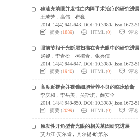
硅油充填眼并发性白内障手术治疗的研究进
王若芳
,
高伟
,
崔巍
2014, 14(4):641-643.
DOI:
10.3980/j.issn.1672-
摘要 (
1889
)
HTML (
0
)
评论 
眼前节相干光断层扫描在青光眼中的研究进
赵黎
,
李青松
,
柯梅青
,
张兴儒
2014, 14(4):644-647.
DOI:
10.3980/j.issn.1672-
摘要 (
1940
)
HTML (
0
)
评论 
高度近视合并视锥细胞营养不良的临床诊断
李庆和
,
李岳美
,
吴斯琪
,
薛安全
2014, 14(4):648-650.
DOI:
10.3980/j.issn.1672-
摘要 (
2099
)
HTML (
0
)
评论 
原发性开角型青光眼的相关基因研究进展
艾力江·艾尔肯
,
具尔提·哈第尔