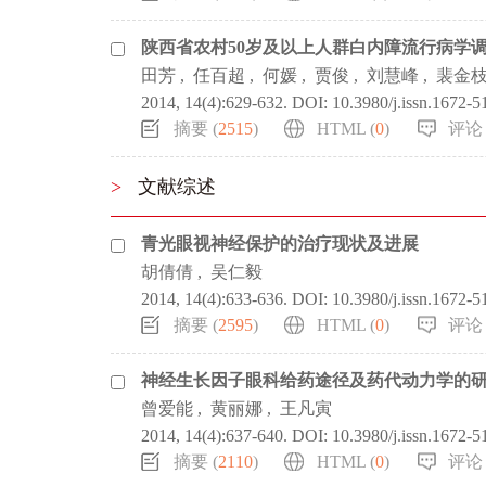
陕西省农村50岁及以上人群白内障流行病学
田芳
,
任百超
,
何媛
,
贾俊
,
刘慧峰
,
裴金
2014, 14(4):629-632.
DOI:
10.3980/j.issn.1672-
摘要 (
2515
)
HTML (
0
)
评论 
>
文献综述
青光眼视神经保护的治疗现状及进展
胡倩倩
,
吴仁毅
2014, 14(4):633-636.
DOI:
10.3980/j.issn.1672-
摘要 (
2595
)
HTML (
0
)
评论 
神经生长因子眼科给药途径及药代动力学的
曾爱能
,
黄丽娜
,
王凡寅
2014, 14(4):637-640.
DOI:
10.3980/j.issn.1672-
摘要 (
2110
)
HTML (
0
)
评论 