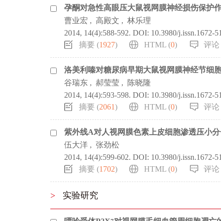
孕酮对急性高眼压大鼠视网膜神经损伤保护
曹业宏
,
高殿文
,
林乐理
2014, 14(4):588-592.
DOI:
10.3980/j.issn.1672-
摘要 (
1927
)
HTML (
0
)
评论 
洛美利嗪对糖尿病早期大鼠视网膜神经节细
谷瑞东
,
郝莹莹
,
陈晓隆
2014, 14(4):593-598.
DOI:
10.3980/j.issn.1672-
摘要 (
2061
)
HTML (
0
)
评论 
紫外线A对人视网膜色素上皮细胞渗透压小分
伍大洋
,
张劲松
2014, 14(4):599-602.
DOI:
10.3980/j.issn.1672-
摘要 (
1702
)
HTML (
0
)
评论 
>
实验研究