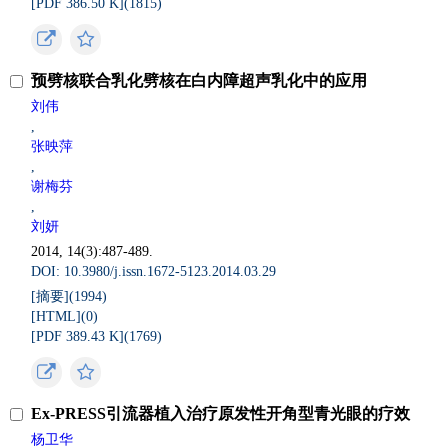
[PDF 386.50 K](
1815
)
预劈核联合乳化劈核在白内障超声乳化中的应用
刘伟
,
张映萍
,
谢梅芬
,
刘妍
2014, 14(3):487-489.
DOI: 10.3980/j.issn.1672-5123.2014.03.29
[摘要](
1994
)
[HTML](
0
)
[PDF 389.43 K](
1769
)
Ex-PRESS引流器植入治疗原发性开角型青光眼的疗效
杨卫华