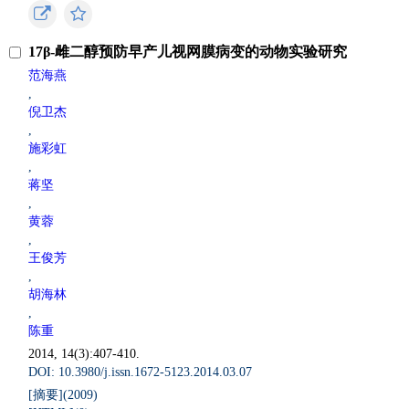
17β-雌二醇预防早产儿视网膜病变的动物实验研究
范海燕
,
倪卫杰
,
施彩虹
,
蒋坚
,
黄蓉
,
王俊芳
,
胡海林
,
陈重
2014, 14(3):407-410.
DOI: 10.3980/j.issn.1672-5123.2014.03.07
[摘要](
2009
)