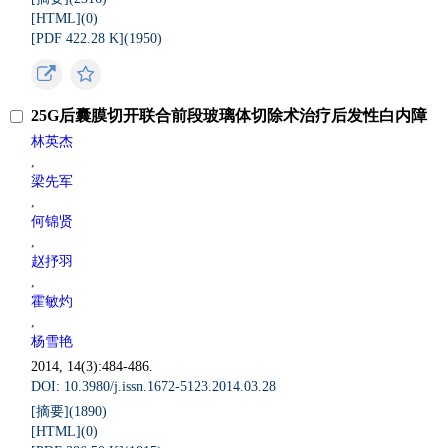
[HTML](
0
)
[PDF 422.28 K](
1950
)
25G后囊膜切开联合前段玻璃体切除术治疗后发性白内障
林英杰
,
梁先军
,
何锦贤
,
赵抒羽
,
霍敏灼
,
杨雪艳
2014, 14(3):484-486.
DOI: 10.3980/j.issn.1672-5123.2014.03.28
[摘要](
1890
)
[HTML](
0
)