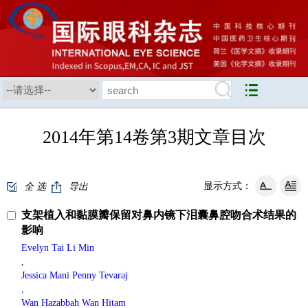
2014年第14卷第3期文章目次
显示方式：
全 选
导出
支架植入和黏膜瓣保留对鼻内镜下泪囊鼻腔吻合术结果的
影响
Evelyn Tai Li Min
,
Jessica Mani Penny Tevaraj
,
Wan Hazabbah Wan Hitam