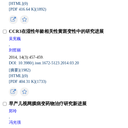
[HTML](
0
)
[PDF 416.64 K](
1892
)
CCR3在湿性年龄相关性黄斑变性中的研究进展
吴宪巍
,
刘哲丽
2014, 14(3):457-459.
DOI: 10.3980/j.issn.1672-5123.2014.03.20
[摘要](
1982
)
[HTML](
0
)
[PDF 404.31 K](
1733
)
早产儿视网膜病变药物治疗研究新进展
郑玲
,
冯光强