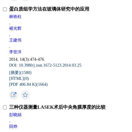
蛋白质组学方法在玻璃体研究中的应用
林铁柱
,
褚光辉
,
王建伟
,
李世洋
2014, 14(3):474-476.
DOI: 10.3980/j.issn.1672-5123.2014.03.25
[摘要](
1580
)
[HTML](
0
)
[PDF 406.84 K](
1664
)
三种仪器测量LASEK术后中央角膜厚度的比较
彭晓娟
,
田烨