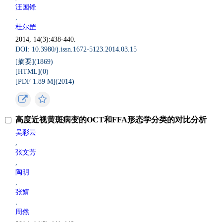
汪国锋
,
杜尔罡
2014, 14(3):438-440.
DOI: 10.3980/j.issn.1672-5123.2014.03.15
[摘要](
1869
)
[HTML](
0
)
[PDF 1.89 M](
2014
)
高度近视黄斑病变的OCT和FFA形态学分类的对比分析
吴彩云
,
张文芳
,
陶明
,
张婧
,
周然