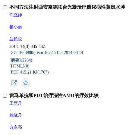
不同方法注射曲安奈德联合光凝治疗糖尿病性黄斑水肿
许立帅
,
杨小丽
,
兰长骏
2014, 14(3):435-437.
DOI: 10.3980/j.issn.1672-5123.2014.03.14
[摘要](
2264
)
[HTML](
0
)
[PDF 415.21 K](
1767
)
雷珠单抗和PDT治疗湿性AMD的疗效比较
王新丹
,
戴晓丹
,
方永亮
,