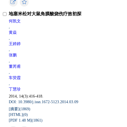
地塞米松对大鼠角膜酸烧伤疗效初探
何凯文
,
黄焱
,
王婷婷
,
张鹏
,
董芮甫
,
车荧霞
,
丁慧珍
2014, 14(3):416-418.
DOI: 10.3980/j.issn.1672-5123.2014.03.09
[摘要](
1869
)
[HTML](
0
)
[PDF 1.48 M](
1861
)