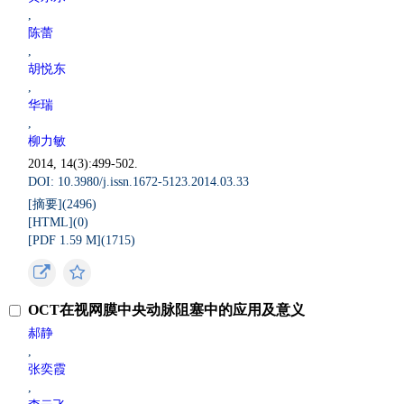
,
陈蕾
,
胡悦东
,
华瑞
,
柳力敏
2014, 14(3):499-502.
DOI: 10.3980/j.issn.1672-5123.2014.03.33
[摘要](
2496
)
[HTML](
0
)
[PDF 1.59 M](
1715
)
OCT在视网膜中央动脉阻塞中的应用及意义
郝静
,
张奕霞
,