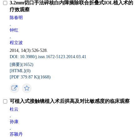
3.2mm切口手法碎核白内障摘除联合折叠式IOL植入术的
疗效观察
陈春明
,
钟红
,
程立波
2014, 14(3):526-528.
DOI: 10.3980/j.issn.1672-5123.2014.03.41
[摘要](
1652
)
[HTML](
0
)
[PDF 379.87 K](
1668
)
可植入式接触镜植入术后拱高及对比敏感度的临床观察
杜云
,
孙康
,
苏颖丹