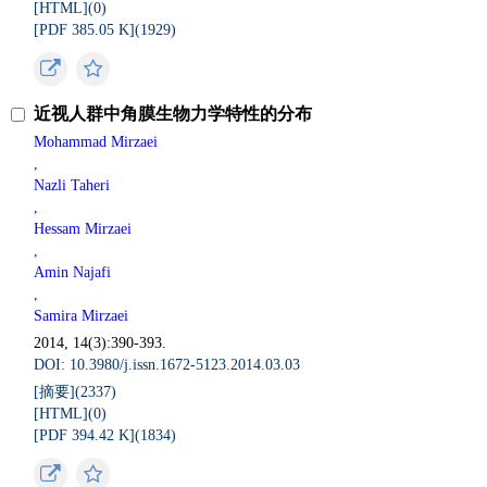
[HTML](
0
)
[PDF 385.05 K](
1929
)
近视人群中角膜生物力学特性的分布
Mohammad Mirzaei
,
Nazli Taheri
,
Hessam Mirzaei
,
Amin Najafi
,
Samira Mirzaei
2014, 14(3):390-393.
DOI: 10.3980/j.issn.1672-5123.2014.03.03
[摘要](
2337
)
[HTML](
0
)
[PDF 394.42 K](
1834
)