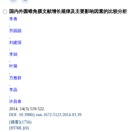
国内外圆锥角膜文献增长规律及主要影响因素的比较分析
李勇
,
乔园园
,
刘建国
,
李娟
,
叶璐
,
万雅群
,
李晶
,
许昌泰
2014, 14(3):519-522.
DOI: 10.3980/j.issn.1672-5123.2014.03.39
[摘要](
1756
)
[HTML](
0
)