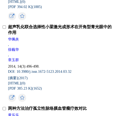
[HTML](
0
)
[PDF 394.02 K](
1885
)
超声乳化联合选择性小梁激光成形术在开角型青光眼中的
作用
华佩炎
,
徐巍华
,
章玉群
2014, 14(3):496-498.
DOI: 10.3980/j.issn.1672-5123.2014.03.32
[摘要](
2017
)
[HTML](
0
)
[PDF 385.23 K](
1652
)
两种方法治疗孤立性脉络膜血管瘤疗效对比
黄乐乐