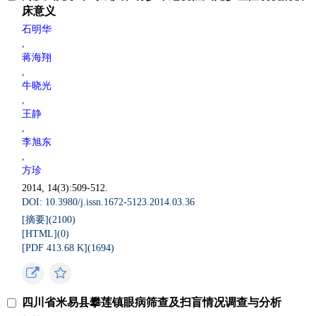
床意义
石明华
,
蒋海翔
,
牛晓光
,
王静
,
李旭东
,
方珍
2014, 14(3):509-512.
DOI: 10.3980/j.issn.1672-5123.2014.03.36
[摘要](
2100
)
[HTML](
0
)
[PDF 413.68 K](
1694
)
四川省米易县攀莲镇眼病筛查及扫盲情况调查与分析