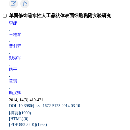
单面修饰疏水性人工晶状体表面细胞黏附实验研究
李娜
,
王桂琴
,
曹利群
,
彭秀军
,
路平
,
黄琪
,
顾汉卿
2014, 14(3):419-421.
DOI: 10.3980/j.issn.1672-5123.2014.03.10
[摘要](
1900
)
[HTML](
0
)
[PDF 883.32 K](
1765
)