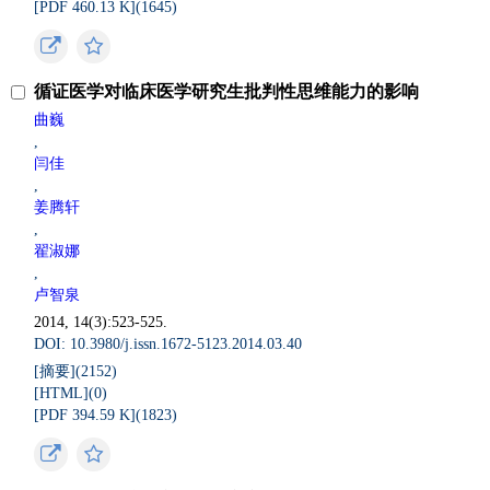
[PDF 460.13 K](
1645
)
循证医学对临床医学研究生批判性思维能力的影响
曲巍
,
闫佳
,
姜腾轩
,
翟淑娜
,
卢智泉
2014, 14(3):523-525.
DOI: 10.3980/j.issn.1672-5123.2014.03.40
[摘要](
2152
)
[HTML](
0
)
[PDF 394.59 K](
1823
)