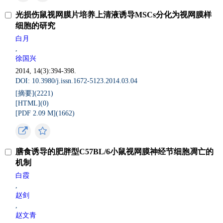
光损伤鼠视网膜片培养上清液诱导MSCs分化为视网膜样
细胞的研究
白月
,
徐国兴
2014, 14(3):394-398.
DOI: 10.3980/j.issn.1672-5123.2014.03.04
[摘要](
2221
)
[HTML](
0
)
[PDF 2.09 M](
1662
)
膳食诱导的肥胖型C57BL/6小鼠视网膜神经节细胞凋亡的
机制
白霞
,
赵剑
,
赵文青