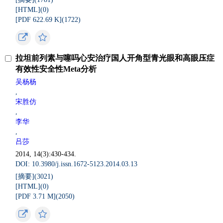
[HTML](
0
)
[PDF 622.69 K](
1722
)
拉坦前列素与噻吗心安治疗国人开角型青光眼和高眼压症
有效性安全性Meta分析
吴杨杨
,
宋胜仿
,
李华
,
吕莎
2014, 14(3):430-434.
DOI: 10.3980/j.issn.1672-5123.2014.03.13
[摘要](
3021
)
[HTML](
0
)
[PDF 3.71 M](
2050
)