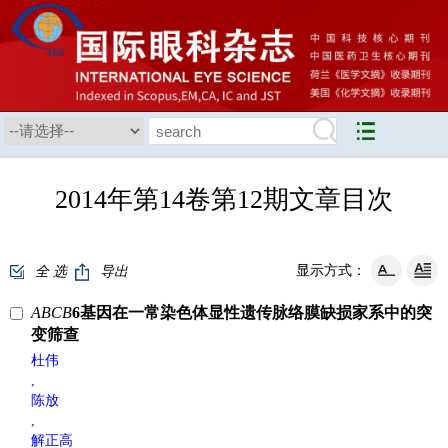
2014年第14卷第12期文章目次
显示方式：
全 选
导出
ABCB
6基因在一常染色体显性遗传脉络膜缺损家系中的突
变筛查
杜伟
,
陈放
,
解正高