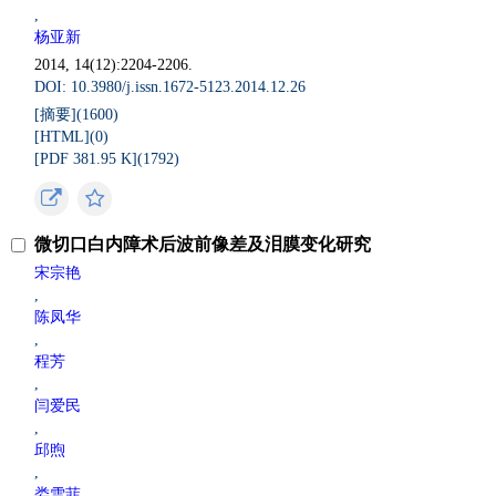
,
杨亚新
2014, 14(12):2204-2206.
DOI: 10.3980/j.issn.1672-5123.2014.12.26
[摘要](
1600
)
[HTML](
0
)
[PDF 381.95 K](
1792
)
微切口白内障术后波前像差及泪膜变化研究
宋宗艳
,
陈凤华
,
程芳
,
闫爱民
,
邱煦
,
娄雪菲