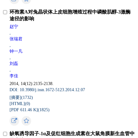
环孢素A对兔晶状体上皮细胞增殖过程中磷酸肌醇-3激酶
途径的影响
赵宁
,
张瑞君
,
钟一凡
,
刘磊
,
李佳
2014, 14(12):2135-2138.
DOI: 10.3980/j.issn.1672-5123.2014.12.07
[摘要](
1732
)
[HTML](
0
)
[PDF 611.46 K](
1825
)
缺氧诱导因子-1α及促红细胞生成素在大鼠角膜新生血管中