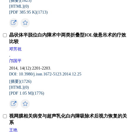
[摘要](
1625
)
[HTML](
0
)
[PDF 385.95 K](
1713
)
晶状体半脱位白内障术中两类折叠型IOL做悬吊术的疗效
比较
邓芳祝
,
邝国平
2014, 14(12):2201-2203.
DOI: 10.3980/j.issn.1672-5123.2014.12.25
[摘要](
1726
)
[HTML](
0
)
[PDF 1.05 M](
1776
)
视网膜相关病变与超声乳化白内障吸除术后视力恢复的关
系
王艳