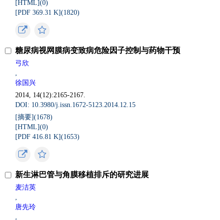
[HTML](
0
)
[PDF 369.31 K](
1820
)
糖尿病视网膜病变致病危险因子控制与药物干预
弓欣
,
徐国兴
2014, 14(12):2165-2167.
DOI: 10.3980/j.issn.1672-5123.2014.12.15
[摘要](
1678
)
[HTML](
0
)
[PDF 416.81 K](
1653
)
新生淋巴管与角膜移植排斥的研究进展
麦洁英
,
唐先玲
,