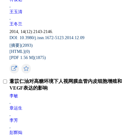
,
王玉清
,
王冬兰
2014, 14(12):2143-2146.
DOI: 10.3980/j.issn.1672-5123.2014.12.09
[摘要](
2093
)
[HTML](
0
)
[PDF 1.56 M](
1875
)
薏苡仁油对高糖环境下人视网膜血管内皮细胞增殖和
VEGF表达的影响
李敏
,
章运生
,
李芳
,
彭辉灿