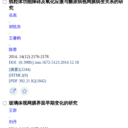
线粒体功能障碍及氧化应激与糖尿病视网膜病变关系的研
究
岳嵩
,
胡悦东
,
王馨鹤
,
陈蕾
2014, 14(12):2176-2178.
DOI: 10.3980/j.issn.1672-5123.2014.12.18
[摘要](
2244
)
[HTML](
0
)
[PDF 392.21 K](
1842
)
玻璃体视网膜界面早期变化的研究
王群
,
刘丹