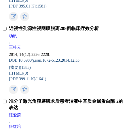
[HTML](
0
)
[PDF 395.01 K](
1581
)
近视性孔源性视网膜脱离288例临床疗效分析
杨帆
,
王桂云
2014, 14(12):2226-2228.
DOI: 10.3980/j.issn.1672-5123.2014.12.33
[摘要](
1585
)
[HTML](
0
)
[PDF 399.11 K](
1641
)
准分子激光角膜磨镶术后患者泪液中基质金属蛋白酶-2的
表达
陈爱蔚
,
姬红培