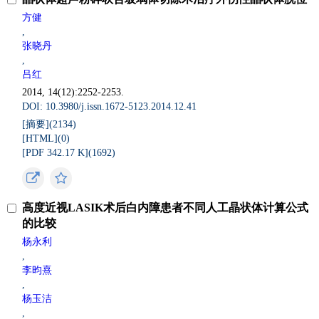
方健
,
张晓丹
,
吕红
2014, 14(12):2252-2253.
DOI: 10.3980/j.issn.1672-5123.2014.12.41
[摘要](
2134
)
[HTML](
0
)
[PDF 342.17 K](
1692
)
高度近视LASIK术后白内障患者不同人工晶状体计算公式
的比较
杨永利
,
李昀熹
,
杨玉洁
,