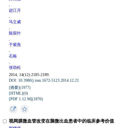
,
赵江月
,
马立威
,
陈双叶
,
于紫燕
,
石栋
,
张劲松
2014, 14(12):2185-2189.
DOI: 10.3980/j.issn.1672-5123.2014.12.21
[摘要](
1977
)
[HTML](
0
)
[PDF 1.12 M](
1870
)
视网膜微血管改变在脑微出血患者中的临床参考价值