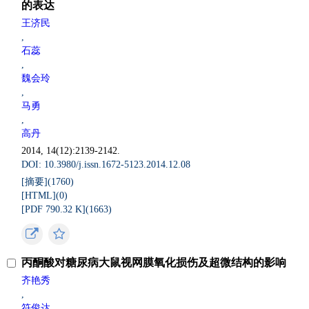
的表达
王济民
,
石蕊
,
魏会玲
,
马勇
,
高丹
2014, 14(12):2139-2142.
DOI: 10.3980/j.issn.1672-5123.2014.12.08
[摘要](
1760
)
[HTML](
0
)
[PDF 790.32 K](
1663
)
丙酮酸对糖尿病大鼠视网膜氧化损伤及超微结构的影响
齐艳秀
,
符俊达