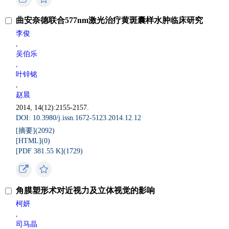
曲安奈德联合577nm激光治疗黄斑囊样水肿临床研究
李俊
,
吴伯乐
,
叶锌铭
,
赵晨
2014, 14(12):2155-2157.
DOI: 10.3980/j.issn.1672-5123.2014.12.12
[摘要](
2092
)
[HTML](
0
)
[PDF 381.55 K](
1729
)
角膜塑形术对近视力及立体视觉的影响
柯妍
,
司马晶