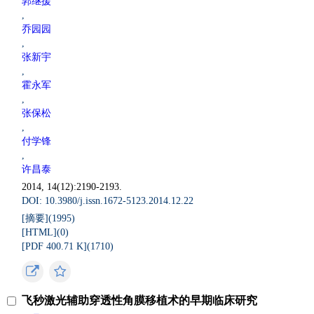
郭继援
,
乔园园
,
张新宇
,
霍永军
,
张保松
,
付学锋
,
许昌泰
2014, 14(12):2190-2193.
DOI: 10.3980/j.issn.1672-5123.2014.12.22
[摘要](
1995
)
[HTML](
0
)
[PDF 400.71 K](
1710
)
飞秒激光辅助穿透性角膜移植术的早期临床研究