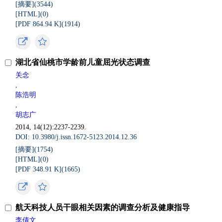
[摘要](
3544
)
[HTML](
0
)
[PDF 864.94 K](
1914
)
湖北省仙桃市学龄前儿童屈光状态调查
关念
,
陈浩明
,
胡志广
2014, 14(12):2237-2239.
DOI: 10.3980/j.issn.1672-5123.2014.12.36
[摘要](
1754
)
[HTML](
0
)
[PDF 348.91 K](
1665
)
航天科技人员干眼相关因素的调查分析及健康指导
李倩文