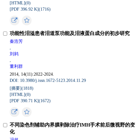
[HTML](
0
)
[PDF 396.92 K](
1716
)
功能性泪溢患者泪道泵功能及泪液蛋白成分的初步研究
秦浩芳
,
刘鸫
,
董利群
2014, 14(11):2022-2024.
DOI: 10.3980/j.issn.1672-5123.2014.11.29
[摘要](
1818
)
[HTML](
0
)
[PDF 390.71 K](
1672
)
不同染色剂辅助内界膜剥除治疗IMH手术前后微视野的变
化
冯超