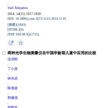
,
Suel Abujamra
2014, 14(11):1917-1920.
DOI: 10.3980/j.issn.1672-5123.2014.11.01
[摘要](
1843
)
[HTML](
0
)
[PDF 918.08 K](
1715
)
两种光学生物测量仪在中国学龄期儿童中应用的比较
沈沛阳
,
丁小虎
,
钟兴武
,
陈海波
,
邢健强
,
何明光