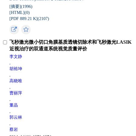
[摘要](
1996
)
[HTML](
0
)
[PDF 889.21 K](
2107
)
飞秒激光微小切口角膜基质透镜切除术和飞秒激光LASIK
近视治疗的双通道系统视觉质量评价
李文静
,
胡裕坤
,
高晓唯
,
曹丽萍
,
董晶
,
郭云林
,
蔡岩