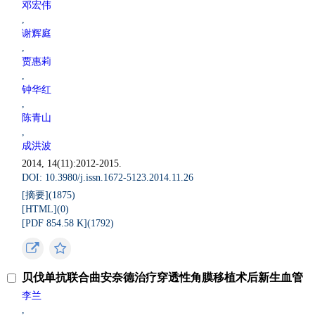
邓宏伟
,
谢辉庭
,
贾惠莉
,
钟华红
,
陈青山
,
成洪波
2014, 14(11):2012-2015.
DOI: 10.3980/j.issn.1672-5123.2014.11.26
[摘要](
1875
)
[HTML](
0
)
[PDF 854.58 K](
1792
)
贝伐单抗联合曲安奈德治疗穿透性角膜移植术后新生血管
李兰
,