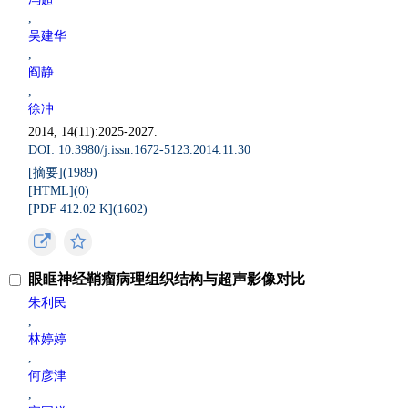
,
吴建华
,
阎静
,
徐冲
2014, 14(11):2025-2027.
DOI: 10.3980/j.issn.1672-5123.2014.11.30
[摘要](
1989
)
[HTML](
0
)
[PDF 412.02 K](
1602
)
眼眶神经鞘瘤病理组织结构与超声影像对比
朱利民
,
林婷婷
,
何彦津
,