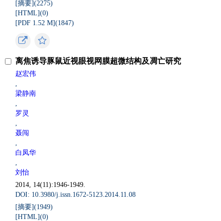
[摘要](
2275
)
[HTML](
0
)
[PDF 1.52 M](
1847
)
离焦诱导豚鼠近视眼视网膜超微结构及凋亡研究
赵宏伟
,
梁静南
,
罗灵
,
聂闯
,
白凤华
,
刘怡
2014, 14(11):1946-1949.
DOI: 10.3980/j.issn.1672-5123.2014.11.08
[摘要](
1949
)
[HTML](
0
)