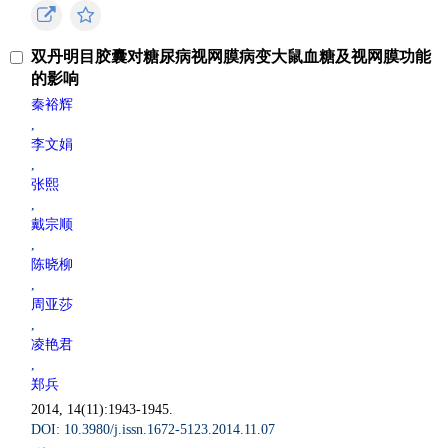
双丹明目胶囊对糖尿病视网膜病变大鼠血糖及视网膜功能
的影响
秦裕辉
,
李文娟
,
张熙
,
戴宗顺
,
陈晓柳
,
周亚莎
,
凌艳君
,
郑兵
2014, 14(11):1943-1945.
DOI: 10.3980/j.issn.1672-5123.2014.11.07