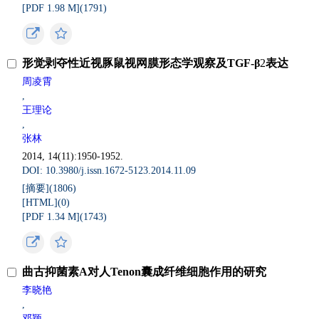
[PDF 1.98 M](
1791
)
形觉剥夺性近视豚鼠视网膜形态学观察及TGF-β
2
表达
周凌霄
,
王理论
,
张林
2014, 14(11):1950-1952.
DOI: 10.3980/j.issn.1672-5123.2014.11.09
[摘要](
1806
)
[HTML](
0
)
[PDF 1.34 M](
1743
)
曲古抑菌素A对人Tenon囊成纤维细胞作用的研究
李晓艳
,
邓颖