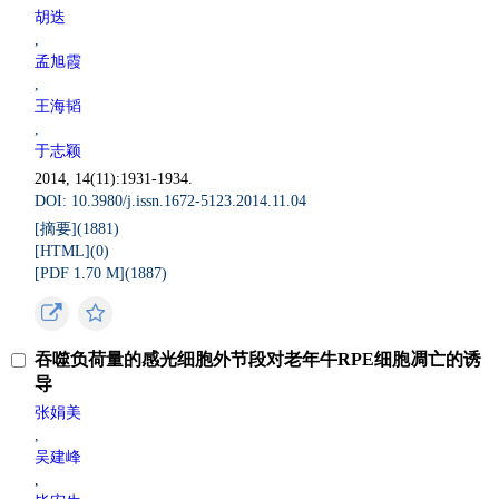
胡迭
,
孟旭霞
,
王海韬
,
于志颖
2014, 14(11):1931-1934.
DOI: 10.3980/j.issn.1672-5123.2014.11.04
[摘要](
1881
)
[HTML](
0
)
[PDF 1.70 M](
1887
)
吞噬负荷量的感光细胞外节段对老年牛RPE细胞凋亡的诱
导
张娟美
,
吴建峰
,