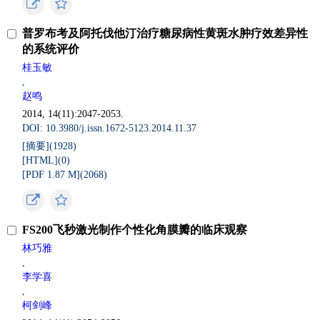
普罗布考及阿托伐他汀治疗糖尿病性黄斑水肿疗效差异性
的系统评价
桂玉敏
,
赵鸣
2014, 14(11):2047-2053.
DOI: 10.3980/j.issn.1672-5123.2014.11.37
[摘要](
1928
)
[HTML](
0
)
[PDF 1.87 M](
2068
)
FS200飞秒激光制作个性化角膜瓣的临床观察
林巧雅
,
李学喜
,
柯剑峰