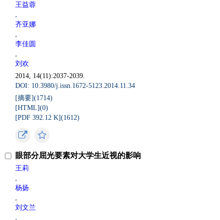
王益蓉
,
齐亚娜
,
李佳圆
,
刘欢
2014, 14(11):2037-2039.
DOI: 10.3980/j.issn.1672-5123.2014.11.34
[摘要](
1714
)
[HTML](
0
)
[PDF 392.12 K](
1612
)
眼部分屈光要素对大学生近视的影响
王莉
,
杨扬
,
刘文兰
,