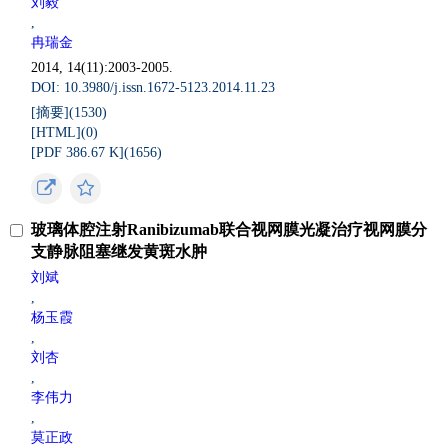
刘毅
,
冉瑞金
2014, 14(11):2003-2005.
DOI: 10.3980/j.issn.1672-5123.2014.11.23
[摘要](
1530
)
[HTML](
0
)
[PDF 386.67 K](
1656
)
玻璃体腔注射Ranibizumab联合视网膜光凝治疗视网膜分
支静脉阻塞继发黄斑水肿
刘斌
,
杨玉霞
,
刘杏
,
李伟力
,
莫正政