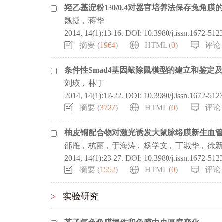
羟乙基淀粉130/0.4对器官培养法保存兔角膜
魏捷
,
蒋华
2014, 14(1):13-16.
DOI:
10.3980/j.issn.1672-512
摘要 (
1964
)
HTML (
0
)
评论 
条件性Smad4基因敲除鼠模型的建立和鉴定
刘瑛
,
林丁
2014, 14(1):17-22.
DOI:
10.3980/j.issn.1672-512
摘要 (
3727
)
HTML (
0
)
评论 
柚皮铜配合物对激光诱发大鼠脉络膜新生血
邵雁
,
杭丽
,
于海涛
,
杨学文
,
丁淑华
,
徐
2014, 14(1):23-27.
DOI:
10.3980/j.issn.1672-512
摘要 (
1552
)
HTML (
0
)
评论 
>
实验研究