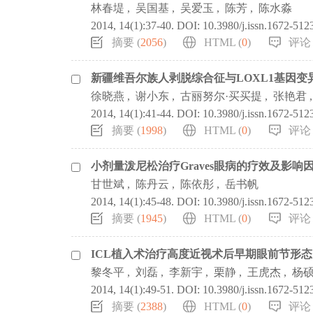
林春堤
,
吴国基
,
吴爱玉
,
陈芳
,
陈水淼
2014, 14(1):37-40.
DOI:
10.3980/j.issn.1672-512
摘要 (
2056
)
HTML (
0
)
评论 
新疆维吾尔族人剥脱综合征与LOXL1基因变
徐晓燕
,
谢小东
,
古丽努尔·买买提
,
张艳君
2014, 14(1):41-44.
DOI:
10.3980/j.issn.1672-512
摘要 (
1998
)
HTML (
0
)
评论 
小剂量泼尼松治疗Graves眼病的疗效及影响
甘世斌
,
陈丹云
,
陈依彤
,
岳书帆
2014, 14(1):45-48.
DOI:
10.3980/j.issn.1672-512
摘要 (
1945
)
HTML (
0
)
评论 
ICL植入术治疗高度近视术后早期眼前节形
黎冬平
,
刘磊
,
李新宇
,
栗静
,
王虎杰
,
杨
2014, 14(1):49-51.
DOI:
10.3980/j.issn.1672-512
摘要 (
2388
)
HTML (
0
)
评论 