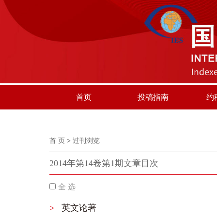
首页
投稿指南
约
首 页
>
过刊浏览
2014年第14卷第1期文章目次
全 选
>
英文论著