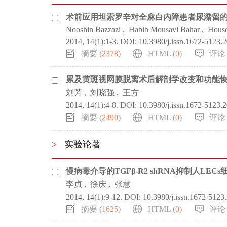
术前应用坦索罗辛对全麻白内障患者尿潴留
Nooshin Bazzazi
,
Habib Mousavi Bahar
,
House
2014, 14(1):1-3.
DOI:
10.3980/j.issn.1672-5123.
摘要 (
2378
)
HTML (
0
)
评论 
累及黄斑视网膜脱离术后解剖学改变和功能
刘芳
,
刘晓强
,
王方
2014, 14(1):4-8.
DOI:
10.3980/j.issn.1672-5123.
摘要 (
2490
)
HTML (
0
)
评论 
>
实验论著
慢病毒介导的TGFβ-R2 shRNA抑制人LECs
李贞
,
徐庆
,
张慧
2014, 14(1):9-12.
DOI:
10.3980/j.issn.1672-5123
摘要 (
1625
)
HTML (
0
)
评论 