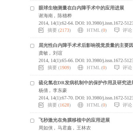
眼球生物测量在白内障手术中的应用进展
谢海南
,
陈穗桦
2014, 14(1):62-64.
DOI:
10.3980/j.issn.1672-512
摘要 (
2173
)
HTML (
0
)
评论 
屈光性白内障手术术后影响视觉质量的主要
龚敏
,
刘谊
2014, 14(1):65-66.
DOI:
10.3980/j.issn.1672-512
摘要 (
1909
)
HTML (
0
)
评论 
硫化氢在DR发病机制中的保护作用及研究进
杨倩
,
李东豪
2014, 14(1):67-70.
DOI:
10.3980/j.issn.1672-512
摘要 (
1628
)
HTML (
0
)
评论 
飞秒激光在角膜移植中的应用进展
周如侠
,
马君鑫
,
王林农