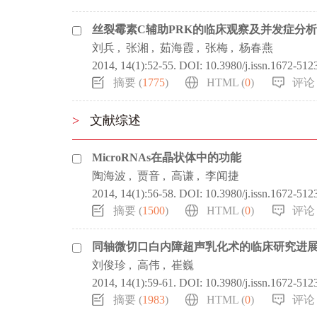
丝裂霉素C辅助PRK的临床观察及并发症分析
刘兵
,
张湘
,
茹海霞
,
张梅
,
杨春燕
2014, 14(1):52-55.
DOI:
10.3980/j.issn.1672-512
摘要 (
1775
)
HTML (
0
)
评论 
>
文献综述
MicroRNAs在晶状体中的功能
陶海波
,
贾音
,
高谦
,
李闻捷
2014, 14(1):56-58.
DOI:
10.3980/j.issn.1672-512
摘要 (
1500
)
HTML (
0
)
评论 
同轴微切口白内障超声乳化术的临床研究进
刘俊珍
,
高伟
,
崔巍
2014, 14(1):59-61.
DOI:
10.3980/j.issn.1672-512
摘要 (
1983
)
HTML (
0
)
评论 