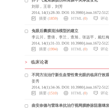
芥子气兔角膜损伤和角膜中央厚度变化
刘菲
,
王菲
,
刘芳
2014, 14(1):28-30.
DOI:
10.3980/j.issn.1672-512
摘要 (
1859
)
HTML (
0
)
评论 
兔眼后囊膜混浊模型的建立
李云川
,
曹倩
,
李兰
,
查旭
,
张远平
,
戴红
2014, 14(1):31-33.
DOI:
10.3980/j.issn.1672-512
摘要 (
1994
)
HTML (
0
)
评论 
>
临床论著
不同方法治疗新生血管性青光眼的临床疗效
姜秀
2014, 14(1):34-36.
DOI:
10.3980/j.issn.1672-512
摘要 (
1510
)
HTML (
0
)
评论 
曲安奈德与雷珠单抗治疗视网膜静脉阻塞继