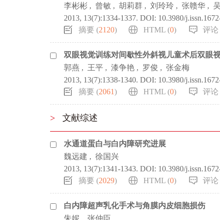
李彬彬
,
曾敏
,
胡莉群
,
刘玲玲
,
张赣华
,
2013, 13(7):1334-1337.
DOI:
10.3980/j.issn.167
摘要 (
2120
)
HTML (
0
)
评论 
双眼视觉训练对间歇性外斜视儿童术后双眼
郭燕
,
王平
,
漆争艳
,
罗俊
,
张金梅
2013, 13(7):1338-1340.
DOI:
10.3980/j.issn.167
摘要 (
2061
)
HTML (
0
)
评论 
>
文献综述
水通道蛋白与白内障研究进展
魏远建
,
徐国兴
2013, 13(7):1341-1343.
DOI:
10.3980/j.issn.167
摘要 (
2029
)
HTML (
0
)
评论 
白内障超声乳化手术与角膜内皮细胞损伤
朱妮
,
张仲臣