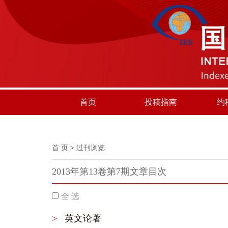
首页
投稿指南
约
首 页
>
过刊浏览
2013年第13卷第7期文章目次
全 选
>
英文论著