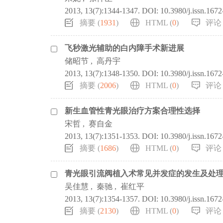
2013, 13(7):1344-1347.
DOI:
10.3980/j.issn.167
摘要 (
1931
)
HTML (
0
)
评论 
飞秒激光辅助的白内障手术新进展
储昭节
,
高丹宇
2013, 13(7):1348-1350.
DOI:
10.3980/j.issn.167
摘要 (
2006
)
HTML (
0
)
评论 
新生血管性青光眼治疗方案合理性选择
宋哲
,
赛自金
2013, 13(7):1351-1353.
DOI:
10.3980/j.issn.167
摘要 (
1686
)
HTML (
0
)
评论 
青光眼引流阀植入术常见并发症的发生及处
吴佳慧
,
秦驰
,
崔红平
2013, 13(7):1354-1357.
DOI:
10.3980/j.issn.167
摘要 (
2130
)
HTML (
0
)
评论 