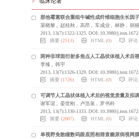
>
临床论著
那他霉素联合重组牛碱性成纤维细胞生长因
渠晓黎
,
赵桂秋
,
高昂
,
车成业
,
林静
,
胡
2013, 13(7):1322-1325.
DOI:
10.3980/j.issn.167
摘要 (
2513
)
HTML (
0
)
评论 
两种非球面衍射多焦点人工晶状体植入术后
李臻
,
韩宇
2013, 13(7):1326-1329.
DOI:
10.3980/j.issn.167
摘要 (
1726
)
HTML (
0
)
评论 
可调节人工晶状体植入术后的视觉质量及拟
谢军谊
,
晏世刚
,
卢浩泉
,
罗书科
2013, 13(7):1330-1333.
DOI:
10.3980/j.issn.167
摘要 (
2007
)
HTML (
0
)
评论 
单视野免散瞳数码眼底照相筛查糖尿病视网