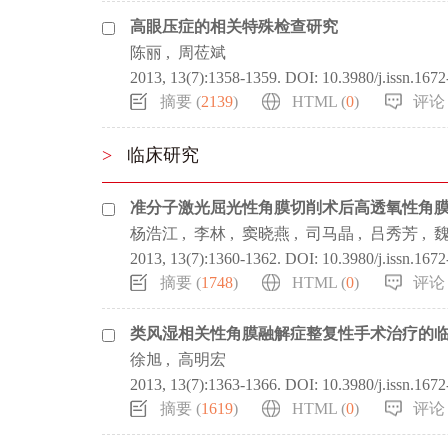
高眼压症的相关特殊检查研究
陈丽
,
周莅斌
2013, 13(7):1358-1359.
DOI:
10.3980/j.issn.167
摘要 (
2139
)
HTML (
0
)
评论 
>
临床研究
准分子激光屈光性角膜切削术后高透氧性角
杨浩江
,
李林
,
窦晓燕
,
司马晶
,
吕秀芳
,
2013, 13(7):1360-1362.
DOI:
10.3980/j.issn.167
摘要 (
1748
)
HTML (
0
)
评论 
类风湿相关性角膜融解症整复性手术治疗的
徐旭
,
高明宏
2013, 13(7):1363-1366.
DOI:
10.3980/j.issn.167
摘要 (
1619
)
HTML (
0
)
评论 