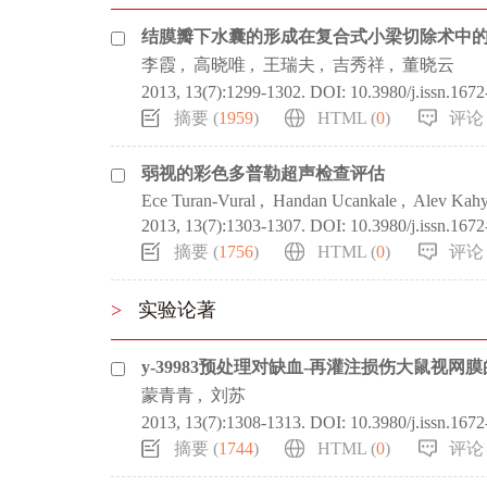
结膜瓣下水囊的形成在复合式小梁切除术中
李霞
,
高晓唯
,
王瑞夫
,
吉秀祥
,
董晓云
2013, 13(7):1299-1302.
DOI:
10.3980/j.issn.167
摘要 (
1959
)
HTML (
0
)
评论 
弱视的彩色多普勒超声检查评估
Ece Turan-Vural
,
Handan Ucankale
,
Alev Kah
2013, 13(7):1303-1307.
DOI:
10.3980/j.issn.167
摘要 (
1756
)
HTML (
0
)
评论 
>
实验论著
y-39983预处理对缺血-再灌注损伤大鼠视网
蒙青青
,
刘苏
2013, 13(7):1308-1313.
DOI:
10.3980/j.issn.167
摘要 (
1744
)
HTML (
0
)
评论 