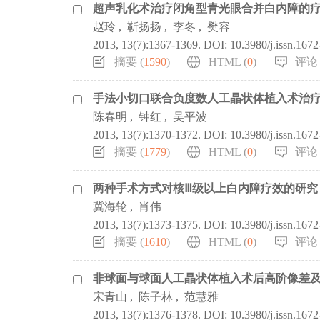
超声乳化术治疗闭角型青光眼合并白内障的
赵玲
,
靳扬扬
,
李冬
,
樊容
2013, 13(7):1367-1369.
DOI:
10.3980/j.issn.167
摘要 (
1590
)
HTML (
0
)
评论 
手法小切口联合负度数人工晶状体植入术治
陈春明
,
钟红
,
吴平波
2013, 13(7):1370-1372.
DOI:
10.3980/j.issn.167
摘要 (
1779
)
HTML (
0
)
评论 
两种手术方式对核Ⅲ级以上白内障疗效的研究
冀海轮
,
肖伟
2013, 13(7):1373-1375.
DOI:
10.3980/j.issn.167
摘要 (
1610
)
HTML (
0
)
评论 
非球面与球面人工晶状体植入术后高阶像差
宋青山
,
陈子林
,
范慧雅
2013, 13(7):1376-1378.
DOI:
10.3980/j.issn.167