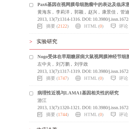
Pax6基因在视网膜母细胞瘤中的表达及临床
黄海东
,
李莉洋
,
郭颖
,
赵兴
,
康景佳
,
管
2013, 13(7):1314-1316.
DOI:
10.3980/j.issn.167
摘要 (
2122
)
HTML (
0
)
评论 
>
实验研究
Nogo受体在早期糖尿病大鼠视网膜神经节细
左中夫
,
刘万鹏
,
刘学政
2013, 13(7):1317-1319.
DOI:
10.3980/j.issn.167
摘要 (
1747
)
HTML (
0
)
评论 
病理性近视与LAMA1基因相关性的研究
游江
2013, 13(7):1320-1321.
DOI:
10.3980/j.issn.167
摘要 (
1744
)
HTML (
0
)
评论 