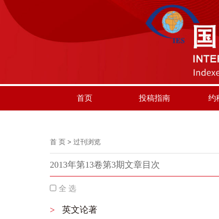
首页
投稿指南
约
首 页
>
过刊浏览
2013年第13卷第3期文章目次
全 选
>
英文论著