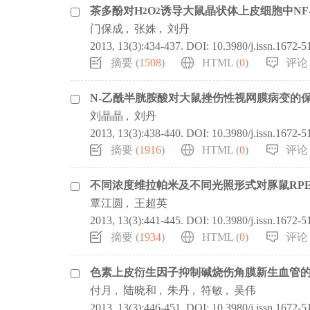
茶多酚对H
O
诱导大鼠晶状体上皮细胞中NF
2
2
门保成
,
张姝
,
刘丹
2013, 13(3):434-437.
DOI:
10.3980/j.issn.1672-
摘要 (
1508
)
HTML (
0
)
评论 
N-乙酰半胱胺酸对大鼠挫伤性视网膜病变的
刘晶晶
,
刘丹
2013, 13(3):438-440.
DOI:
10.3980/j.issn.1672-
摘要 (
1916
)
HTML (
0
)
评论 
不同浓度维拉帕米及不同光照形式对豚鼠RPE
覃江圆
,
王超英
2013, 13(3):441-445.
DOI:
10.3980/j.issn.1672-
摘要 (
1934
)
HTML (
0
)
评论 
色素上皮衍生因子抑制碱烧伤角膜新生血管
付月
,
陆晓和
,
朱丹
,
符敏
,
吴伟
2013, 13(3):446-451.
DOI:
10.3980/j.issn.1672-