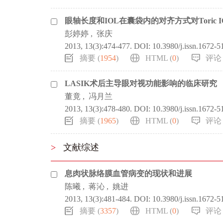
眼轴长度和IOL在囊袋内的对齐方式对Toric
彭婷婷
,
张庆
2013, 13(3):474-477.
DOI:
10.3980/j.issn.1672-
摘要 (
1954
)
HTML (
0
)
评论 
LASIK术后主导眼对视功能影响的临床研究
董竟
,
冯月兰
2013, 13(3):478-480.
DOI:
10.3980/j.issn.1672-
摘要 (
1965
)
HTML (
0
)
评论 
>
文献综述
息肉状脉络膜血管病变的现状和进展
陈曦
,
蒋沁
,
姚进
2013, 13(3):481-484.
DOI:
10.3980/j.issn.1672-
摘要 (
3357
)
HTML (
0
)
评论 