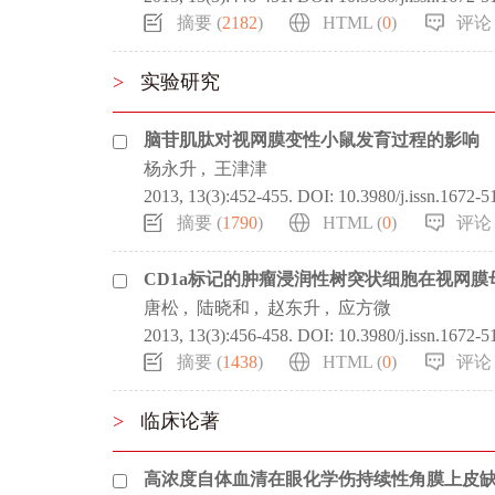
摘要 (
2182
)
HTML (
0
)
评论 
>
实验研究
脑苷肌肽对视网膜变性小鼠发育过程的影响
杨永升
,
王津津
2013, 13(3):452-455.
DOI:
10.3980/j.issn.1672-
摘要 (
1790
)
HTML (
0
)
评论 
CD1a标记的肿瘤浸润性树突状细胞在视网
唐松
,
陆晓和
,
赵东升
,
应方微
2013, 13(3):456-458.
DOI:
10.3980/j.issn.1672-
摘要 (
1438
)
HTML (
0
)
评论 
>
临床论著
高浓度自体血清在眼化学伤持续性角膜上皮