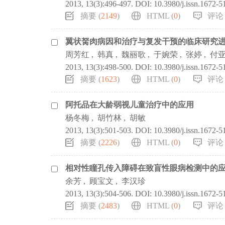
2013, 13(3):496-497.
DOI:
10.3980/j.issn.1672-
摘要 (
2149
)
HTML (
0
)
评论 
翼状胬肉病因和治疗与复发干预的临床研究
周芳红
,
韩真
,
魏丽歌
,
于婉荣
,
张婷
,
付
2013, 13(3):498-500.
DOI:
10.3980/j.issn.1672-
摘要 (
1623
)
HTML (
0
)
评论 
阿托品在大龄弱视儿童治疗中的应用
杨冬梅
,
胡竹林
,
胡敏
2013, 13(3):501-503.
DOI:
10.3980/j.issn.1672-
摘要 (
2226
)
HTML (
0
)
评论 
相对性瞳孔传入障碍在致盲性眼病检测中的
余芳
,
顾宝文
,
李汉珍
2013, 13(3):504-506.
DOI:
10.3980/j.issn.1672-
摘要 (
2483
)
HTML (
0
)
评论 