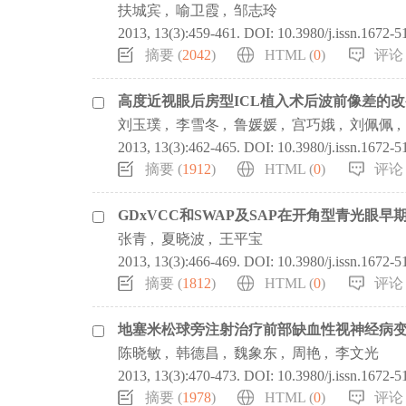
扶城宾
,
喻卫霞
,
邹志玲
2013, 13(3):459-461.
DOI:
10.3980/j.issn.1672-
摘要 (
2042
)
HTML (
0
)
评论 
高度近视眼后房型ICL植入术后波前像差的改
刘玉璞
,
李雪冬
,
鲁媛媛
,
宫巧娥
,
刘佩佩
,
2013, 13(3):462-465.
DOI:
10.3980/j.issn.1672-5
摘要 (
1912
)
HTML (
0
)
评论 
GDxVCC和SWAP及SAP在开角型青光眼
张青
,
夏晓波
,
王平宝
2013, 13(3):466-469.
DOI:
10.3980/j.issn.1672-
摘要 (
1812
)
HTML (
0
)
评论 
地塞米松球旁注射治疗前部缺血性视神经病
陈晓敏
,
韩德昌
,
魏象东
,
周艳
,
李文光
2013, 13(3):470-473.
DOI:
10.3980/j.issn.1672-
摘要 (
1978
)
HTML (
0
)
评论 