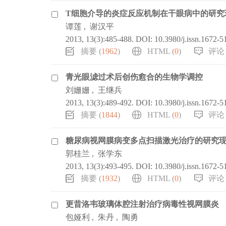
T细胞介导的炎症反应机制在干眼病中的研究
谭莲
,
谢汉平
2013, 13(3):485-488.
DOI:
10.3980/j.issn.1672-
摘要 (
1962
)
HTML (
0
)
评论 
青光眼滤过术后创伤愈合的生物学调控
刘姗姗
,
王继兵
2013, 13(3):489-492.
DOI:
10.3980/j.issn.1672-
摘要 (
1844
)
HTML (
0
)
评论 
糖尿病视网膜病变多点扫描激光治疗的研究
郭桂兰
,
张学东
2013, 13(3):493-495.
DOI:
10.3980/j.issn.1672-
摘要 (
1932
)
HTML (
0
)
评论 
更昔洛韦玻璃体腔注射治疗病毒性视网膜炎
包娅利
,
朱丹
,
陶勇