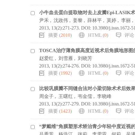
小牛血去蛋白提取物对去上皮瓣Epi-LASI
尹禾
,
沈政伟
,
姜黎
,
薛林平
,
莫婷
,
李丽
,
2013, 13(2):271-273.
DOI:
10.3980/j.issn.1672-
摘要 (
2010
)
HTML (
0
)
评论 
TOSCA治疗薄角膜高度近视术后角膜地形
赵爱红
,
刘雪雁
,
刘晓芳
2013, 13(2):274-276.
DOI:
10.3980/j.issn.1672-
摘要 (
1992
)
HTML (
0
)
评论 
比较巩膜瓣不同缝合法对小梁切除术术后效
周金子
,
王曙红
,
韦金儒
,
李晓峰
2013, 13(2):277-279.
DOI:
10.3980/j.issn.1672-
摘要 (
1423
)
HTML (
0
)
评论 
“梦戴维”角膜塑形术矫治青少年轻中度近视
吕秀芳
,
杨浩江
,
张莉
,
李雯霖
,
何莉
,
吴