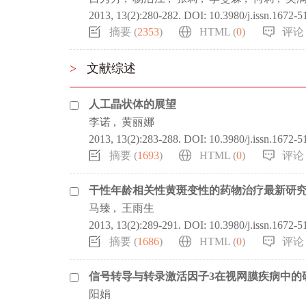
2013, 13(2):280-282.
DOI:
10.3980/j.issn.1672-
摘要 (
2353
)
HTML (
0
)
评论 
>
文献综述
人工晶状体的展望
李诺
,
黄丽娜
2013, 13(2):283-288.
DOI:
10.3980/j.issn.1672-
摘要 (
1693
)
HTML (
0
)
评论 
干性年龄相关性黄斑变性的药物治疗最新研
马臻
,
王雨生
2013, 13(2):289-291.
DOI:
10.3980/j.issn.1672-
摘要 (
1686
)
HTML (
0
)
评论 
信号转导与转录激活因子3在视网膜疾病中的
阳娟