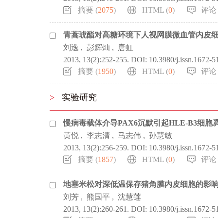
摘要 (
2075
)
HTML (
0
)
评论 
青蒿琥酯对高糖环境下人视网膜微血管内皮细
刘逸
,
彭辉灿
,
唐虹
2013, 13(2):252-255.
DOI:
10.3980/j.issn.1672-
摘要 (
1950
)
HTML (
0
)
评论 
>
实验研究
慢病毒载体介导PAX6沉默引起HLE-B3细胞
黄悦
,
李志清
,
马志伟
,
孙慧敏
2013, 13(2):256-259.
DOI:
10.3980/j.issn.1672-
摘要 (
1857
)
HTML (
0
)
评论 
地塞米松对深低温保存猪角膜内皮细胞的影
刘芳
,
熊国平
,
沈慧莲
2013, 13(2):260-261.
DOI:
10.3980/j.issn.1672-