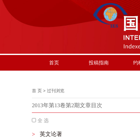
首页
投稿指南
约
首 页
>
过刊浏览
2013年第13卷第2期文章目次
全 选
>
英文论著