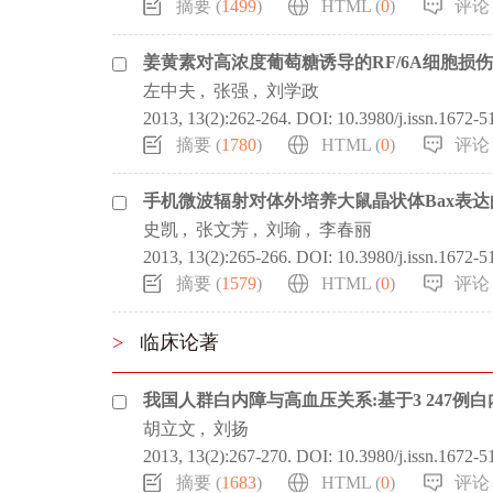
摘要 (
1499
)
HTML (
0
)
评论 
姜黄素对高浓度葡萄糖诱导的RF/6A细胞损
左中夫
,
张强
,
刘学政
2013, 13(2):262-264.
DOI:
10.3980/j.issn.1672-5
摘要 (
1780
)
HTML (
0
)
评论 
手机微波辐射对体外培养大鼠晶状体Bax表达
史凯
,
张文芳
,
刘瑜
,
李春丽
2013, 13(2):265-266.
DOI:
10.3980/j.issn.1672-
摘要 (
1579
)
HTML (
0
)
评论 
>
临床论著
我国人群白内障与高血压关系:基于3 247例
胡立文
,
刘扬
2013, 13(2):267-270.
DOI:
10.3980/j.issn.1672-
摘要 (
1683
)
HTML (
0
)
评论 