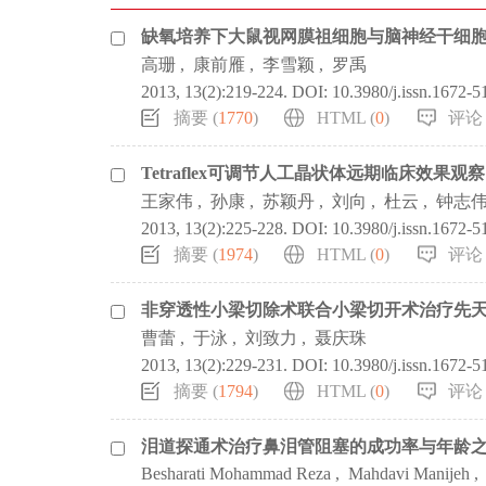
缺氧培养下大鼠视网膜祖细胞与脑神经干细
高珊
,
康前雁
,
李雪颖
,
罗禹
2013, 13(2):219-224.
DOI:
10.3980/j.issn.1672-
摘要 (
1770
)
HTML (
0
)
评论 
Tetraflex可调节人工晶状体远期临床效果观察
王家伟
,
孙康
,
苏颖丹
,
刘向
,
杜云
,
钟志
2013, 13(2):225-228.
DOI:
10.3980/j.issn.1672-
摘要 (
1974
)
HTML (
0
)
评论 
非穿透性小梁切除术联合小梁切开术治疗先
曹蕾
,
于泳
,
刘致力
,
聂庆珠
2013, 13(2):229-231.
DOI:
10.3980/j.issn.1672-
摘要 (
1794
)
HTML (
0
)
评论 
泪道探通术治疗鼻泪管阻塞的成功率与年龄
Besharati Mohammad Reza
,
Mahdavi Manijeh
,