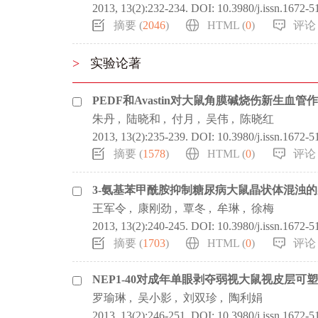
2013, 13(2):232-234.
DOI:
10.3980/j.issn.1672-
摘要 (
2046
)
HTML (
0
)
评论 
>
实验论著
PEDF和Avastin对大鼠角膜碱烧伤新生血管
朱丹
,
陆晓和
,
付月
,
吴伟
,
陈晓红
2013, 13(2):235-239.
DOI:
10.3980/j.issn.1672-
摘要 (
1578
)
HTML (
0
)
评论 
3-氨基苯甲酰胺抑制糖尿病大鼠晶状体混浊
王军令
,
康刚劲
,
覃冬
,
牟琳
,
徐梅
2013, 13(2):240-245.
DOI:
10.3980/j.issn.1672-
摘要 (
1703
)
HTML (
0
)
评论 
NEP1-40对成年单眼剥夺弱视大鼠视皮层可
罗瑜琳
,
吴小影
,
刘双珍
,
陶利娟
2013, 13(2):246-251.
DOI:
10.3980/j.issn.1672-