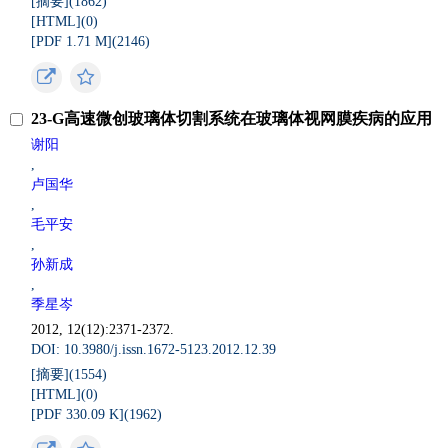
[摘要](
1862
)
[HTML](
0
)
[PDF 1.71 M](
2146
)
23-G高速微创玻璃体切割系统在玻璃体视网膜疾病的应用
谢阳
,
卢国华
,
毛平安
,
孙新成
,
季星岑
2012, 12(12):2371-2372.
DOI: 10.3980/j.issn.1672-5123.2012.12.39
[摘要](
1554
)
[HTML](
0
)
[PDF 330.09 K](
1962
)