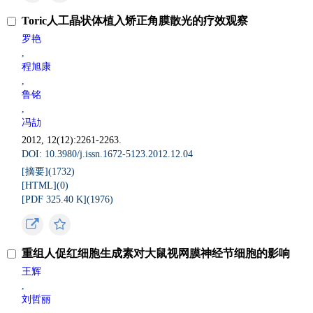
Toric人工晶状体植入矫正角膜散光的疗效观察
罗艳
,
程旭康
,
鲁铭
,
冯劼
2012, 12(12):2261-2263.
DOI: 10.3980/j.issn.1672-5123.2012.12.04
[摘要](
1732
)
[HTML](
0
)
[PDF 325.40 K](
1976
)
重组人促红细胞生成素对大鼠视网膜神经节细胞的影响
王辉
,
刘哲丽