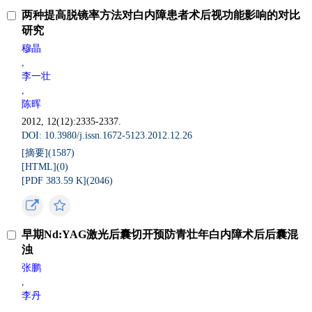
两种提高脱镜率方法对白内障患者术后视功能影响的对比
研究
穆晶
,
李一壮
,
陈晖
2012, 12(12):2335-2337.
DOI: 10.3980/j.issn.1672-5123.2012.12.26
[摘要](
1587
)
[HTML](
0
)
[PDF 383.59 K](
2046
)
早期Nd:YAG激光后囊切开预防青壮年白内障术后后囊混
浊
张鹏
,
李丹
,