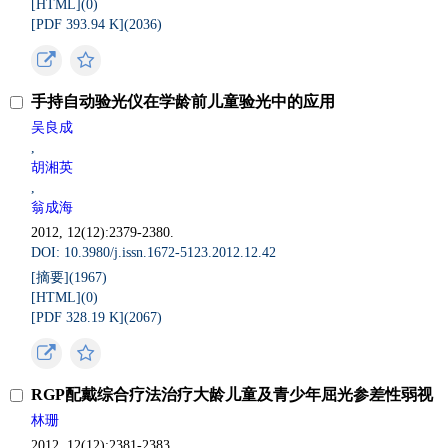
[HTML](
0
)
[PDF 393.94 K](
2036
)
手持自动验光仪在学龄前儿童验光中的应用
吴良成
,
胡湘英
,
翁成海
2012, 12(12):2379-2380.
DOI: 10.3980/j.issn.1672-5123.2012.12.42
[摘要](
1967
)
[HTML](
0
)
[PDF 328.19 K](
2067
)
RGP配戴综合疗法治疗大龄儿童及青少年屈光参差性弱视
林珊
2012, 12(12):2381-2383.