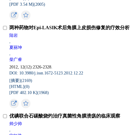
[PDF 3.54 M](
2005
)
两种药物对Epi-LASIK术后角膜上皮损伤修复的疗效分析
陆岩
,
夏丽坤
,
柴广睿
2012, 12(12):2326-2328.
DOI: 10.3980/j.issn.1672-5123.2012.12.22
[摘要](
2169
)
[HTML](
0
)
[PDF 402.10 K](
1968
)
优碘联合石碳酸烧灼治疗真菌性角膜溃疡的临床观察
帅少帅
,