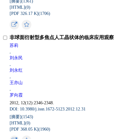
[摘要](
1361
)
[HTML](
0
)
[PDF 326.17 K](
1706
)
非球面衍射型多焦点人工晶状体的临床应用观察
苏莉
,
刘永民
,
刘永红
,
王亦山
,
罗向霞
2012, 12(12):2346-2348.
DOI: 10.3980/j.issn.1672-5123.2012.12.31
[摘要](
1543
)
[HTML](
0
)
[PDF 368.05 K](
1960
)