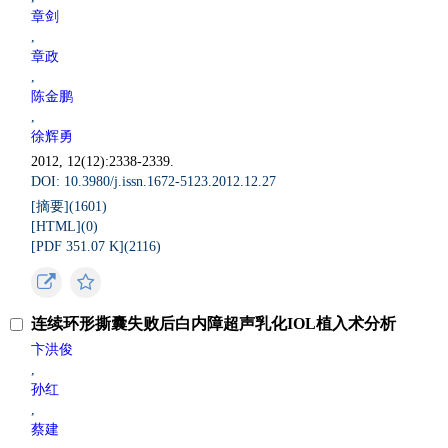
章剑
,
章政
,
陈金鹏
,
徐辉勇
2012, 12(12):2338-2339.
DOI: 10.3980/j.issn.1672-5123.2012.12.27
[摘要](
1601
)
[HTML](
0
)
[PDF 351.07 K](
2116
)
连续环形撕囊失败后白内障超声乳化IOL植入术分析
卞洪俊
,
孙红
,
蔡建