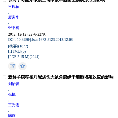
王砚颖
,
廖素华
,
张书楠
2012, 12(12):2276-2279.
DOI: 10.3980/j.issn.1672-5123.2012.12.08
[摘要](
1877
)
[HTML](
0
)
[PDF 2.15 M](
2244
)
新鲜羊膜移植对碱烧伤大鼠角膜缘干细胞增殖效应的影响
刘治容
,
张悦
,
王光进
,
陈辉