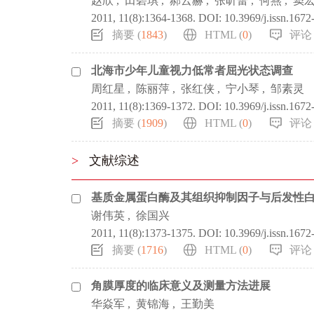
赵欣
,
田碧琪
,
郝云赫
,
张昕蕾
,
何燕
,
窦
2011, 11(8):1364-1368.
DOI:
10.3969/j.issn.167
摘要 (
1843
)
HTML (
0
)
评论 
北海市少年儿童视力低常者屈光状态调查
周红星
,
陈丽萍
,
张红侠
,
宁小琴
,
邹素灵
2011, 11(8):1369-1372.
DOI:
10.3969/j.issn.167
摘要 (
1909
)
HTML (
0
)
评论 
>
文献综述
基质金属蛋白酶及其组织抑制因子与后发性
谢伟英
,
徐国兴
2011, 11(8):1373-1375.
DOI:
10.3969/j.issn.167
摘要 (
1716
)
HTML (
0
)
评论 
角膜厚度的临床意义及测量方法进展
华焱军
,
黄锦海
,
王勤美