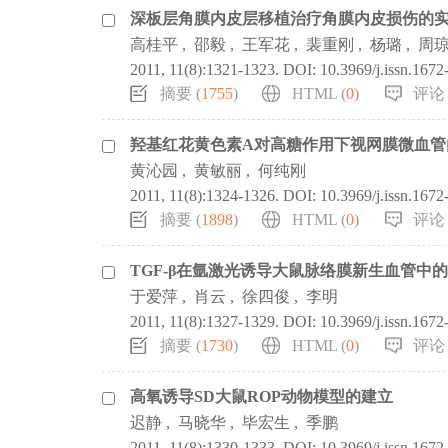
深板层角膜内皮层移植治疗角膜内皮损伤的
高桂平
,
邵毅
,
王军花
,
裴重刚
,
杨璐
,
周
2011, 11(8):1321-1323.
DOI:
10.3969/j.issn.167
摘要 (
1755
)
HTML (
0
)
评论 
羟基红花黄色素A对高糖作用下视网膜微血管
黄沁园
,
黄敏丽
,
何纯刚
2011, 11(8):1324-1326.
DOI:
10.3969/j.issn.167
摘要 (
1898
)
HTML (
0
)
评论 
TGF-β在氩激光诱导大鼠脉络膜新生血管中
于爱萍
,
肖云
,
徐四俊
,
李明
2011, 11(8):1327-1329.
DOI:
10.3969/j.issn.167
摘要 (
1730
)
HTML (
0
)
评论 
高氧诱导SD大鼠ROP动物模型的建立
迟静
,
马晓华
,
毕宏生
,
季鹏
2011, 11(8):1330-1333.
DOI:
10.3969/j.issn.167