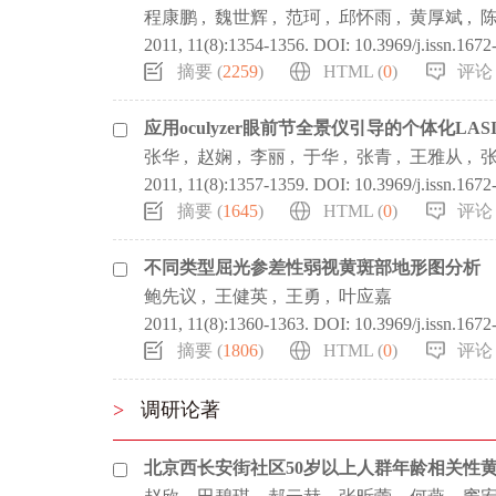
程康鹏
,
魏世辉
,
范珂
,
邱怀雨
,
黄厚斌
,
2011, 11(8):1354-1356.
DOI:
10.3969/j.issn.167
摘要 (
2259
)
HTML (
0
)
评论 
应用oculyzer眼前节全景仪引导的个体化LA
张华
,
赵娴
,
李丽
,
于华
,
张青
,
王雅从
,
2011, 11(8):1357-1359.
DOI:
10.3969/j.issn.167
摘要 (
1645
)
HTML (
0
)
评论 
不同类型屈光参差性弱视黄斑部地形图分析
鲍先议
,
王健英
,
王勇
,
叶应嘉
2011, 11(8):1360-1363.
DOI:
10.3969/j.issn.167
摘要 (
1806
)
HTML (
0
)
评论 
>
调研论著
北京西长安街社区50岁以上人群年龄相关性