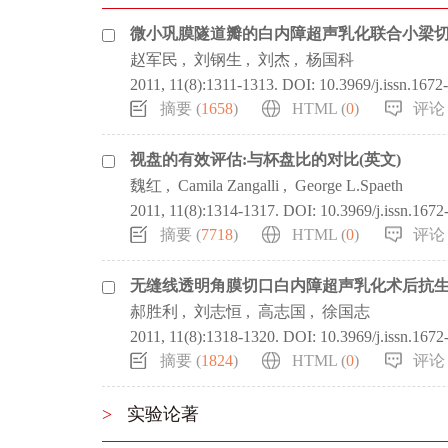
微小巩膜隧道瓣的白内障超声乳化联合小梁切
赵军民
,
刘钢生
,
刘杰
,
杨国科
2011, 11(8):1311-1313.
DOI:
10.3969/j.issn.1672
摘要 (
1658
)
HTML (
0
)
评论 
视盘的有效评估:与杯盘比的对比(英文)
魏红
,
Camila Zangalli
,
George L.Spaeth
2011, 11(8):1314-1317.
DOI:
10.3969/j.issn.167
摘要 (
7718
)
HTML (
0
)
评论 
无缝线透明角膜切口白内障超声乳化术后抗生素
郝胜利
,
刘志恒
,
高志国
,
徐国志
2011, 11(8):1318-1320.
DOI:
10.3969/j.issn.167
摘要 (
1824
)
HTML (
0
)
评论 
>
实验论著