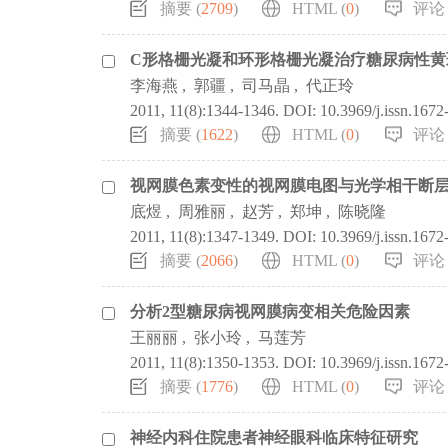
摘要 (
2709
)
HTML (
0
)
评论 
C形格栅光凝和环形格栅光凝治疗糖尿病性黄
李海燕
,
郭疆
,
司马晶
,
代正玲
2011, 11(8):1344-1346.
DOI:
10.3969/j.issn.167
摘要 (
1622
)
HTML (
0
)
评论 
视网膜色素变性的视网膜电图与光学相干断
底煜
,
周雅丽
,
赵芳
,
郑坤
,
陈晓隆
2011, 11(8):1347-1349.
DOI:
10.3969/j.issn.167
摘要 (
2066
)
HTML (
0
)
评论 
分析2型糖尿病视网膜病变相关危险因素
王丽丽
,
张小玲
,
马莲芳
2011, 11(8):1350-1353.
DOI:
10.3969/j.issn.167
摘要 (
1776
)
HTML (
0
)
评论 
神经内科住院患者神经眼科临床特征研究