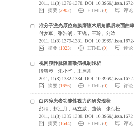
2011, 11(8):1376-1378.
DOI:
10.3969/j.issn.167
摘要 (
2902
)
HTML (
0
)
评论 
准分子激光原位角膜磨镶术后角膜后表面曲
付梦军
,
张浩润
,
王锐
,
王玲
,
刘涛
2011, 11(8):1379-1381.
DOI:
10.3969/j.issn.167
摘要 (
1823
)
HTML (
0
)
评论 
视网膜静脉阻塞致病机制浅析
段毅琴
,
朱小华
,
王启常
2011, 11(8):1382-1384.
DOI:
10.3969/j.issn.167
摘要 (
1656
)
HTML (
0
)
评论 
白内障患者功能性视力的研究现状
彭程
,
赵江月
,
马立威
,
曲勃
,
张劲松
2011, 11(8):1385-1388.
DOI:
10.3969/j.issn.167
摘要 (
1644
)
HTML (
0
)
评论 