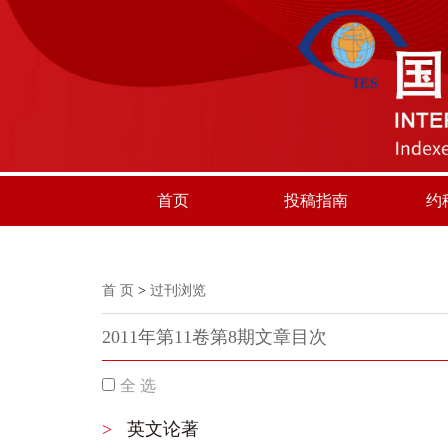
首页
投稿指南
约
首 页
>
过刊浏览
2011年第11卷第8期文章目次
全 选
>
英文论著