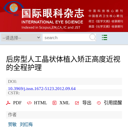
后房型人工晶状体植入矫正高度近视
的全程护理
DOI:
10.3969/j.issn.1672-5123.2012.09.64
CSTR:
PDF
HTML
XML
导出
引用提醒
作者
贺敏
刘红梅