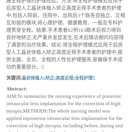
施全程护理的护理经验。方法:将全程护理模式应用于
后房型人工晶状体植入矫正高度近视手术患者的护理
中,包括入院前、住院中、出院后3个既各自独立、又相
互衔接的模块,将心理护理、健康教育、一般及专科护
理贯穿全程。结果:手术患者82例163眼术后视力得到
良好地矫正,无严重并发症发生,在术后随访期内均获得
了满意的治疗效果。结论:将全程护理模式应用于后房
型人工晶状体植入矫正高度近视手术患者的护理中,提
供全面、全员、全程的人性化护理服务,是确保手术成
功的重要部分。
关键词:
晶状体植入
;
矫正
;
高度近视
;
全程护理
Abstract:
AIM:To summarize the nursing experience of posterior
intraocular lens implantation for the correction of high
myopia.METHODS:The whole nursing model was
applied inposterior intraocular lens implantation for the
correction of high myopia, including before, during and