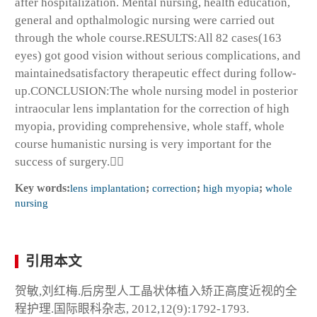
after hospitalization. Mental nursing, health education,
general and opthalmologic nursing were carried out
through the whole course.RESULTS:All 82 cases(163
eyes) got good vision without serious complications, and
maintainedsatisfactory therapeutic effect during follow-
up.CONCLUSION:The whole nursing model in posterior
intraocular lens implantation for the correction of high
myopia, providing comprehensive, whole staff, whole
course humanistic nursing is very important for the
success of surgery.
Key words:
lens implantation
;
correction
;
high myopia
;
whole
nursing
引用本文
贺敏,刘红梅.后房型人工晶状体植入矫正高度近视的全
程护理.国际眼科杂志, 2012,12(9):1792-1793.