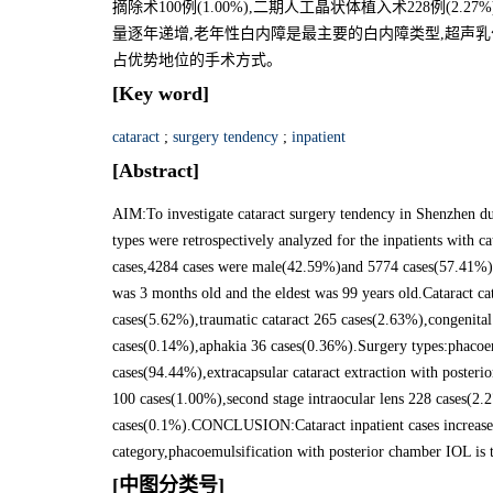
摘除术100例(1.00%),二期人工晶状体植入术228例(2.2
量逐年递增,老年性白内障是最主要的白内障类型,超声
占优势地位的手术方式。
[Key word]
cataract
;
surgery tendency
;
inpatient
[Abstract]
AIM:To investigate cataract surgery tendency in Shenzhen d
types were retrospectively analyzed for the inpatients with
cases,4284 cases were male(42.59%)and 5774 cases(57.41%)w
was 3 months old and the eldest was 99 years old.Cataract ca
cases(5.62%),traumatic cataract 265 cases(2.63%),congenital
cases(0.14%),aphakia 36 cases(0.36%).Surgery types:phacoemu
cases(94.44%),extracapsular cataract extraction with posterio
100 cases(1.00%),second stage intraocular lens 228 cases(2.2
cases(0.1%).CONCLUSION:Cataract inpatient cases increase dur
category,phacoemulsification with posterior chamber IOL is t
[中图分类号]