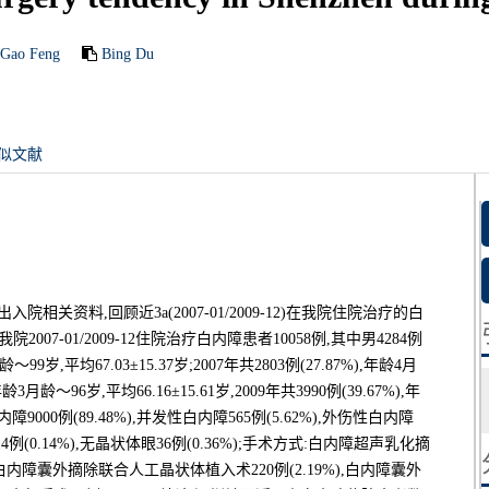
-Gao Feng
Bing Du
似文献
关资料,回顾近3a(2007-01/2009-12)在我院住院治疗的白
7-01/2009-12住院治疗白内障患者10058例,其中男4284例
月龄～99岁,平均67.03±15.37岁;2007年共2803例(27.87%),年龄4月
年龄3月龄～96岁,平均66.16±15.61岁,2009年共3990例(39.67%),年
障9000例(89.48%),并发性白内障565例(5.62%),外伤性白内障
障14例(0.14%),无晶状体眼36例(0.36%);手术方式:白内障超声乳化摘
,白内障囊外摘除联合人工晶状体植入术220例(2.19%),白内障囊外