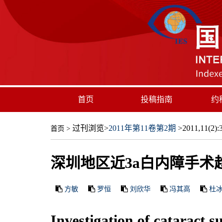
首页
投稿指南
约
过刊浏览
>
2011年第11卷第2期
>2011,11(2):3
首页
>
深圳地区近3a白内障手术
方敏
罗恒
刘欣华
冯其高
杜
Investigation of cataract 