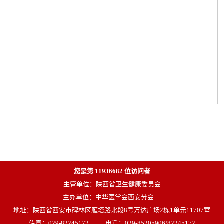
您是第
11936682
位访问者
主管单位：陕西省卫生健康委员会
主办单位：中华医学会西安分会
地址：陕西省西安市碑林区雁塔路北段8号万达广场2栋1单元11707室
传真：029-82245172
电话：029-85205906/82245172