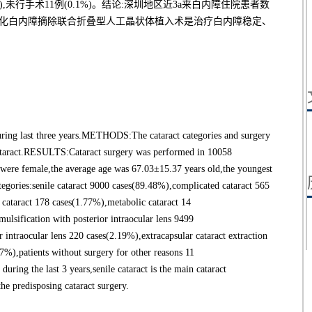
7%),未行手术11例(0.1%)。结论:深圳地区近3a来白内障住院患者数
乳化白内障摘除联合折叠型人工晶状体植入术是治疗白内障稳定、
uring last three years.METHODS:The cataract categories and surgery
 cataract.RESULTS:Cataract surgery was performed in 10058
ere female,the average age was 67.03±15.37 years old,the youngest
tegories:senile cataract 9000 cases(89.48%),complicated cataract 565
 cataract 178 cases(1.77%),metabolic cataract 14
lsification with posterior intraocular lens 9499
r intraocular lens 220 cases(2.19%),extracapsular cataract extraction
7%),patients without surgery for other reasons 11
ing the last 3 years,senile cataract is the main cataract
he predisposing cataract surgery.