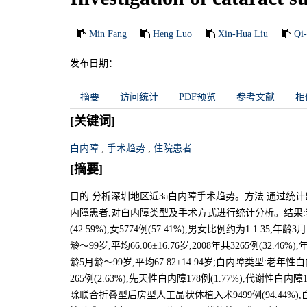
Min Fang
Heng Luo
Xin-Hua Liu
Qi
发布日期：
摘要
访问统计
PDF预览
参考文献
相
[关键词]
白内障
;
手术趋势
;
住院患者
[摘要]
目的:分析深圳地区近3a白内障手术趋势。方法:通过统计出入院相
内障患者,对白内障类型及手术方式进行统计分析。结果:我院200
(42.59%),女5774例(57.41%),男女比例约为1:1.35;年龄3
龄～99岁,平均66.06±16.76岁,2008年共3265例(32.46%),
龄5月龄～99岁,平均67.82±14.94岁;白内障类型:老年性白内
265例(2.63%),先天性白内障178例(1.77%),代谢性白内
除联合折叠型后房型人工晶状体植入术9499例(94.44%)