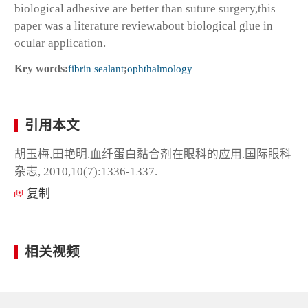
biological adhesive are better than suture surgery,this
paper was a literature review.about biological glue in
ocular application.
Key words:
fibrin sealant
;
ophthalmology
引用本文
胡玉梅,田艳明.血纤蛋白黏合剂在眼科的应用.国际眼科
杂志, 2010,10(7):1336-1337.
复制
相关视频