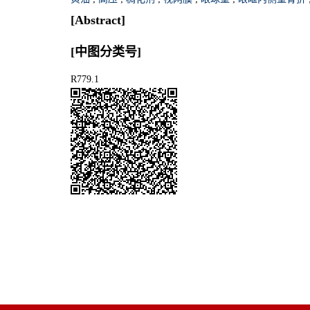
[Abstract]
[中图分类号]
R779.1