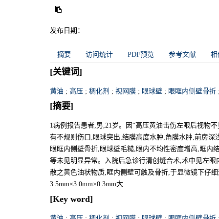
发布日期：
摘要
访问统计
PDF预览
参考文献
相
[关键词]
黄油
;
高压
;
稠化剂
;
视网膜
;
眼球壁
;
眼眶内侧壁骨折
[摘要]
1病例报告患者,男,21岁。因“高压黄油击伤左眼后视物不见1
有不规则伤口,眼球突出,结膜高度水肿,角膜水肿,前房深
眼眶内侧壁骨折,眼球壁毛糙,眼内不均性密度增高,眶内
等未见明显异常。入院后急诊行清创缝合术,术中见左眼内
散之黄色油状物质,眶内侧壁可触及骨折,于显微镜下仔
3.5mm×3.0mm×0.3mm大
[Key word]
黄油
;
高压
;
稠化剂
;
视网膜
;
眼球壁
;
眼眶内侧壁骨折