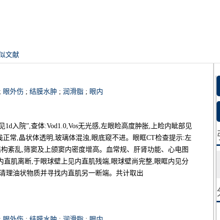
似文献
;
眼外伤
;
结膜水肿
;
润滑脂
;
眼内
d入院”,查体:Vod1.0,Vos无光感,左眼睑高度肿胀,上睑内眦部见
浅正常,晶状体透明,玻璃体混浊,眼底窥不进。眼眶CT检查提示:左
结构紊乱,筛窦及上颌窦内密度增高。血常规、肝肾功能、心电图
直肌离断,于眼球壁上见内直肌残端,眼球壁尚完整,眼眶内见分
细清理油状物质并寻找内直肌另一断端。共计取出
;
眼外伤
;
结膜水肿
;
润滑脂
;
眼内