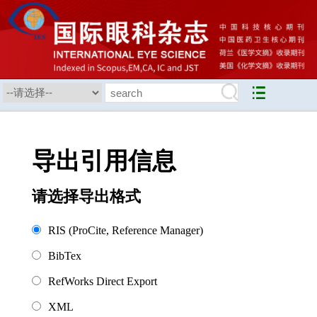
导出引用信息
请选择导出格式
RIS (ProCite, Reference Manager)
BibTex
RefWorks Direct Export
XML