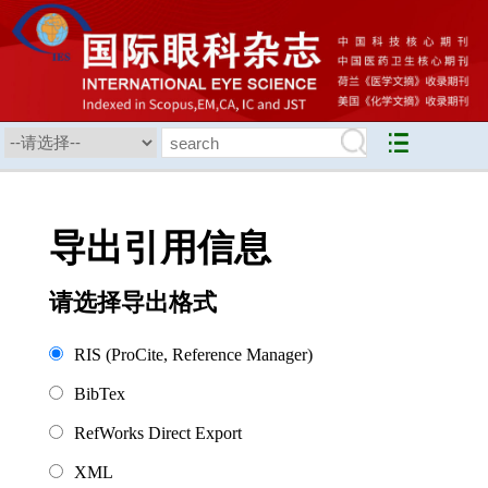
导出引用信息
请选择导出格式
RIS (ProCite, Reference Manager)
BibTex
RefWorks Direct Export
XML