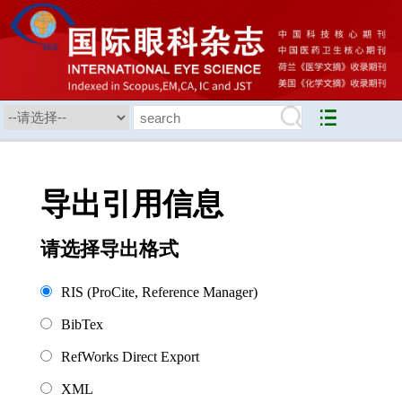
导出引用信息
请选择导出格式
RIS (ProCite, Reference Manager)
BibTex
RefWorks Direct Export
XML